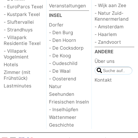
- Wijk aan Zee
Veranstaltungen
- EuroParcs Texel
Medizin
- Natur Zuid-
- Kustpark Texel
INSEL
Kennermerland
- Sluftervallei
Dorfer
Adressen
Region
- Amsterdam
- Strandhuys
- Den Burg
- Haarlem
- Villapark
Watteninseln
- Den Hoorn
- Zandvoort
Residentie Texel
- De Cocksdorp
- Villapark
ANDERE
-
- De Koog
Vogelmient
Über uns
- Oudeschild
Hotels
Schiermonnikoog
-
- De Waal
Zimmer (mit
Frühstück)
- Oosterend
Kontakt
Ameland
-
Lastminutes
Natur
Seehunden
Terschelling
-
Friesischen Inseln
Vlieland
Nordholland
- Inselhüpfen
Wattenmeer
-
Geschichte
Natur
-