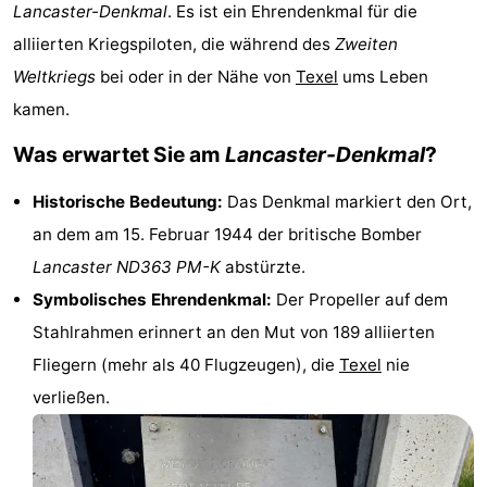
Lancaster-Denkmal
. Es ist ein Ehrendenkmal für die
Koog
Oudeschild
-
alliierten Kriegspiloten, die während des
Zweiten
De
-
Weltkriegs
bei oder in der Nähe von
Texel
ums Leben
kamen.
Waal
Oosterend
Natur
Was erwartet Sie am
Lancaster-Denkmal
?
Schönste
Historische Bedeutung:
Das Denkmal markiert den Ort,
Aussichtspunkte
Übernachten
an dem am 15. Februar 1944 der britische Bomber
Lancaster ND363 PM-K
abstürzte.
Appartements
Symbolisches Ehrendenkmal:
Der Propeller auf dem
-
Stahlrahmen erinnert an den Mut von 189 alliierten
Fliegern (mehr als 40 Flugzeugen), die
Texel
nie
Bosch
-
verließen.
en
De
-
Zee
Vlijt
Hoeve
-