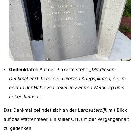
Holland
Land
-
en
Strandhuys
-
Zeezicht
Strandplevier
Campingplätze
Ferienhäuser
-
Gedenktafel:
Auf der Plakette steht:
„Mit diesem
't
-
Denkmal ehrt Texel die alliierten Kriegspiloten, die im
oder in der Nähe von Texel im Zweiten Weltkrieg ums
Eibernest
't
-
Leben kamen.“
Hoogelandt
Beach
-
Das Denkmal befindet sich an der
Lancasterdijk
mit Blick
Park
Buytenveldt
-
auf das
Wattenmeer
. Ein stiller Ort, um der Vergangenheit
zu gedenken.
Texel
De
-