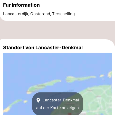
Fur Information
Krim
EuroParcs
-
Lancasterdijk, Oosterend, Terschelling
Texel
Kustpark
-
Texel
Sluftervallei
-
Strandhuys
-
Standort von Lancaster-Denkmal
Villapark
-
Residentie
Villapark
Hotels
Texel
Vogelmient
Zimmer
(mit
Lastminutes
Frühstück)
Strand
Lancaster-Denkmal
auf der Karte anzeigen
Sehen