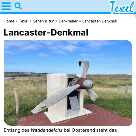
Home
Texel
Home
Texel
Sehen & tun
Denkmäler
Lancaster-Denkmal
Lancaster-Denkmal
Tipps
Für
kindern
Dorfer
-
Den
-
Burg
Den
-
Hoorn
De
-
Cocksdorp
De
-
Entlang des
Waddendeichs
bei
Oosterend
steht das