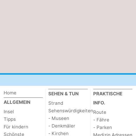
Minigolfplätze
Natur
Führungen
Sport
-
Schwimmbader
-
Radfahren
-
Wandern
-
Home
SEHEN & TUN
PRAKTISCHE
ALLGEMEIN
INFO.
Strand
Reiten
-
Sehenswürdigkeiten
Insel
Route
- Museen
Tipps
Surfen
-
- Fähre
- Denkmäler
Für kindern
- Parken
Wattwandern
-
- Kirchen
Schönste
Medizin Adressen