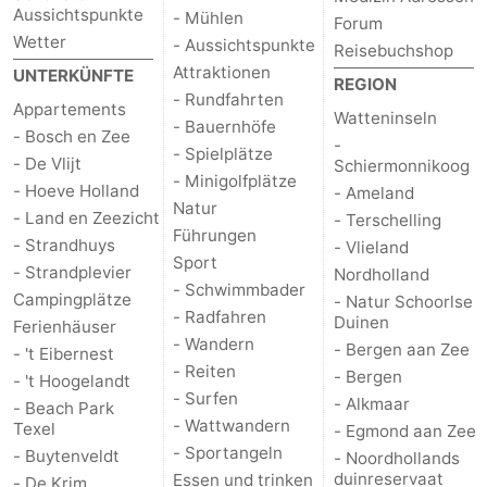
Aussichtspunkte
- Mühlen
Forum
Sportangeln
Seehunden
Wetter
- Aussichtspunkte
Reisebuchshop
Attraktionen
UNTERKÜNFTE
REGION
Essen
- Rundfahrten
Appartements
Watteninseln
- Bauernhöfe
und
Veranstaltungen
- Bosch en Zee
-
- Spielplätze
- De Vlijt
Schiermonnikoog
- Minigolfplätze
trinken
Praktisch
- Hoeve Holland
- Ameland
Natur
- Land en Zeezicht
- Terschelling
Forum
Führungen
- Strandhuys
- Vlieland
Sport
- Strandplevier
Nordholland
Route
- Schwimmbader
Campingplätze
- Natur Schoorlse
- Radfahren
Duinen
Ferienhäuser
-
- Wandern
- Bergen aan Zee
- 't Eibernest
- Reiten
- Bergen
Fähre
-
- 't Hoogelandt
- Surfen
- Alkmaar
- Beach Park
- Wattwandern
Texel
Parken
Inselhüpfen
- Egmond aan Zee
- Sportangeln
- Buytenveldt
- Noordhollands
Reisebuchshop
duinreservaat
Essen und trinken
- De Krim