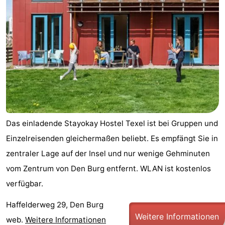
Koog
Oudeschild
-
De
-
Waal
Oosterend
Natur
Schönste
Aussichtspunkte
Übernachten
Das einladende Stayokay Hostel Texel ist bei Gruppen und
Appartements
Einzelreisenden gleichermaßen beliebt. Es empfängt Sie in
-
zentraler Lage auf der Insel und nur wenige Gehminuten
vom Zentrum von Den Burg entfernt. WLAN ist kostenlos
Bosch
-
verfügbar.
en
De
-
Haffelderweg 29, Den Burg
Zee
Vlijt
Hoeve
-
Weitere Informationen
web.
Weitere Informationen