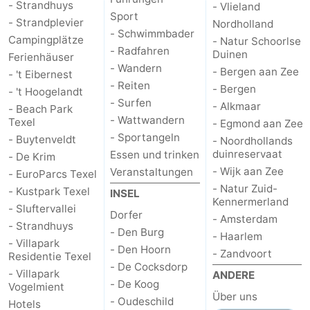
- Strandhuys
- Vlieland
Sport
&
-
- Strandplevier
Nordholland
- Schwimmbader
Campingplätze
- Natur Schoorlse
- Radfahren
tun
Museen
-
Duinen
Ferienhäuser
- Wandern
- Bergen aan Zee
- 't Eibernest
Denkmäler
-
- Reiten
- Bergen
- 't Hoogelandt
- Surfen
- Alkmaar
- Beach Park
Kirchen
-
- Wattwandern
Texel
- Egmond aan Zee
- Sportangeln
- Buytenveldt
- Noordhollands
Mühlen
-
duinreservaat
Essen und trinken
- De Krim
- Wijk aan Zee
Veranstaltungen
- EuroParcs Texel
Aussichtspunkte
Attraktionen
- Natur Zuid-
- Kustpark Texel
INSEL
Kennermerland
-
- Sluftervallei
Dorfer
- Amsterdam
- Strandhuys
- Den Burg
- Haarlem
Rundfahrten
-
- Villapark
- Den Hoorn
- Zandvoort
Residentie Texel
- De Cocksdorp
Bauernhöfe
-
- Villapark
ANDERE
- De Koog
Vogelmient
Über uns
Spielplätze
-
- Oudeschild
Hotels