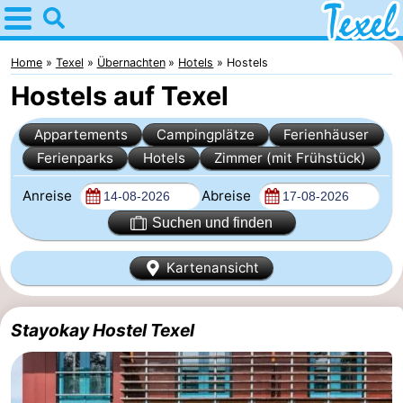
Home
Texel
Home
Texel
Übernachten
Hotels
Hostels
Hostels auf Texel
Tipps
Appartements
Campingplätze
Ferienhäuser
Für
Ferienparks
Hotels
Zimmer (mit Frühstück)
kindern
Dorfer
Anreise
Abreise
-
Suchen und finden
Den
-
Kartenansicht
Burg
Den
-
Stayokay Hostel Texel
Hoorn
De
-
Cocksdorp
De
-