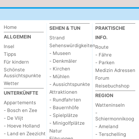
Krim
EuroParcs
-
Texel
Kustpark
-
Home
SEHEN & TUN
PRAKTISCHE
Texel
Sluftervallei
-
ALLGEMEIN
INFO.
Strand
Sehenswürdigkeiten
Insel
Route
Strandhuys
-
- Museen
Tipps
- Fähre
- Denkmäler
Für kindern
- Parken
Villapark
-
- Kirchen
Schönste
Medizin Adressen
Aussichtspunkte
- Mühlen
Forum
Residentie
Villapark
Hotels
Wetter
- Aussichtspunkte
Reisebuchshop
Attraktionen
Texel
Vogelmient
Zimmer
UNTERKÜNFTE
REGION
- Rundfahrten
Appartements
Watteninseln
(mit
Lastminutes
- Bauernhöfe
- Bosch en Zee
-
- Spielplätze
- De Vlijt
Schiermonnikoog
Frühstück)
Strand
- Minigolfplätze
- Hoeve Holland
- Ameland
Natur
- Land en Zeezicht
- Terschelling
Sehen
Führungen