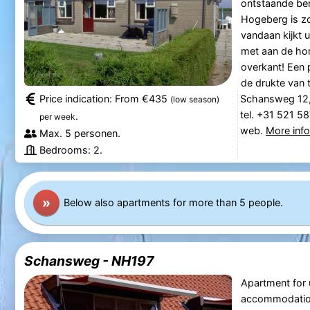
ontstaande be
Hogeberg is zo
vandaan kijkt 
met aan de hor
overkant! Een 
de drukte van th
Price indication: From €435
Schansweg 12,
(low season)
tel. +31 521 5
.
per week
web.
More inf
Max. 5 personen.
Bedrooms: 2.
»
Below also apartments for more than 5 people.
Schansweg - NH197
Apartment for 
accommodatio