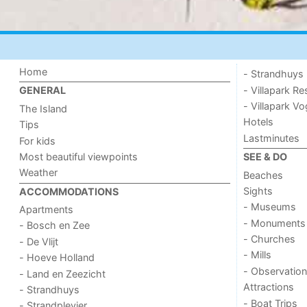
Home
- Strandhuys
- Villapark Re
GENERAL
- Villapark V
The Island
Hotels
Tips
Lastminutes
For kids
Most beautiful viewpoints
SEE & DO
Weather
Beaches
Sights
ACCOMMODATIONS
- Museums
Apartments
- Monuments
- Bosch en Zee
- Churches
- De Vlijt
- Mills
- Hoeve Holland
- Observation
- Land en Zeezicht
Attractions
- Strandhuys
- Boat Trips
- Strandplevier