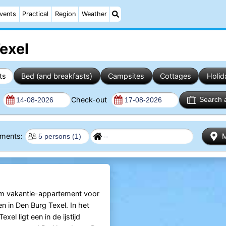
vents
Practical
Region
Weather
exel
ts
Bed (and breakfasts)
Campsites
Cottages
Holid
n
Check-out
Search 
rtments:
im vakantie-appartement voor
n in Den Burg Texel. In het
xel ligt een in de ijstijd