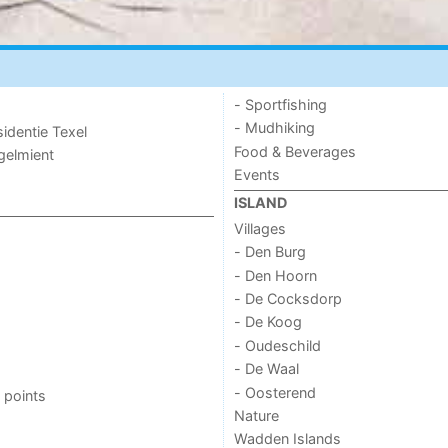
- Sportfishing
- Mudhiking
sidentie Texel
Food & Beverages
ogelmient
Events
ISLAND
Villages
- Den Burg
- Den Hoorn
- De Cocksdorp
- De Koog
- Oudeschild
- De Waal
- Oosterend
 points
Nature
Wadden Islands