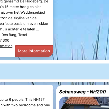
rg genaamd De Hogeberg. De
’n 15 meter hoog en hier
u uit over het Waddengebied
izon de skyline van de
perfecte basis om even lekker
uis achter je te laten ...
 Den Burg, Texel
87 300
ormation
More information
Schansweg - NH200
up to 6 people. This NH197
n with two bedrooms and one