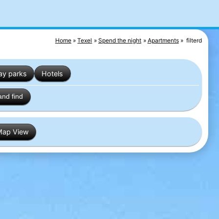
Home
Texel
Spend the night
Apartments
filterd
ay parks
Hotels
and find
Map View