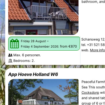
bathroom, and 
Schansweg 12,
–
Friday 28 August
tel. +31 521 5
:
from €870
Friday 4 September 2026
web.
More inf
Max. 6 personen.
Bedrooms: 2.
App Hoeve Holland W6
Peaceful Farm
Sea This sout
Cocksdorp
wit
and shared table
group of 6 or f