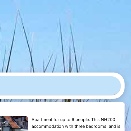
Apartment for up to 6 people. This NH200
accommodation with three bedrooms, and is