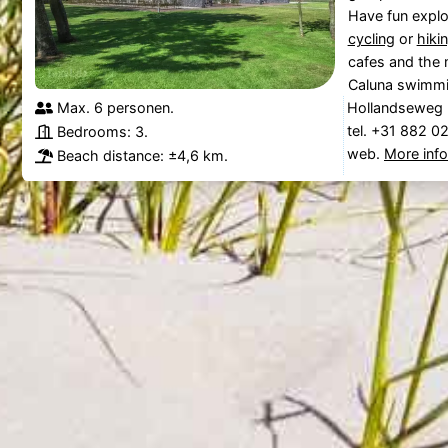
Have fun explo
cycling
or
hiki
cafes and the 
Caluna swimmin
Max. 6 personen.
Hollandseweg 
tel. +31 882 0
Bedrooms: 3.
web.
More inf
Beach distance: ±4,6 km.