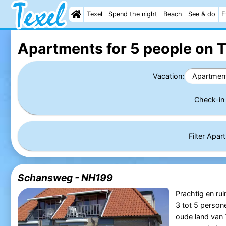
Texel
Spend the night
Beach
See & do
E
Apartments for 5 people on T
Vacation:
Apartmen
Check-i
Filter Apa
Schansweg - NH199
Prachtig en ru
3 tot 5 persone
oude land van Te