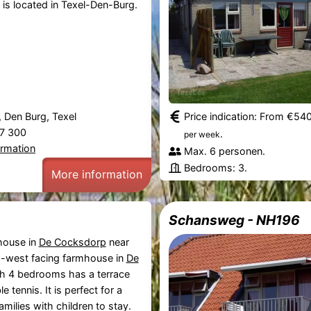
is located in Texel-Den-Burg.
 Den Burg, Texel
Price indication: From €54
87 300
.
per week
ormation
Max. 6 personen.
Bedrooms: 3.
More information
Schansweg - NH196
house in
De Cocksdorp
near
h-west facing farmhouse in
De
h 4 bedrooms has a terrace
 tennis. It is perfect for a
amilies with children to stay.