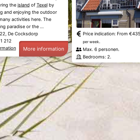
ring the
island
of
Texel
by
ng
and enjoying the outdoor
many activities here. The
g paradise or the ...
22, De Cocksdorp
Price indication: From €43
21 212
.
per week
ormation
More information
Max. 6 personen.
Bedrooms: 2.