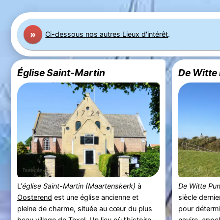
»
Ci-dessous nos autres Lieux d'intérêt
.
Église Saint-Martin
De Witte
L’
église Saint-Martin (Maartenskerk)
à
De Witte Pun
Oosterend
est une église ancienne et
siècle derni
pleine de charme, située au cœur du plus
pour détermin
beau village de
Texel
. Un lieu où l’histoire
navire, appel