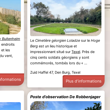
 Buitenheim
Le
Cimetière géorgien Loladze
sur le
Hoge
 endroits
Berg
est un lieu historique et
 et les
impressionnant situé sur
Texel
. Près de
 du vent,
cinq cents soldats géorgiens y sont
commémorés, tombés lors du « ...
Zuid Haffel 47, Den Burg, Texel
informations
Plus d'informations
Poste d’observation De Robbenjager