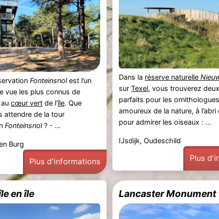
Dans la
réserve naturelle
Nieuw
servation
Fonteinsnol
est l’un
sur
Texel
, vous trouverez deux
e vue les plus connus de
parfaits pour les ornithologues
e au
cœur vert
de l’
île
. Que
amoureux de la nature, à l’abri
attendre de la tour
pour admirer les oiseaux : ...
on
Fonteinsnol
? - ...
IJsdijk, Oudeschild
en Burg
Plus d'
Plus d'informations
le en île
Lancaster Monument