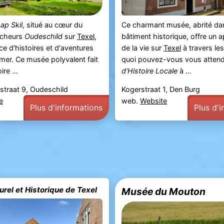
ap Skil
, situé au cœur du
Ce charmant musée, abrité da
êcheurs
Oudeschild
sur
Texel
,
bâtiment historique, offre un 
ce d'histoires et d'aventures
de la vie sur
Texel
à travers les
 mer. Ce musée polyvalent fait
quoi pouvez-vous vous atten
ire ...
d'Histoire Locale
à ...
traat 9, Oudeschild
Kogerstraat 1, Den Burg
e
web.
Website
Plus d'informations
Plus d'
rel et Historique de Texel
Musée du Mouton