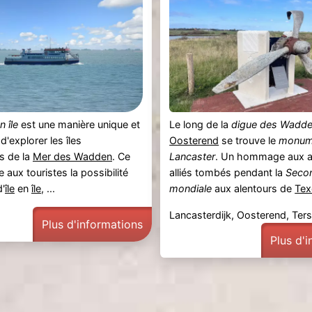
n île
est une manière unique et
Le long de la
digue des Wadd
'explorer les îles
Oosterend
se trouve le
monum
s de la
Mer des Wadden
. Ce
Lancaster
. Un hommage aux a
 aux touristes la possibilité
alliés tombés pendant la
Seco
'
île
en
île
, ...
mondiale
aux alentours de
Tex
Lancasterdijk, Oosterend, Ters
Plus d'informations
Plus d'