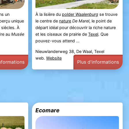
ns un
À la lisière du
polder
Waalenburg
se trouve
aperçu unique
le centre de
nature
De Marel
, le point de
 siècles. À
départ idéal pour découvrir la riche nature
dre au
Musée
et les oiseaux de prairie de
Texel
. Que
pouvez-vous attend ...
Nieuwlanderweg 38, De Waal, Texel
web.
Website
informations
Plus d'informations
Ecomare