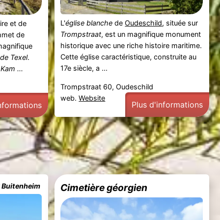
L'
église blanche
de
Oudeschild
, située sur
re et de
Trompstraat
, est un magnifique monument
ommet de
historique avec une riche histoire maritime.
magnifique
Cette église caractéristique, construite au
 de Texel
.
17e siècle, a ...
e
Kam ...
Trompstraat 60, Oudeschild
web.
Website
Plus d'informations
informations
w Buitenheim
Cimetière géorgien