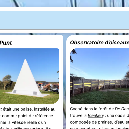
 Punt
Observatoire d’oiseaux
Caché dans la forêt de
De Den
t
était une balise, installée au
trouve la
Bleekerij
: une oasis 
er comme point de référence
composée de prairies, d’eau e
er la vitesse réelle d’un
se rencontrent oiseaux, bovins
ée la « mille mesurée ». Il y