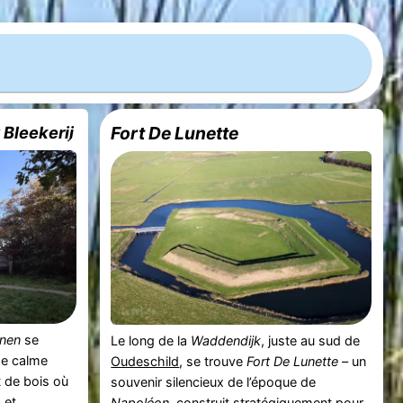
 Bleekerij
Fort De Lunette
nen
se
Le long de la
Waddendijk
, juste au sud de
de calme
Oudeschild
, se trouve
Fort De Lunette
– un
t de bois où
souvenir silencieux de l’époque de
 et
Napoléon
, construit stratégiquement pour