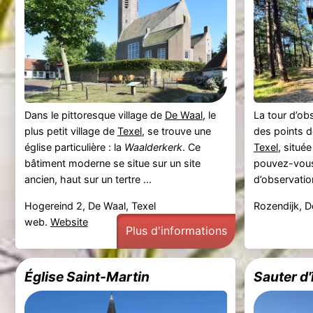
Dans le pittoresque village de
De Waal
, le
La tour d’ob
plus petit village de
Texel
, se trouve une
des points d
église particulière : la
Waalderkerk
. Ce
Texel
, situé
bâtiment moderne se situe sur un site
pouvez-vous 
ancien, haut sur un tertre ...
d’observati
Hogereind 2, De Waal, Texel
Rozendijk, D
web.
Website
Plus d'informations
Église Saint-Martin
Sauter d'î