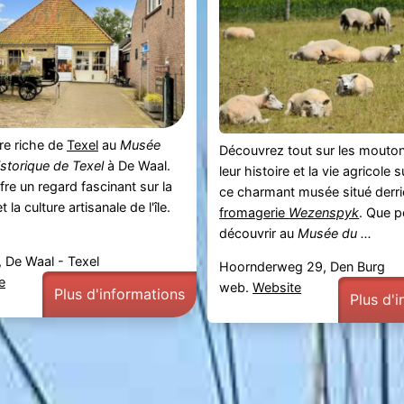
ire riche de
Texel
au
Musée
Découvrez tout sur les mouton
istorique de Texel
à De Waal.
leur histoire et la vie agricole su
re un regard fascinant sur la
ce charmant musée situé derri
t la culture artisanale de l'île.
fromagerie
Wezenspyk
. Que 
découvrir au
Musée du ...
 De Waal - Texel
Hoornderweg 29, Den Burg
e
web.
Website
Plus d'informations
Plus d'