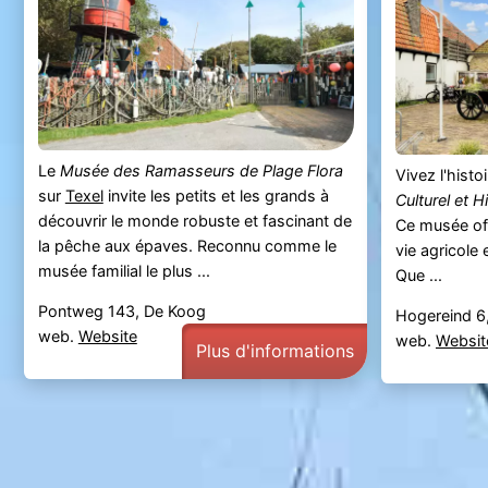
Le
Musée des Ramasseurs de Plage Flora
Vivez l'histo
sur
Texel
invite les petits et les grands à
Culturel et H
découvrir le monde robuste et fascinant de
Ce musée off
la pêche aux épaves. Reconnu comme le
vie agricole e
musée familial le plus ...
Que ...
Pontweg 143, De Koog
Hogereind 6,
web.
Website
web.
Websit
Plus d'informations