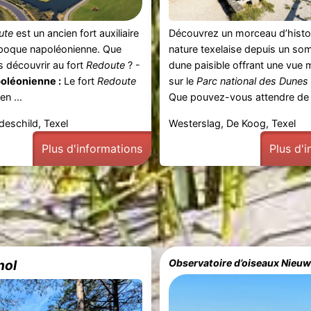
ute
est un ancien fort auxiliaire
Découvrez un morceau d’histoi
époque napoléonienne. Que
nature texelaise depuis un s
 découvrir au fort
Redoute
? -
dune paisible offrant une vue 
poléonienne :
Le fort
Redoute
sur le
Parc national des Dunes
en ...
Que pouvez-vous attendre d
eschild, Texel
Westerslag, De Koog, Texel
Plus d'informations
Plus d'
nol
Observatoire d’oiseaux Nieu