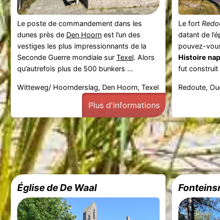
Le poste de commandement dans les
Le fort
Redo
dunes près de
Den Hoorn
est l’un des
datant de l’
vestiges les plus impressionnants de la
pouvez-vous
Seconde Guerre mondiale sur
Texel
. Alors
Histoire na
qu’autrefois plus de 500 bunkers ...
fut construit 
Witteweg/ Hoornderslag, Den Hoorn, Texel
Redoute, Oud
Plus d'informations
Église de De Waal
Fonteins