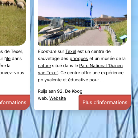
s de Texel,
Ecomare
sur
Texel
est un centre de
r l’
île
dans
sauvetage des
phoques
et un musée de la
ère la
nature
situé dans le
Parc National 'Duinen
pouvez-vous
van Texel'
. Ce centre offre une expérience
polyvalente et éducative pour ...
Ruijslaan 92, De Koog
web.
Website
informations
Plus d'informations