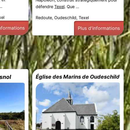
..
défendre
Texel
. Que ...
xel
Redoute, Oudeschild, Texel
informations
Plus d'informations
snol
Église des Marins de Oudeschild