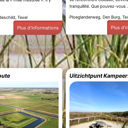
tranquillité. Que pouvez-vous .
Ploeglanderweg, Den Burg, Te
eschild, Texel
Plus d'
Plus d'informations
oute
Uitzichtpunt Kampeer