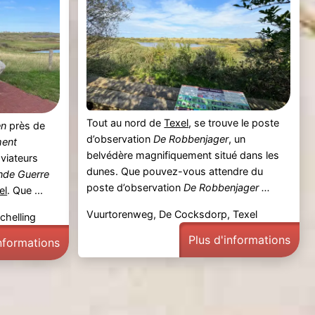
Tout au nord de
Texel
, se trouve le poste
en
près de
d’observation
De Robbenjager
, un
ent
belvédère magnifiquement situé dans les
viateurs
dunes. Que pouvez-vous attendre du
nde Guerre
poste d’observation
De Robbenjager ...
el
. Que ...
Vuurtorenweg, De Cocksdorp, Texel
chelling
Plus d'informations
informations