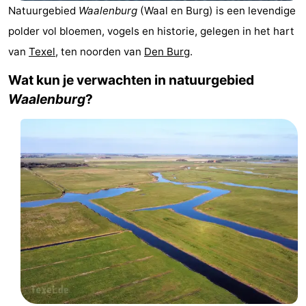
Natuurgebied
Waalenburg
(Waal en Burg) is een levendige
Koog
Oudeschild
-
polder vol bloemen, vogels en historie, gelegen in het hart
De
-
van
Texel
, ten noorden van
Den Burg
.
Waal
Oosterend
Natuur
Wat kun je verwachten in natuurgebied
Waalenburg
?
Mooiste
uitkijkpunten
Overnachten
Appartementen
-
Bosch
-
en
De
-
Zee
Vlijt
Hoeve
-