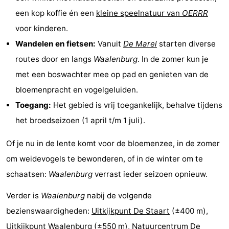
een kop koffie én een
kleine speelnatuur van
OERRR
Wadlopen
Zeehonden
voor kinderen.
Eten
Wandelen en fietsen:
Vanuit
De Marel
starten diverse
routes door en langs
Waalenburg
. In de zomer kun je
en
Evenementen
met een boswachter mee op pad en genieten van de
drinken
Praktisch
bloemenpracht en vogelgeluiden.
Toegang:
Het gebied is vrij toegankelijk, behalve tijdens
Forum
het broedseizoen (1 april t/m 1 juli).
Route
Of je nu in de lente komt voor de bloemenzee, in de zomer
-
om weidevogels te bewonderen, of in de winter om te
schaatsen:
Waalenburg
verrast ieder seizoen opnieuw.
Boot
Waddenhoppen
Verder is
Waalenburg
nabij de volgende
-
bezienswaardigheden:
Uitkijkpunt De Staart
(±400 m),
Parkeren
Reisboekenwinkel
Uitkijkpunt Waalenburg
(±550 m),
Natuurcentrum De