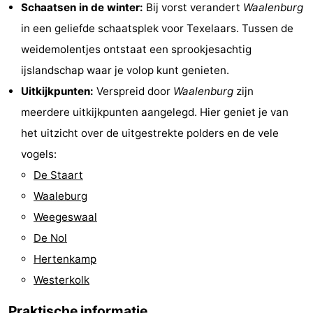
Schaatsen in de winter:
Bij vorst verandert
Waalenburg
&
Bezienswaardigheden
in een geliefde schaatsplek voor Texelaars. Tussen de
weidemolentjes ontstaat een sprookjesachtig
doen
-
ijslandschap waar je volop kunt genieten.
Musea
-
Uitkijkpunten:
Verspreid door
Waalenburg
zijn
meerdere uitkijkpunten aangelegd. Hier geniet je van
Monumenten
-
het uitzicht over de uitgestrekte polders en de vele
Kerken
-
vogels:
De Staart
Molens
-
Waaleburg
Uitkijkpunten
Attracties
Weegeswaal
De Nol
-
Hertenkamp
Rondvaarten
-
Westerkolk
Boerderijen
-
Praktische informatie