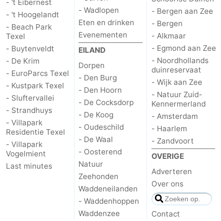
- 't Eibernest
- Wadlopen
- Bergen aan Zee
- 't Hoogelandt
Eten en drinken
- Bergen
- Beach Park
Evenementen
- Alkmaar
Texel
- Egmond aan Zee
- Buytenveldt
EILAND
- Noordhollands
- De Krim
Dorpen
duinreservaat
- EuroParcs Texel
- Den Burg
- Wijk aan Zee
- Kustpark Texel
- Den Hoorn
- Natuur Zuid-
- Sluftervallei
- De Cocksdorp
Kennermerland
- Strandhuys
- De Koog
- Amsterdam
- Villapark
- Oudeschild
- Haarlem
Residentie Texel
- De Waal
- Zandvoort
- Villapark
- Oosterend
Vogelmient
OVERIGE
Natuur
Last minutes
Adverteren
Zeehonden
Over ons
Waddeneilanden
- Waddenhoppen
Waddenzee
Contact