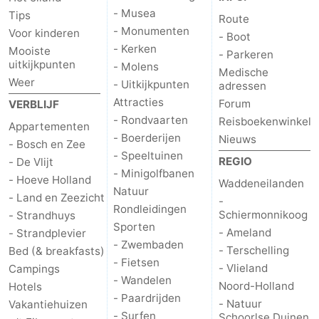
- Musea
Tips
Route
- Monumenten
Voor kinderen
- Boot
- Kerken
Mooiste
- Parkeren
uitkijkpunten
- Molens
Medische
Weer
- Uitkijkpunten
adressen
Attracties
Forum
VERBLIJF
- Rondvaarten
Reisboekenwinkel
Appartementen
- Boerderijen
Nieuws
- Bosch en Zee
- Speeltuinen
REGIO
- De Vlijt
- Minigolfbanen
- Hoeve Holland
Waddeneilanden
Natuur
- Land en Zeezicht
-
Rondleidingen
Schiermonnikoog
- Strandhuys
Sporten
- Ameland
- Strandplevier
- Zwembaden
- Terschelling
Bed (& breakfasts)
- Fietsen
- Vlieland
Campings
- Wandelen
Noord-Holland
Hotels
- Paardrijden
- Natuur
Vakantiehuizen
- Surfen
Schoorlse Duinen