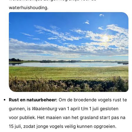
waterhuishouding.
Park
Buytenveldt
-
Texel
De
-
Krim
EuroParcs
-
Texel
Kustpark
-
Texel
Sluftervallei
-
Strandhuys
-
Villapark
-
Rust en natuurbeheer:
Om de broedende vogels rust te
Residentie
Villapark
Last
gunnen, is
Waalenburg
van 1 april t/m 1 juli gesloten
Texel
Vogelmient
minutes
Strand
voor publiek. Het maaien van het grasland start pas na
15 juli, zodat jonge vogels veilig kunnen opgroeien.
Zien