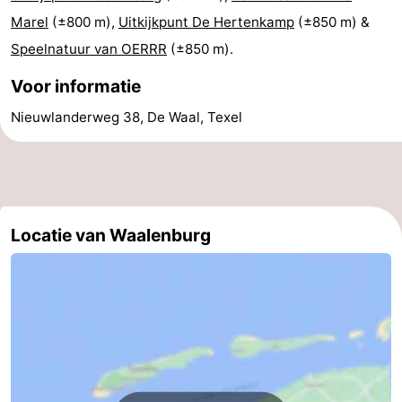
Marel
(±800 m),
Uitkijkpunt De Hertenkamp
(±850 m) &
Nieuws
Speelnatuur van OERRR
(±850 m).
Medische
Voor informatie
adressen
Regio
Nieuwlanderweg 38, De Waal, Texel
Waddeneilanden
-
Locatie van Waalenburg
Schiermonnikoog
-
Ameland
-
Terschelling
-
Vlieland
Noord-
Holland
-