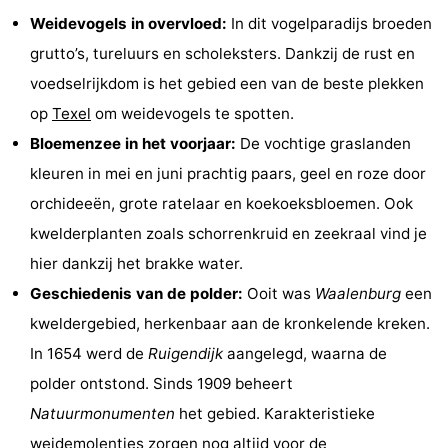
Weidevogels in overvloed:
In dit vogelparadijs broeden
Holland
Land
-
grutto’s, tureluurs en scholeksters. Dankzij de rust en
en
Strandhuys
-
voedselrijkdom is het gebied een van de beste plekken
op
Texel
om weidevogels te spotten.
Zeezicht
Strandplevier
Bed
Bloemenzee in het voorjaar:
De vochtige graslanden
(&
Campings
kleuren in mei en juni prachtig paars, geel en roze door
orchideeën, grote ratelaar en koekoeksbloemen. Ook
breakfasts)
Hotels
kwelderplanten zoals schorrenkruid en zeekraal vind je
Vakantiehuizen
hier dankzij het brakke water.
Geschiedenis van de polder:
Ooit was
Waalenburg
een
-
kweldergebied, herkenbaar aan de kronkelende kreken.
't
-
In 1654 werd de
Ruigendijk
aangelegd, waarna de
polder ontstond. Sinds 1909 beheert
Eibernest
't
-
Natuurmonumenten
het gebied. Karakteristieke
Hoogelandt
Beach
-
weidemolentjes zorgen nog altijd voor de