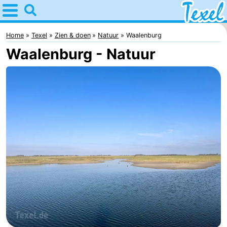
Home
Texel
Home
Texel
Zien & doen
Natuur
Waalenburg
Waalenburg - Natuur
Tips
Voor
kinderen
Dorpen
-
Den
-
Burg
Den
-
Hoorn
De
-
Cocksdorp
De
-