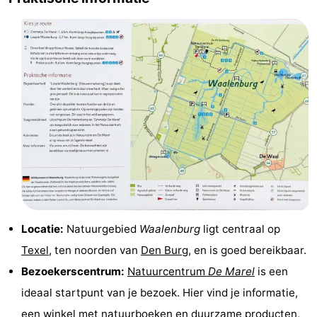
Speeltuinen
-
Minigolfbanen
Natuur
Rondleidingen
Sporten
-
Zwembaden
-
Fietsen
-
Locatie:
Natuurgebied
Waalenburg
ligt centraal op
Wandelen
-
Texel
, ten noorden van
Den Burg
, en is goed bereikbaar.
Bezoekerscentrum:
Natuurcentrum
De Marel
is een
Paardrijden
-
ideaal startpunt van je bezoek. Hier vind je informatie,
Surfen
-
een winkel met natuurboeken en duurzame producten,