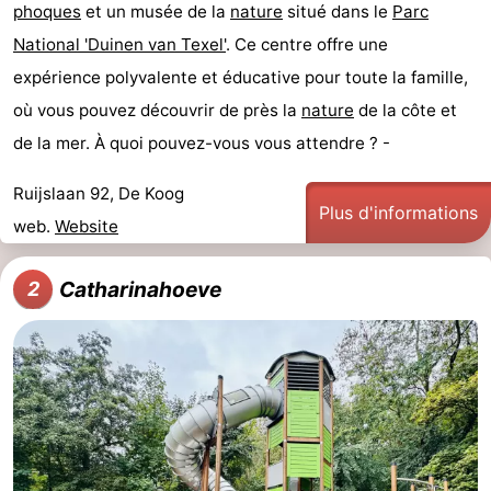
phoques
et un musée de la
nature
situé dans le
Parc
Texel
De
-
National 'Duinen van Texel'
. Ce centre offre une
expérience polyvalente et éducative pour toute la famille,
Krim
EuroParcs
-
où vous pouvez découvrir de près la
nature
de la côte et
Texel
Kustpark
-
de la mer. À quoi pouvez-vous vous attendre ? -
Texel
Sluftervallei
-
Ruijslaan 92, De Koog
Plus d'informations
web.
Website
Strandhuys
-
Villapark
-
Catharinahoeve
2
Residentie
Villapark
Hôtels
Texel
Vogelmient
Last
minutes
Plages
Voir