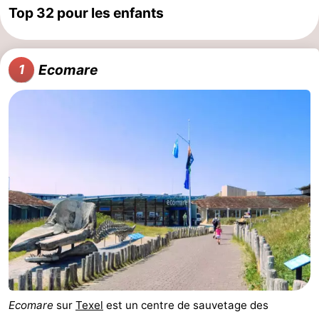
Top 32 pour les enfants
Holland
Land
-
en
Strandhuys
-
Ecomare
1
Zeezicht
Strandplevier
Campings
Chambre
d'hôtes
Chaumières
-
't
-
Eibernest
't
-
Hoogelandt
Beach
-
Ecomare
sur
Texel
est un centre de sauvetage des
Park
Buytenveldt
-