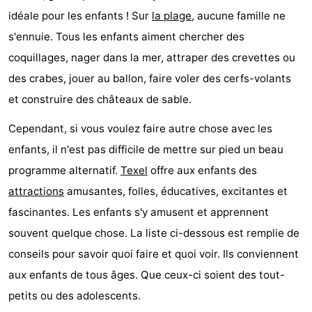
idéale pour les enfants ! Sur
la plage
, aucune famille ne
Koog
Oudeschild
-
s'ennuie. Tous les enfants aiment chercher des
De
-
coquillages, nager dans la mer, attraper des crevettes ou
des crabes, jouer au ballon, faire voler des cerfs-volants
Waal
Oosterend
Nature
et construire des châteaux de sable.
Plus
Cependant, si vous voulez faire autre chose avec les
beaux
Passer
enfants, il n'est pas difficile de mettre sur pied un beau
programme alternatif.
Texel
offre aux enfants des
points
la
Appartements
attractions
amusantes, folles, éducatives, excitantes et
de
nuit
-
fascinantes. Les enfants s'y amusent et apprennent
souvent quelque chose. La liste ci-dessous est remplie de
vue
Bosch
-
conseils pour savoir quoi faire et quoi voir. Ils conviennent
en
De
-
aux enfants de tous âges. Que ceux-ci soient des tout-
petits ou des adolescents.
Zee
Vlijt
Hoeve
-