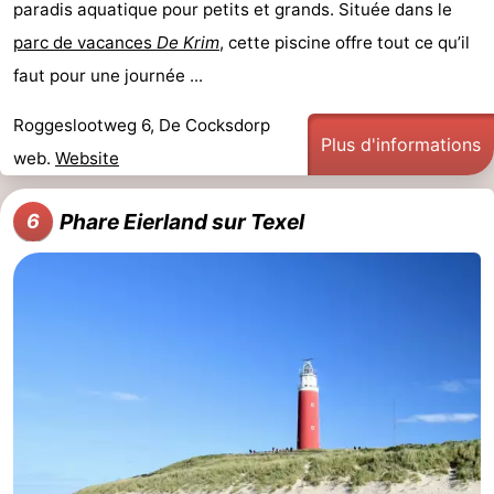
paradis aquatique pour petits et grands. Située dans le
parc de vacances
De Krim
, cette piscine offre tout ce qu’il
Zandvoort
Météo
faut pour une journée ...
Contact
Roggeslootweg 6, De Cocksdorp
Plus d'informations
web.
Website
Phare Eierland sur Texel
6