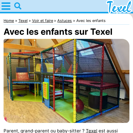
Home
Texel
Home
Texel
Voir et faire
Astuces
Avec les enfants
Avec les enfants sur Texel
Astuces
Avec
les
Villages
enfants
-
Den
-
Burg
Den
-
Hoorn
De
-
Cocksdorp
De
-
Parent, grand-parent ou baby-sitter ?
Texel
est aussi