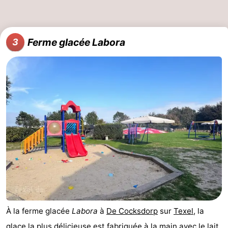
Terrains
-
de
Parcours
Nature
Ferme glacée Labora
3
jeux
de
Visites
mini-
guidées
Sports
golf
-
Piscines
-
Faire
-
du
Randonnée
-
vélo
Équitation
-
À la ferme glacée
Labora
à
De Cocksdorp
sur
Texel
, la
Surfen
-
glace la plus délicieuse est fabriquée à la main avec le lait