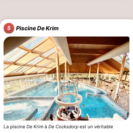
Nature
-
Schoorlse
Bergen
-
Piscine De Krim
5
Duinen
aan
Bergen
-
Zee
Alkmaar
-
Egmond
-
aan
Noordhollands
-
Zee
duinreservaat
Wijk
-
aan
Nature
-
Zee
Zuid-
Amsterdam
-
La piscine
De Krim
à
De Cocksdorp
est un véritable
Kennermerland
Haarlem
-