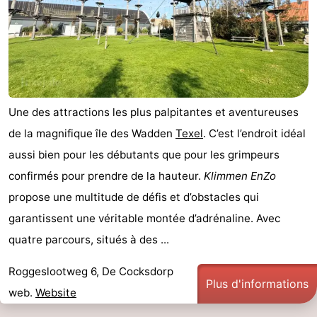
Stationnement
Saut
des
Adresses
Wadden
Médicales
Région
Une des attractions les plus palpitantes et aventureuses
Îles
de la magnifique île des Wadden
Texel
. C’est l’endroit idéal
de
-
aussi bien pour les débutants que pour les grimpeurs
confirmés pour prendre de la hauteur.
Klimmen EnZo
la
Schiermonnikoog
-
propose une multitude de défis et d’obstacles qui
Frise
Ameland
-
garantissent une véritable montée d’adrénaline. Avec
quatre parcours, situés à des ...
Terschelling
-
Roggeslootweg 6, De Cocksdorp
Vlieland
Hollande-
Plus d'informations
web.
Website
Septentrionale
-