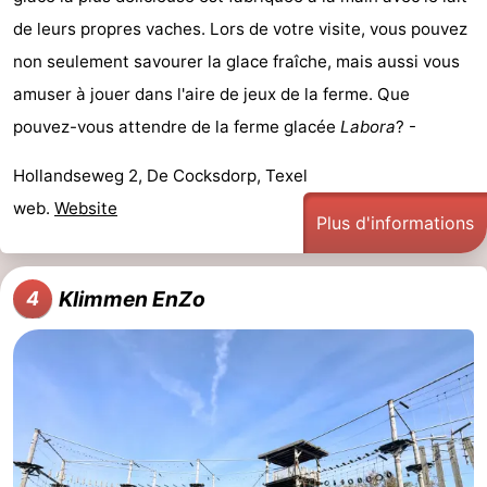
de leurs propres vaches. Lors de votre visite, vous pouvez
Peche
-
non seulement savourer la glace fraîche, mais aussi vous
Sportive
Equitation
-
amuser à jouer dans l'aire de jeux de la ferme. Que
pouvez-vous attendre de la ferme glacée
Labora
? -
Promenade
Observation
Hollandseweg 2, De Cocksdorp, Texel
sur
des
Boire
web.
Website
Plus d'informations
les
phoques
et
Événements
Wadden
manger
Pratiques
Klimmen EnZo
4
Forum
Route
-
Ferry
-