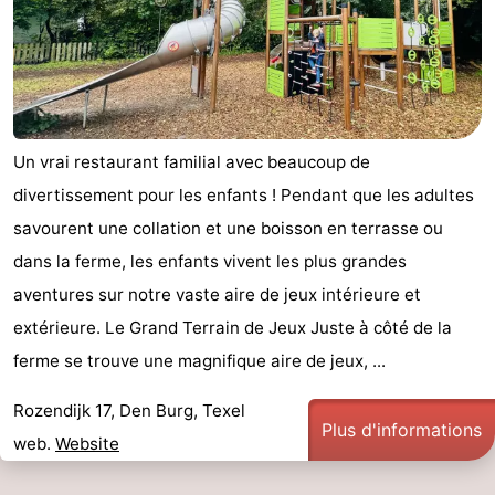
et
Lieux
faire
d'intérêt
-
Musées
-
Un vrai restaurant familial avec beaucoup de
Monuments
-
divertissement pour les enfants ! Pendant que les adultes
savourent une collation et une boisson en terrasse ou
Églises
-
dans la ferme, les enfants vivent les plus grandes
Moulins
-
aventures sur notre vaste aire de jeux intérieure et
extérieure. Le Grand Terrain de Jeux Juste à côté de la
Points
Attractions
ferme se trouve une magnifique aire de jeux, ...
de
-
Rozendijk 17, Den Burg, Texel
Plus d'informations
vue
Croisières
-
web.
Website
Fermes
-