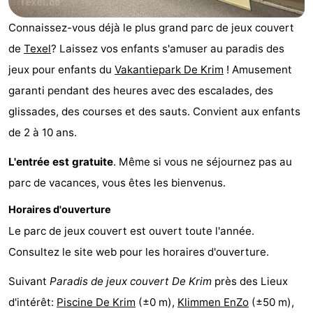
Koog
Oudeschild
-
Connaissez-vous déjà le plus grand parc de jeux couvert
de
Texel
? Laissez vos enfants s'amuser au paradis des
De
-
jeux pour enfants du
Vakantiepark De Krim
! Amusement
Waal
Oosterend
Nature
garanti pendant des heures avec des escalades, des
glissades, des courses et des sauts. Convient aux enfants
Plus
de 2 à 10 ans.
beaux
Passer
L'entrée est gratuite
. Même si vous ne séjournez pas au
points
la
Appartements
parc de vacances, vous êtes les bienvenus.
de
nuit
-
Horaires d'ouverture
Le parc de jeux couvert est ouvert toute l'année.
vue
Bosch
-
Consultez le site web pour les horaires d'ouverture.
en
De
-
Suivant
Paradis de jeux couvert De Krim
près des Lieux
Zee
Vlijt
Hoeve
-
d'intérêt:
Piscine De Krim
(±0 m),
Klimmen EnZo
(±50 m),