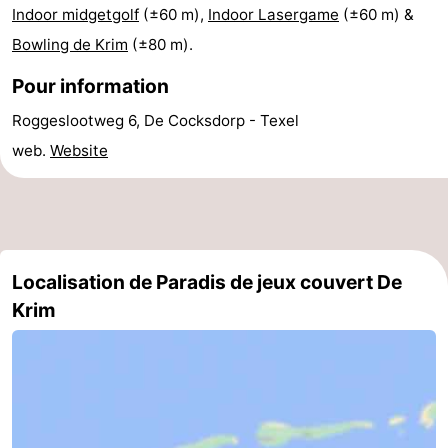
Indoor midgetgolf
(±60 m),
Indoor Lasergame
(±60 m) &
Holland
Land
-
Bowling de Krim
(±80 m).
en
Strandhuys
-
Pour information
Zeezicht
Strandplevier
Campings
Roggeslootweg 6, De Cocksdorp - Texel
web.
Website
Chambre
d'hôtes
Chaumières
-
Localisation de Paradis de jeux couvert De
't
-
Krim
Eibernest
't
-
Hoogelandt
Beach
-
Park
Buytenveldt
-