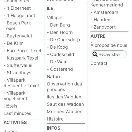
Chaumières
Kennermerland
- 't Eibernest
ÎLE
Peche
-
- Amsterdam
- 't Hoogelandt
Villages
- Haarlem
- Beach Park
Sportive
Equitation
-
- Den Burg
- Zandvoort
Texel
- Den Hoorn
- Buytenveldt
AUTRE
Promenade
Observation
- De Cocksdorp
- De Krim
À propos de nous
- De Koog
sur
des
Boire
- EuroParcs Texel
- Oudeschild
- Kustpark Texel
- De Waal
Contact
les
phoques
et
Événements
- Sluftervallei
- Oosterend
- Strandhuys
Nature
Wadden
manger
Pratiques
- Villapark
Observation des
Residentie Texel
phoques
Forum
- Villapark
îles des Wadden
Vogelmient
Route
Saut des Wadden
Hôtels
Mer des Wadden
Last minutes
-
Histoire
ACTIVITÉS
INFOS
Ferry
-
Plages