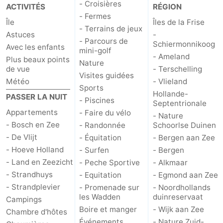
- Croisières
ACTIVITÉS
RÉGION
- Fermes
Terrains
-
Île
Îles de la Frise
- Terrains de jeux
Astuces
-
de
Parcours
Nature
- Parcours de
Schiermonnikoog
Avec les enfants
mini-golf
- Ameland
Plus beaux points
jeux
de
Visites
Nature
de vue
- Terschelling
Visites guidées
Météo
- Vlieland
mini-
guidées
Sports
Sports
Hollande-
PASSER LA NUIT
- Piscines
Septentrionale
golf
-
Appartements
- Faire du vélo
- Nature
- Bosch en Zee
- Randonnée
Schoorlse Duinen
Piscines
-
- De Vlijt
- Équitation
- Bergen aan Zee
- Hoeve Holland
- Surfen
- Bergen
Faire
-
- Land en Zeezicht
- Peche Sportive
- Alkmaar
du
Randonnée
-
- Strandhuys
- Equitation
- Egmond aan Zee
- Strandplevier
- Promenade sur
- Noordhollands
vélo
Équitation
-
les Wadden
duinreservaat
Campings
Boire et manger
- Wijk aan Zee
Chambre d'hôtes
Surfen
-
Événements
- Nature Zuid-