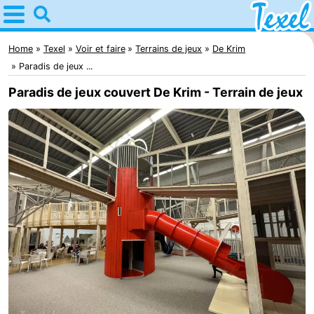
Home
Texel
Home
Texel
Voir et faire
Terrains de jeux
De Krim
Paradis de jeux ...
Astuces
Paradis de jeux couvert De Krim - Terrain de jeux
Avec
les
Villages
enfants
-
Den
-
Burg
Den
-
Hoorn
De
-
Cocksdorp
De
-