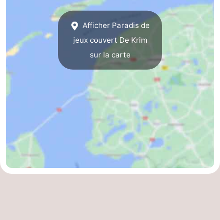
Texel
De
-
Afficher Paradis de
Krim
EuroParcs
-
jeux couvert De Krim
sur la carte
Texel
Kustpark
-
Texel
Sluftervallei
-
Strandhuys
-
Villapark
-
Residentie
Villapark
Hôtels
Texel
Vogelmient
Last
minutes
Plages
Voir