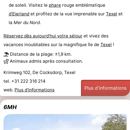
de soleil. Visitez le
phare
rouge emblématique
Terrains
-
d’Eierland
et profitez de la vue imprenable sur
Texel
et
de
Parcours
Nature
la
Mer du Nord
.
jeux
de
Visites
Réservez dès aujourd'hui votre séjour
et vivez des
vacances inoubliables sur la magnifique île de
Texel
!
mini-
guidées
Sports
Distance de la plage: ±1,9 km.
Animaux admis après consultation.
golf
-
Krimweg 102, De Cocksdorp, Texel
Piscines
-
tel. +31 222 316 214
Plus d'informations
Faire
-
web.
Plus d'informations
du
Randonnée
-
6MH
vélo
Équitation
-
Surfen
-