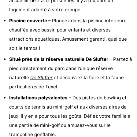
accueillir de 2 à 12 personnes, il y a toujours un
Texel
De
-
logement adapté à votre groupe.
Piscine couverte
– Plongez dans la piscine intérieure
Krim
EuroParcs
-
chauffée avec bassin pour enfants et diverses
Texel
Kustpark
-
attractions
aquatiques. Amusement garanti, quel que
soit le temps !
Texel
Sluftervallei
-
Situé près de la réserve naturelle De Slufter
– Partez à
Strandhuys
-
pied directement du parc dans l'unique réserve
Villapark
-
naturelle
De Slufter
et découvrez la flore et la faune
particulières de
Texel
.
Residentie
Villapark
Hôtels
Installations polyvalentes
– Des pistes de bowling et
Texel
Vogelmient
Last
courts de tennis au mini-golf et aux diverses aires de
jeux; il y en a pour tous les goûts. Défiez votre famille à
minutes
Plages
une partie de mini-golf ou amusez-vous sur le
Voir
trampoline gonflable.