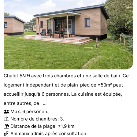
Peche
-
Sportive
Equitation
-
Promenade
Observation
sur
des
Boire
les
phoques
et
Événements
Chalet
6MH
avec trois chambres et une salle de bain. Ce
Wadden
manger
Pratiques
logement indépendant et de plain-pied de ±50m² peut
Forum
accueillir jusqu'à 6 personnes. La cuisine est équipée,
entre autres, de : ...
Route
Max. 6 personen.
Nombre de chambres: 3.
-
Distance de la plage: ±1,9 km.
Animaux admis après consultation.
Ferry
-