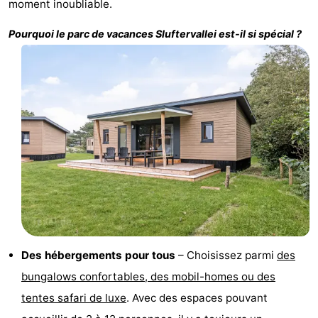
moment inoubliable.
Holland
Land
-
Pourquoi le parc de vacances
Sluftervallei
est-il si spécial ?
en
Strandhuys
-
Zeezicht
Strandplevier
Campings
Chambre
d'hôtes
Chaumières
-
't
-
Eibernest
't
-
Des hébergements pour tous
– Choisissez parmi
des
Hoogelandt
Beach
-
bungalows confortables, des mobil-homes ou des
tentes safari de luxe
. Avec des espaces pouvant
Park
Buytenveldt
-