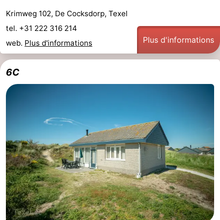
Krimweg 102, De Cocksdorp, Texel
Stationnement
Saut
tel. +31 222 316 214
Plus d'informations
des
Adresses
web.
Plus d'informations
Wadden
Médicales
Région
6C
Îles
de
-
la
Schiermonnikoog
-
Frise
Ameland
-
Terschelling
-
Vlieland
Hollande-
Septentrionale
-