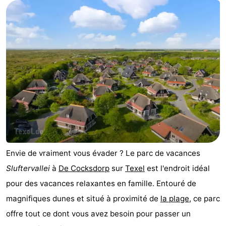
Koog
Oudeschild
-
De
-
Waal
Oosterend
Nature
Plus
beaux
Passer
points
la
Appartements
de
nuit
-
Envie de vraiment vous évader ? Le parc de vacances
Sluftervallei
à
De Cocksdorp
sur
Texel
est l'endroit idéal
vue
Bosch
-
pour des vacances relaxantes en famille. Entouré de
en
De
-
magnifiques dunes et situé à proximité de
la plage
, ce parc
offre tout ce dont vous avez besoin pour passer un
Zee
Vlijt
Hoeve
-