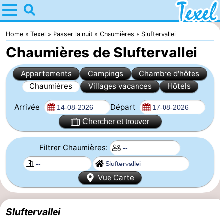
Home
Texel
Home
Texel
Passer la nuit
Chaumières
Sluftervallei
Chaumières de Sluftervallei
Astuces
Appartements
Campings
Chambre d'hôtes
Avec
Chaumières
Villages vacances
Hôtels
les
Villages
Arrivée
Départ
enfants
-
Chercher et trouver
Den
-
Filtrer Chaumières:
Burg
Den
-
Vue Carte
Hoorn
De
-
Cocksdorp
De
-
Sluftervallei