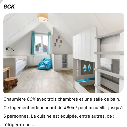
6CK
Zandvoort
Météo
Contact
Chaumière
6CK
avec trois chambres et une salle de bain.
Ce logement indépendant de ±80m² peut accueillir jusqu'à
6 personnes. La cuisine est équipée, entre autres, de :
réfrigérateur, ...