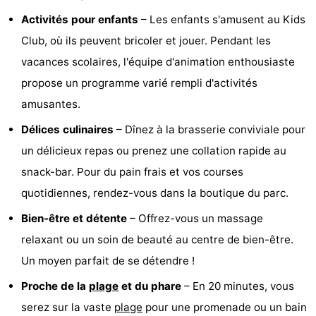
Activités pour enfants
– Les enfants s'amusent au Kids
et
Lieux
Club, où ils peuvent bricoler et jouer. Pendant les
faire
d'intérêt
-
vacances scolaires, l'équipe d'animation enthousiaste
propose un programme varié rempli d'activités
Musées
-
amusantes.
Monuments
-
Délices culinaires
– Dînez à la brasserie conviviale pour
Églises
-
un délicieux repas ou prenez une collation rapide au
snack-bar. Pour du pain frais et vos courses
Moulins
-
quotidiennes, rendez-vous dans la boutique du parc.
Points
Attractions
Bien-être et détente
– Offrez-vous un massage
relaxant ou un soin de beauté au centre de bien-être.
de
-
Un moyen parfait de se détendre !
vue
Croisières
-
Proche de la
plage
et du phare
– En 20 minutes, vous
Fermes
-
serez sur la vaste
plage
pour une promenade ou un bain