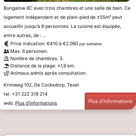
Bungalow
6C
avec trois chambres et une salle de bain. Ce
Nature
-
logement indépendant et de plain-pied de ±55m² peut
Schoorlse
Bergen
-
accueillir jusqu'à 6 personnes. La cuisine est équipée,
entre autres, de : ...
Duinen
aan
Bergen
-
Price indication: €410 à €2.060
.
par semaine
Max. 6 personen.
Zee
Alkmaar
-
Nombre de chambres: 3.
Distance de la plage: ±1,9 km.
Egmond
-
Animaux admis après consultation.
aan
Noordhollands
-
Krimweg 102, De Cocksdorp, Texel
Zee
duinreservaat
Wijk
-
tel. +31 222 316 214
Plus d'informations
web.
Plus d'informations
aan
Nature
-
Zee
Zuid-
Amsterdam
-
Kennermerland
Haarlem
-