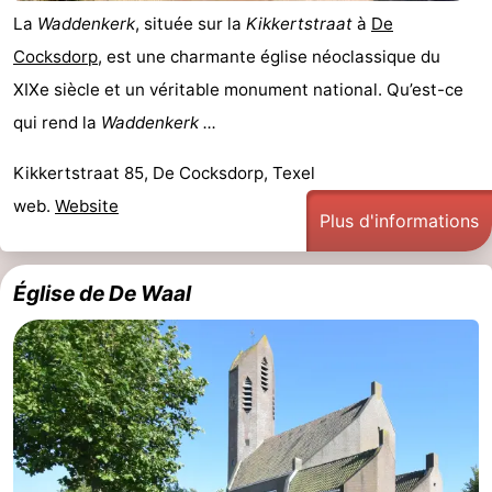
La
Waddenkerk
, située sur la
Kikkertstraat
à
De
et
Lieux
Cocksdorp
, est une charmante église néoclassique du
faire
d'intérêt
-
XIXe siècle et un véritable monument national. Qu’est-ce
qui rend la
Waddenkerk ...
Musées
-
Kikkertstraat 85, De Cocksdorp, Texel
Monuments
-
web.
Website
Plus d'informations
Églises
-
Moulins
-
Église de De Waal
Points
Attractions
de
-
vue
Croisières
-
Fermes
-