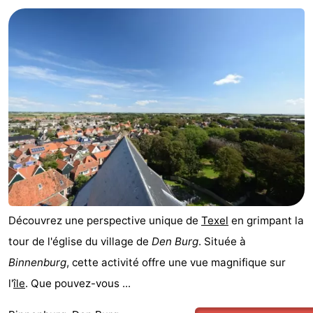
Peche
-
Sportive
Equitation
-
Promenade
Observation
sur
des
Boire
les
phoques
et
Événements
Wadden
manger
Pratiques
Forum
Découvrez une perspective unique de
Texel
en grimpant la
tour de l'église du village de
Den Burg
. Située à
Route
Binnenburg
, cette activité offre une vue magnifique sur
-
l'
île
. Que pouvez-vous ...
Ferry
-