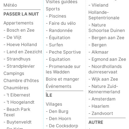
Visites guidées
Météo
- Vlieland
Sports
Hollande-
PASSER LA NUIT
- Piscines
Septentrionale
Appartements
- Faire du vélo
- Nature
- Bosch en Zee
- Randonnée
Schoorlse Duinen
- De Vlijt
- Équitation
- Bergen aan Zee
- Hoeve Holland
- Surfen
- Bergen
- Land en Zeezicht
- Peche Sportive
- Alkmaar
- Strandhuys
- Equitation
- Egmond aan Zee
- Strandplevier
- Promenade sur
- Noordhollands
les Wadden
duinreservaat
Campings
Boire et manger
- Wijk aan Zee
Chambre d'hôtes
Événements
- Nature Zuid-
Chaumières
Kennermerland
- 't Eibernest
ÎLE
- Amsterdam
- 't Hoogelandt
Villages
- Haarlem
- Beach Park
- Den Burg
- Zandvoort
Texel
- Den Hoorn
- Buytenveldt
AUTRE
- De Cocksdorp