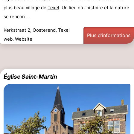
plus beau village de
Texel
. Un lieu où l’histoire et la nature
Nature
-
se rencon ...
Schoorlse
Bergen
-
Kerkstraat 2, Oosterend, Texel
Plus d'informations
Duinen
aan
Bergen
-
web.
Website
Zee
Alkmaar
-
Egmond
-
Église Saint-Martin
aan
Noordhollands
-
Zee
duinreservaat
Wijk
-
aan
Nature
-
Zee
Zuid-
Amsterdam
-
Kennermerland
Haarlem
-