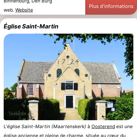
Binnenburg, Den Burg
Plus d'informations
web.
Website
Stationnement
Saut
des
Adresses
Église Saint-Martin
Wadden
Médicales
Région
Îles
de
-
la
Schiermonnikoog
-
Frise
Ameland
-
Terschelling
-
Vlieland
Hollande-
L’
église Saint-Martin (Maartenskerk)
à
Oosterend
est une
Septentrionale
-
église ancienne et pleine de charme, située au cœur du