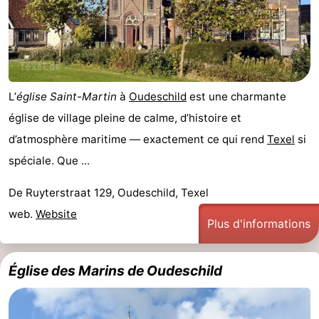
Zandvoort
Météo
Contact
L’
église Saint-Martin
à
Oudeschild
est une charmante
église de village pleine de calme, d’histoire et
d’atmosphère maritime — exactement ce qui rend
Texel
si
spéciale. Que ...
De Ruyterstraat 129, Oudeschild, Texel
web.
Website
Plus d'informations
Église des Marins de Oudeschild