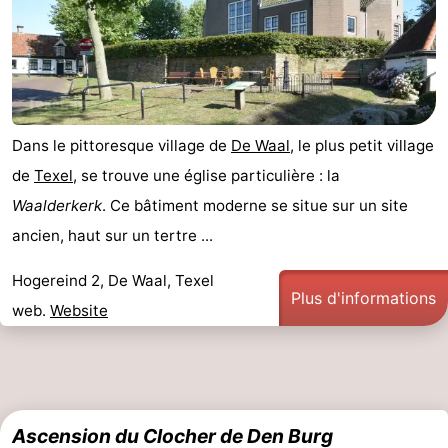
Terrains
-
de
Parcours
Nature
jeux
de
Visites
Dans le pittoresque village de
De Waal
, le plus petit village
mini-
guidées
Sports
de
Texel
, se trouve une église particulière : la
Waalderkerk
. Ce bâtiment moderne se situe sur un site
golf
-
ancien, haut sur un tertre ...
Piscines
-
Hogereind 2, De Waal, Texel
Plus d'informations
Faire
-
web.
Website
du
Randonnée
-
vélo
Équitation
-
Ascension du Clocher de Den Burg
Surfen
-