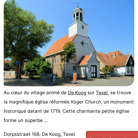
Holland
Land
-
en
Strandhuys
-
Zeezicht
Strandplevier
Campings
Chambre
d'hôtes
Chaumières
-
't
-
Au cœur du village animé de
De Koog
sur
Texel
, se trouve
la magnifique église réformée
Koger Church
, un monument
Eibernest
't
-
historique datant de 1719. Cette charmante petite église
Hoogelandt
Beach
-
forme un superbe ...
Park
Buytenveldt
-
Dorpsstraat 168, De Koog, Texel