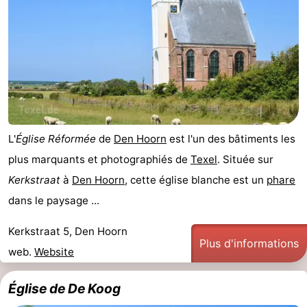
Koog
Oudeschild
-
De
-
Waal
Oosterend
Nature
Plus
L'
Église Réformée
de
Den Hoorn
est l'un des bâtiments les
beaux
Passer
plus marquants et photographiés de
Texel
. Située sur
points
la
Appartements
Kerkstraat
à
Den Hoorn
, cette église blanche est un
phare
dans le paysage ...
de
nuit
-
Kerkstraat 5, Den Hoorn
vue
Bosch
-
Plus d'informations
web.
Website
en
De
-
Église de De Koog
Zee
Vlijt
Hoeve
-