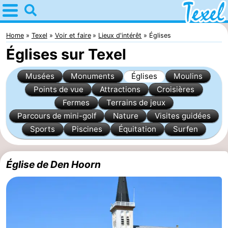
Home
Texel
Home
Texel
Voir et faire
Lieux d'intérêt
Églises
Églises sur Texel
Astuces
Musées
Monuments
Églises
Moulins
Avec
Points de vue
Attractions
Croisières
Fermes
Terrains de jeux
les
Villages
Parcours de mini-golf
Nature
Visites guidées
enfants
-
Sports
Piscines
Équitation
Surfen
Den
-
Église de Den Hoorn
Burg
Den
-
Hoorn
De
-
Cocksdorp
De
-