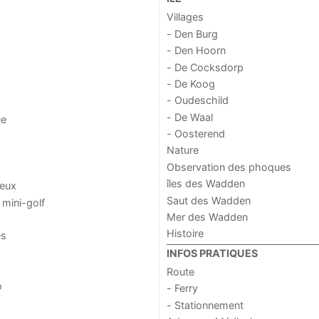
Villages
- Den Burg
- Den Hoorn
- De Cocksdorp
- De Koog
- Oudeschild
- De Waal
ue
- Oosterend
Nature
Observation des phoques
îles des Wadden
jeux
Saut des Wadden
 mini-golf
Mer des Wadden
Histoire
es
INFOS PRATIQUES
Route
o
- Ferry
- Stationnement