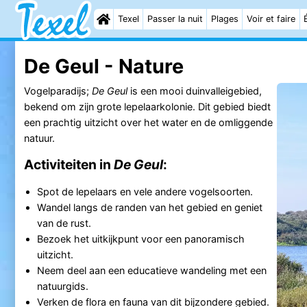
Texel
Passer la nuit
Plages
Voir et faire
De Geul - Nature
Vogelparadijs;
De Geul
is een mooi duinvalleigebied,
bekend om zijn grote lepelaarkolonie. Dit gebied biedt
een prachtig uitzicht over het water en de omliggende
natuur.
Activiteiten in
De Geul
:
Spot de lepelaars en vele andere vogelsoorten.
Wandel langs de randen van het gebied en geniet
van de rust.
Bezoek het uitkijkpunt voor een panoramisch
uitzicht.
Neem deel aan een educatieve wandeling met een
natuurgids.
Verken de flora en fauna van dit bijzondere gebied.