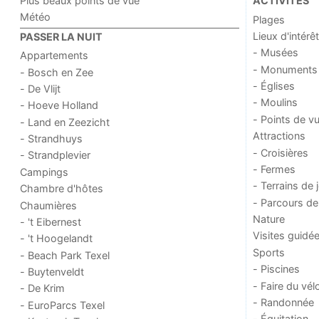
Plus beaux points de vue
ACTIVITÉS
Météo
Plages
Lieux d'intérêt
PASSER LA NUIT
- Musées
Appartements
- Monuments
- Bosch en Zee
- Églises
- De Vlijt
- Moulins
- Hoeve Holland
- Points de v
- Land en Zeezicht
Attractions
- Strandhuys
- Croisières
- Strandplevier
- Fermes
Campings
- Terrains de 
Chambre d'hôtes
- Parcours de
Chaumières
Nature
- 't Eibernest
Visites guidé
- 't Hoogelandt
Sports
- Beach Park Texel
- Piscines
- Buytenveldt
- Faire du vél
- De Krim
- Randonnée
- EuroParcs Texel
- Équitation