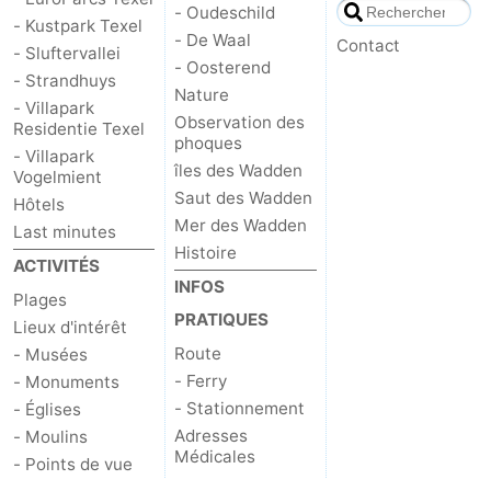
- Oudeschild
- Kustpark Texel
- De Waal
Nature
-
Contact
- Sluftervallei
- Oosterend
- Strandhuys
Schoorlse
Bergen
-
Nature
- Villapark
Observation des
Residentie Texel
Duinen
aan
Bergen
-
phoques
- Villapark
îles des Wadden
Vogelmient
Zee
Alkmaar
-
Saut des Wadden
Hôtels
Mer des Wadden
Last minutes
Egmond
-
Histoire
ACTIVITÉS
INFOS
aan
Noordhollands
-
Plages
PRATIQUES
Lieux d'intérêt
Zee
duinreservaat
Wijk
-
Route
- Musées
- Ferry
- Monuments
aan
Nature
-
- Stationnement
- Églises
Adresses
- Moulins
Zee
Zuid-
Amsterdam
-
Médicales
- Points de vue
Kennermerland
Haarlem
-