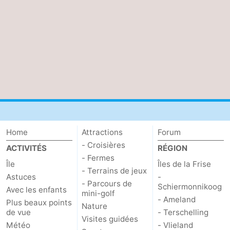
Peche
-
Sportive
Equitation
-
Promenade
Observation
sur
des
Boire
les
phoques
et
Événements
Home
Attractions
Forum
Wadden
manger
Pratiques
- Croisières
ACTIVITÉS
RÉGION
Forum
- Fermes
Île
Îles de la Frise
- Terrains de jeux
Astuces
-
Route
- Parcours de
Schiermonnikoog
Avec les enfants
mini-golf
- Ameland
Plus beaux points
-
Nature
de vue
- Terschelling
Visites guidées
Météo
- Vlieland
Ferry
-