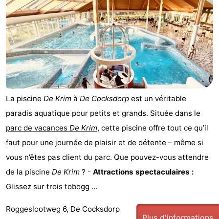
et
Lieux
faire
d'intérêt
-
Musées
-
Monuments
-
La piscine
De Krim
à
De Cocksdorp
est un véritable
Églises
-
paradis aquatique pour petits et grands. Située dans le
Moulins
-
parc de vacances
De Krim
, cette piscine offre tout ce qu’il
faut pour une journée de plaisir et de détente – même si
Points
Attractions
vous n’êtes pas client du parc. Que pouvez-vous attendre
de
-
de la piscine
De Krim
? -
Attractions spectaculaires :
Glissez sur trois tobogg ...
vue
Croisières
-
Roggeslootweg 6, De Cocksdorp
Fermes
-
Plus d'informations