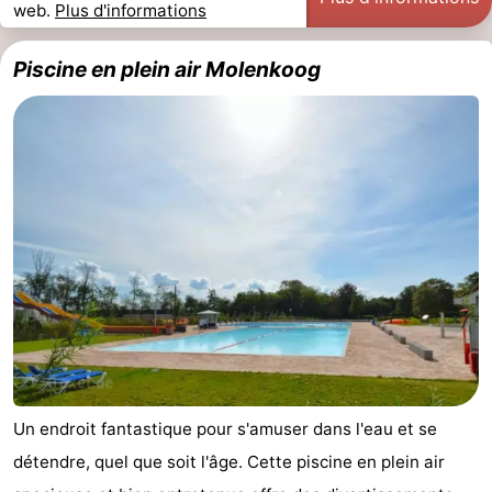
web.
Plus d'informations
Holland
Land
-
Piscine en plein air Molenkoog
en
Strandhuys
-
Zeezicht
Strandplevier
Campings
Chambre
d'hôtes
Chaumières
-
't
-
Eibernest
't
-
Hoogelandt
Beach
-
Un endroit fantastique pour s'amuser dans l'eau et se
détendre, quel que soit l'âge. Cette piscine en plein air
Park
Buytenveldt
-