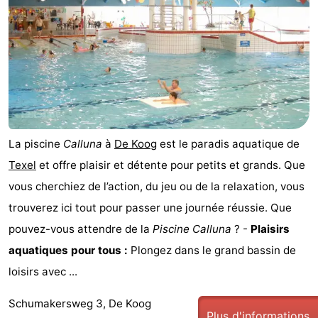
Koog
Oudeschild
-
De
-
Waal
Oosterend
Nature
Plus
La piscine
Calluna
à
De Koog
est le paradis aquatique de
beaux
Passer
Texel
et offre plaisir et détente pour petits et grands. Que
points
la
Appartements
vous cherchiez de l’action, du jeu ou de la relaxation, vous
trouverez ici tout pour passer une journée réussie. Que
de
nuit
-
pouvez-vous attendre de la
Piscine Calluna
? -
Plaisirs
vue
Bosch
-
aquatiques pour tous :
Plongez dans le grand bassin de
loisirs avec ...
en
De
-
Schumakersweg 3, De Koog
Zee
Vlijt
Hoeve
-
Plus d'informations