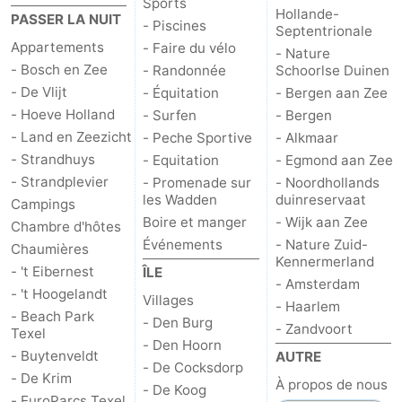
Sports
Hollande-
PASSER LA NUIT
- Piscines
Septentrionale
Stationnement
Saut
Appartements
- Faire du vélo
- Nature
- Bosch en Zee
- Randonnée
Schoorlse Duinen
des
Adresses
- De Vlijt
- Équitation
- Bergen aan Zee
Wadden
Médicales
Région
- Hoeve Holland
- Surfen
- Bergen
- Land en Zeezicht
- Peche Sportive
- Alkmaar
Îles
- Strandhuys
- Equitation
- Egmond aan Zee
- Strandplevier
- Promenade sur
- Noordhollands
de
-
les Wadden
duinreservaat
Campings
Boire et manger
- Wijk aan Zee
Chambre d'hôtes
la
Schiermonnikoog
-
Événements
- Nature Zuid-
Chaumières
Kennermerland
- 't Eibernest
ÎLE
Frise
Ameland
-
- Amsterdam
- 't Hoogelandt
Villages
- Haarlem
Terschelling
-
- Beach Park
- Den Burg
- Zandvoort
Texel
- Den Hoorn
- Buytenveldt
Vlieland
Hollande-
AUTRE
- De Cocksdorp
- De Krim
À propos de nous
- De Koog
Septentrionale
-
- EuroParcs Texel