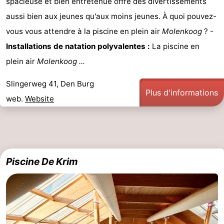
spacieuse et bien entretenue offre des divertissements
Texel
De
-
aussi bien aux jeunes qu'aux moins jeunes. À quoi pouvez-
vous vous attendre à la piscine en plein air
Molenkoog
? -
Krim
EuroParcs
-
Installations de natation polyvalentes :
La piscine en
Texel
Kustpark
-
plein air
Molenkoog ...
Texel
Sluftervallei
-
Slingerweg 41, Den Burg
Plus d'informations
web.
Website
Strandhuys
-
Villapark
-
Residentie
Villapark
Hôtels
Piscine De Krim
Texel
Vogelmient
Last
minutes
Plages
Voir