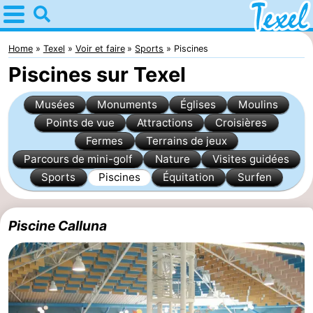
Home
Texel
Home
Texel
Voir et faire
Sports
Piscines
Piscines sur Texel
Astuces
Musées
Monuments
Églises
Moulins
Avec
Points de vue
Attractions
Croisières
Fermes
Terrains de jeux
les
Villages
Parcours de mini-golf
Nature
Visites guidées
enfants
-
Sports
Piscines
Équitation
Surfen
Den
-
Piscine Calluna
Burg
Den
-
Hoorn
De
-
Cocksdorp
De
-