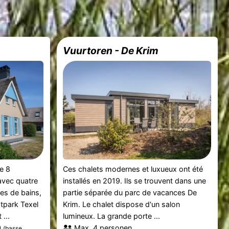
Vuurtoren - De Krim
e 8
Ces chalets modernes et luxueux ont été
avec quatre
installés en 2019. Ils se trouvent dans une
es de bains,
partie séparée du parc de vacances De
stpark Texel
Krim. Le chalet dispose d'un salon
...
lumineux. La grande porte ...
0
Max. 4 personen.
(basse