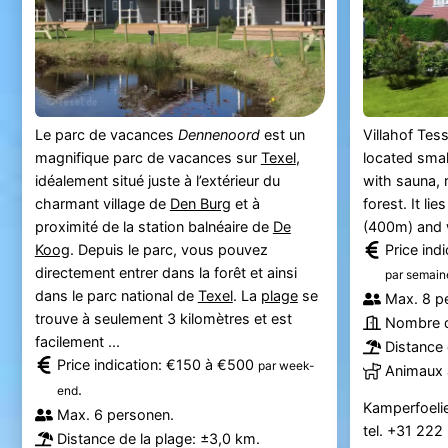
Le parc de vacances
Dennenoord
est un
Villahof Tess
magnifique parc de vacances sur
Texel
,
located small
idéalement situé juste à l’extérieur du
with sauna, 
charmant village de
Den Burg
et à
forest. It li
proximité de la station balnéaire de
De
(400m) and w
Koog
. Depuis le parc, vous pouvez
Price ind
directement entrer dans la forêt et ainsi
par semain
dans le parc national de
Texel
. La
plage
se
Max. 8 p
trouve à seulement 3 kilomètres et est
Nombre d
facilement ...
Distance 
Price indication: €150 à €500
par week-
Animaux 
.
end
Kamperfoeli
Max. 6 personen.
tel. +31 22
Distance de la plage: ±3,0 km.