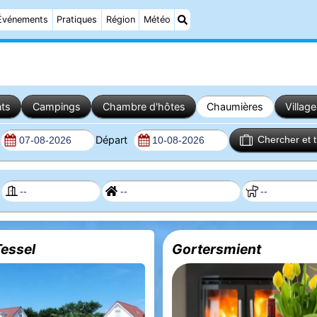
Événements
Pratiques
Région
Météo
ts
Campings
Chambre d'hôtes
Chaumières
Villag
Départ
Chercher et 
Tessel
Gortersmient