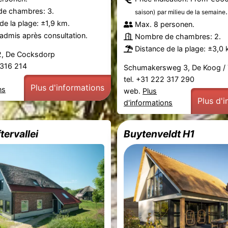
e chambres: 3.
.
saison)
par milieu de la semaine
de la plage: ±1,9 km.
Max. 8 personen.
admis après consultation.
Nombre de chambres: 2.
Distance de la plage: ±3,0 
, De Cocksdorp
2 316 214
Schumakersweg 3, De Koog / 
tel. +31 222 317 290
Plus d'informations
ns
web.
Plus
Plus d'
d'informations
tervallei
Buytenveldt H1