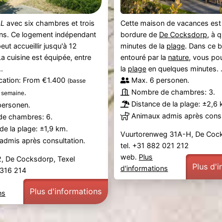
2L
avec six chambres et trois
Cette maison de vacances est 
ins. Ce logement indépendant
bordure de
De Cocksdorp
, à 
ut accueillir jusqu'à 12
minutes de la
plage
. Dans ce b
a cuisine est équipée, entre
entouré par la
nature
, vous po
..
la
plage
en quelques minutes. .
ication: From €1.400
Max. 6 personen.
(basse
Nombre de chambres: 3.
.
 semaine
Distance de la plage: ±2,6 
personen.
Animaux admis après consu
e chambres: 6.
de la plage: ±1,9 km.
Vuurtorenweg 31A-H, De Coc
admis après consultation.
tel. +31 882 021 212
web.
Plus
, De Cocksdorp, Texel
Plus d'
d'informations
2 316 214
Plus d'informations
ns