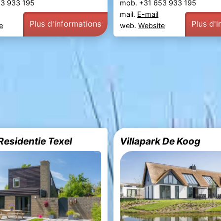
53 933 195
mob. +31 653 933 195
mail.
E-mail
Plus d'informations
Plus d'
e
web.
Website
Residentie Texel
Villapark De Koog