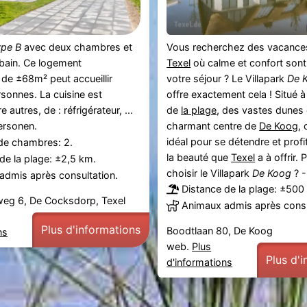
ype B
avec deux chambres et
Vous recherchez des vacances
 bain. Ce logement
Texel
où calme et confort son
de ±68m² peut accueillir
votre séjour ? Le Villapark
De 
rsonnes. La cuisine est
offre exactement cela ! Situé à
 autres, de : réfrigérateur, ...
de
la plage
, des vastes dunes 
ersonen.
charmant centre de
De Koog
, 
idéal pour se détendre et profi
e chambres: 2.
la beauté que
Texel
a à offrir.
de la plage: ±2,5 km.
choisir le Villapark
De Koog
? - 
admis après consultation.
Distance de la plage: ±500
eg 6, De Cocksdorp, Texel
Animaux admis après consu
Plus d'informations
Boodtlaan 80, De Koog
ns
web.
Plus
Plus d'
d'informations