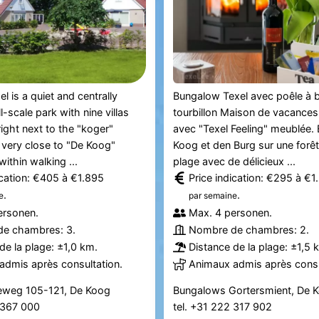
el is a quiet and centrally
Bungalow Texel avec poêle à b
-scale park with nine villas
tourbillon Maison de vacances
right next to the "koger"
avec "Texel Feeling" meublée. 
es very close to "De Koog"
Koog et den Burg sur une forêt
ithin walking ...
plage avec de délicieux ...
ication: €405 à €1.895
Price indication: €295 à €1
.
.
e
par semaine
ersonen.
Max. 4 personen.
e chambres: 3.
Nombre de chambres: 2.
de la plage: ±1,0 km.
Distance de la plage: ±1,5 
admis après consultation.
Animaux admis après consu
eweg 105-121, De Koog
Bungalows Gortersmient, De 
2 367 000
tel. +31 222 317 902