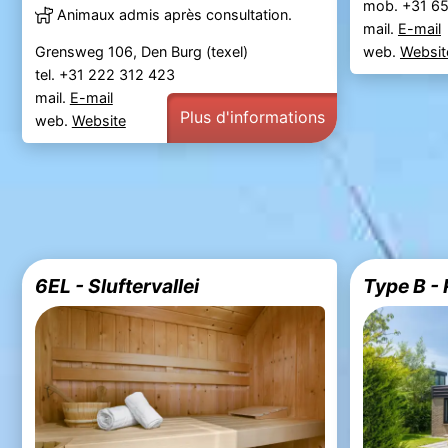
mob. +31 6
Animaux admis après consultation.
mail.
E-mail
Grensweg 106, Den Burg (texel)
web.
Websit
tel. +31 222 312 423
mail.
E-mail
Plus d'informations
web.
Website
6EL - Sluftervallei
Type B - 