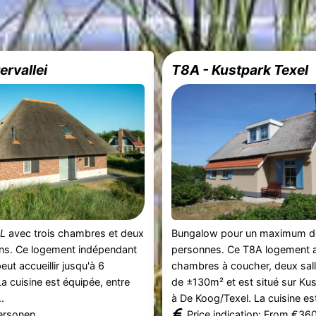
ervallei
T8A - Kustpark Texel
L
avec trois chambres et deux
Bungalow pour un maximum d
ins. Ce logement indépendant
personnes. Ce T8A logement 
ut accueillir jusqu'à 6
chambres à coucher, deux sall
a cuisine est équipée, entre
de ±130m² et est situé sur Ku
..
à De Koog/Texel. La cuisine est 
ersonen.
Price indication: From €36