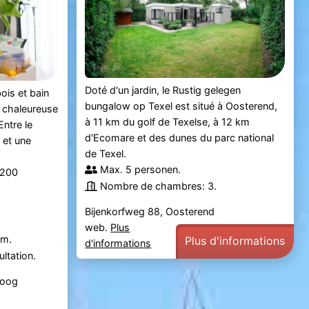
Doté d'un jardin, le Rustig gelegen
ois et bain
bungalow op Texel est situé à Oosterend,
 chaleureuse
à 11 km du golf de Texelse, à 12 km
Entre le
d'Ecomare et des dunes du parc national
 et une
de Texel.
Max. 5 personen.
.200
Nombre de chambres: 3.
Bijenkorfweg 88, Oosterend
web.
Plus
km.
Plus d'informations
d'informations
ltation.
Koog