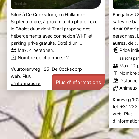
Situé à De Cocksdorp, en Hollande-
Bungalow
1
Septentrionale, à proximité du phare Texel,
salles de ba
le Chalet duunzicht Texel propose des
de ±195m² pe
hébergements avec connexion Wi-Fi et
personnes. L
parking privé gratuits. Doté d'un ...
autres, de : .
Max. 4 personen.
Price ind
Nombre de chambres: 2.
saison)
par
Max. 12 
Vuurtorenweg 125, De Cocksdorp
Nombre d
web.
Plus
Distance 
Plus d'informations
d'informations
Animaux 
Krimweg 102
tel. +31 22
web.
Plus
d'informatio