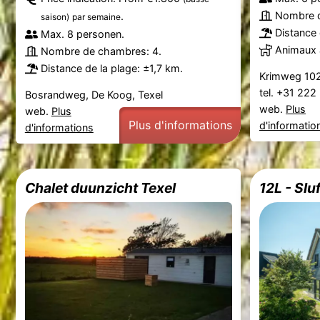
Nombre d
.
saison)
par semaine
Distance 
Max. 8 personen.
Animaux 
Nombre de chambres: 4.
Distance de la plage: ±1,7 km.
Krimweg 102
tel. +31 22
Bosrandweg, De Koog, Texel
web.
Plus
web.
Plus
Plus d'informations
d'informatio
d'informations
Chalet duunzicht Texel
12L - Sluf