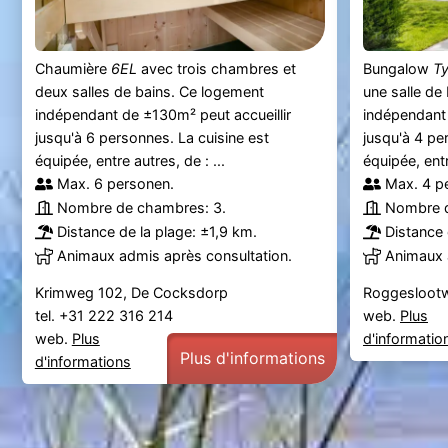
Chaumière
6EL
avec trois chambres et
Bungalow
T
deux salles de bains. Ce logement
une salle de
indépendant de ±130m² peut accueillir
indépendant 
jusqu'à 6 personnes. La cuisine est
jusqu'à 4 pe
équipée, entre autres, de : ...
équipée, entre
Max. 6 personen.
Max. 4 p
Nombre de chambres: 3.
Nombre d
Distance de la plage: ±1,9 km.
Distance 
Animaux admis après consultation.
Animaux 
Krimweg 102, De Cocksdorp
Roggeslootw
tel. +31 222 316 214
web.
Plus
web.
Plus
d'informatio
Plus d'informations
d'informations