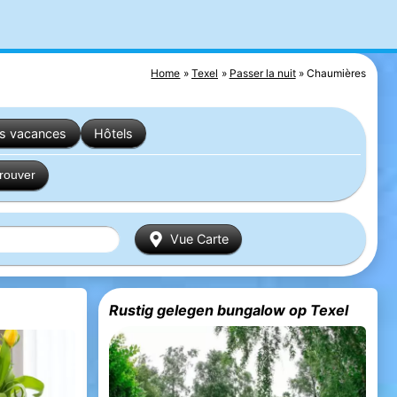
Home
Texel
Passer la nuit
Chaumières
es vacances
Hôtels
trouver
Vue Carte
Rustig gelegen bungalow op Texel