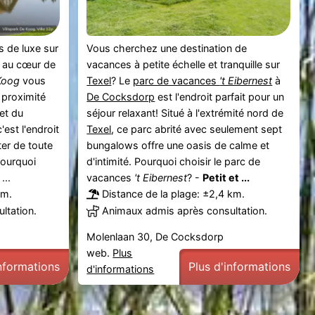
 de luxe sur
Vous cherchez une destination de
t au cœur de
vacances à petite échelle et tranquille sur
Koog
vous
Texel
? Le
parc de vacances
't Eibernest
à
 proximité
De Cocksdorp
est l'endroit parfait pour un
et du
séjour relaxant! Situé à l'extrémité nord de
c'est l'endroit
Texel
, ce parc abrité avec seulement sept
ter de toute
bungalows offre une oasis de calme et
 Pourquoi
d'intimité. Pourquoi choisir le parc de
...
vacances
't Eibernest
? -
Petit et ...
 m.
Distance de la plage: ±2,4 km.
ltation.
Animaux admis après consultation.
Molenlaan 30, De Cocksdorp
web.
Plus
informations
Plus d'informations
d'informations