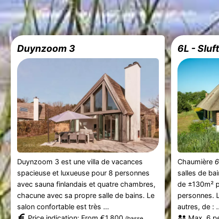
Duynzoom 3
6L - Sluft
Duynzoom 3 est une villa de vacances
Chaumière
6
spacieuse et luxueuse pour 8 personnes
salles de ba
avec sauna finlandais et quatre chambres,
de ±130m² pe
chacune avec sa propre salle de bains. Le
personnes. L
salon confortable est très ...
autres, de : .
Price indication: From €1.800
Max. 6 p
(basse