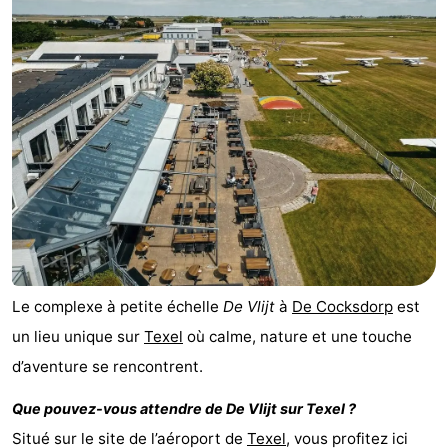
Koog
Oudeschild
-
De
-
Waal
Oosterend
Nature
Plus
beaux
Passer
points
la
Appartements
de
nuit
-
Le complexe à petite échelle
De Vlijt
à
De Cocksdorp
est
un lieu unique sur
Texel
où calme, nature et une touche
vue
Bosch
-
d’aventure se rencontrent.
en
De
-
Que pouvez-vous attendre de
De Vlijt
sur Texel ?
Zee
Vlijt
Hoeve
-
Situé sur le site de l’aéroport de
Texel
, vous profitez ici