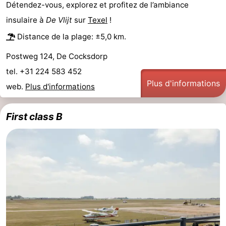
Détendez-vous, explorez et profitez de l’ambiance
et
Lieux
insulaire à
De Vlijt
sur
Texel
!
Distance de la plage: ±5,0 km.
faire
d'intérêt
-
Postweg 124, De Cocksdorp
Musées
-
tel. +31 224 583 452
Plus d'informations
Monuments
-
web.
Plus d'informations
Églises
-
First class B
Moulins
-
Points
Attractions
de
-
vue
Croisières
-
Fermes
-