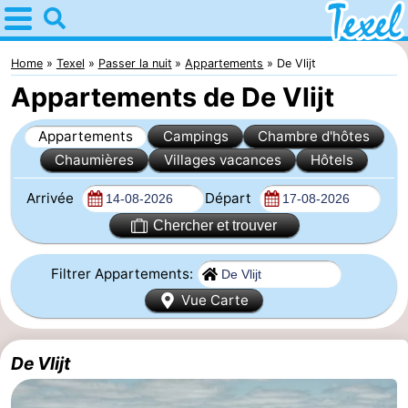
Home
Texel
Home
Texel
Passer la nuit
Appartements
De Vlijt
Appartements de De Vlijt
Astuces
Appartements
Campings
Chambre d'hôtes
Avec
Chaumières
Villages vacances
Hôtels
les
Villages
Arrivée
Départ
enfants
-
Chercher et trouver
Den
-
Filtrer Appartements:
Vue Carte
Burg
Den
-
Hoorn
De
-
De Vlijt
Cocksdorp
De
-