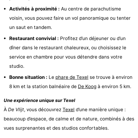
Texel
De
-
Activités à proximité :
Au centre de parachutisme
voisin, vous pouvez faire un vol panoramique ou tenter
Krim
EuroParcs
-
un saut en tandem.
Texel
Kustpark
-
Restaurant convivial :
Profitez d’un déjeuner ou d’un
dîner dans le restaurant chaleureux, ou choisissez le
Texel
Sluftervallei
-
service en chambre pour vous détendre dans votre
Strandhuys
-
studio.
Bonne situation :
Le
phare de Texel
se trouve à environ
Villapark
-
8 km et la station balnéaire de
De Koog
à environ 5 km.
Residentie
Villapark
Hôtels
Une expérience unique sur Texel
Texel
Vogelmient
Last
À
De Vlijt
, vous découvrez
Texel
d’une manière unique :
beaucoup d’espace, de calme et de nature, combinés à des
minutes
Plages
vues surprenantes et des studios confortables.
Voir