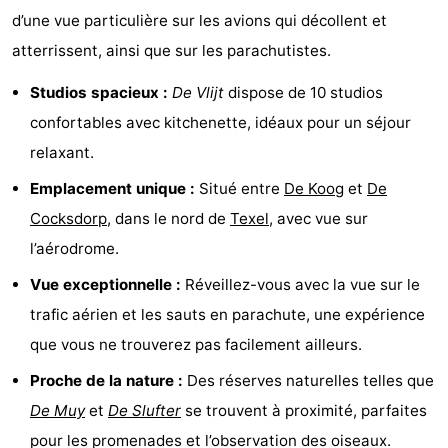
d’une vue particulière sur les avions qui décollent et
Holland
Land
-
atterrissent, ainsi que sur les parachutistes.
en
Strandhuys
-
Studios spacieux :
De Vlijt
dispose de 10 studios
Zeezicht
Strandplevier
Campings
confortables avec kitchenette, idéaux pour un séjour
relaxant.
Chambre
Emplacement unique :
Situé entre
De Koog
et
De
d'hôtes
Chaumières
Cocksdorp
, dans le nord de
Texel
, avec vue sur
l’aérodrome.
-
Vue exceptionnelle :
Réveillez-vous avec la vue sur le
't
-
trafic aérien et les sauts en parachute, une expérience
Eibernest
't
-
que vous ne trouverez pas facilement ailleurs.
Proche de la nature :
Des réserves naturelles telles que
Hoogelandt
Beach
-
De Muy
et
De Slufter
se trouvent à proximité, parfaites
Park
Buytenveldt
-
pour les promenades et l’observation des oiseaux.