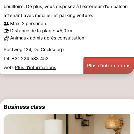
bouilloire. De plus, vous disposez à l'extérieur d'un balcon
Stationnement
Saut
attenant avec mobilier et parking voiture.
Max. 2 personen.
des
Adresses
Distance de la plage: ±5,0 km.
Animaux admis après consultation.
Wadden
Médicales
Région
Postweg 124, De Cocksdorp
Îles
tel. +31 224 583 452
de
-
Plus d'informations
web.
Plus d'informations
la
Schiermonnikoog
-
Frise
Ameland
-
Terschelling
-
Business class
Vlieland
Hollande-
Septentrionale
-