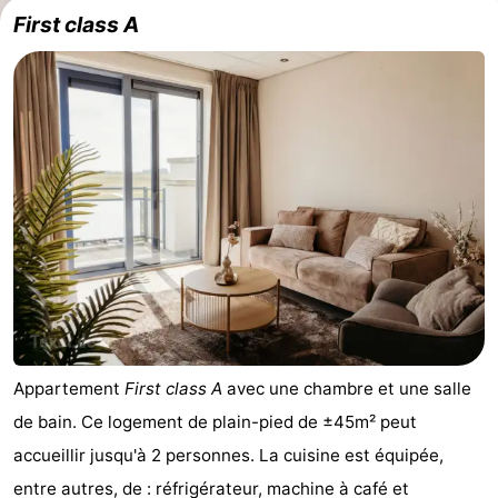
First class A
Peche
-
Sportive
Equitation
-
Promenade
Observation
sur
des
Boire
les
phoques
et
Événements
Wadden
manger
Pratiques
Forum
Appartement
First class A
avec une chambre et une salle
Route
de bain. Ce logement de plain-pied de ±45m² peut
-
accueillir jusqu'à 2 personnes. La cuisine est équipée,
entre autres, de : réfrigérateur, machine à café et
Ferry
-