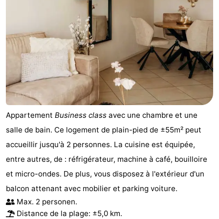
Nature
-
Schoorlse
Bergen
-
Duinen
aan
Bergen
-
Zee
Alkmaar
-
Egmond
-
Appartement
Business class
avec une chambre et une
aan
Noordhollands
-
salle de bain. Ce logement de plain-pied de ±55m² peut
accueillir jusqu'à 2 personnes. La cuisine est équipée,
Zee
duinreservaat
Wijk
-
entre autres, de : réfrigérateur, machine à café, bouilloire
aan
Nature
-
et micro-ondes. De plus, vous disposez à l'extérieur d'un
balcon attenant avec mobilier et parking voiture.
Zee
Zuid-
Amsterdam
-
Max. 2 personen.
Distance de la plage: ±5,0 km.
Kennermerland
Haarlem
-