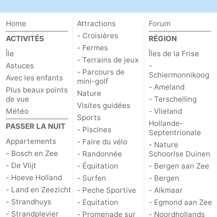
Home
Attractions
Forum
- Croisières
ACTIVITÉS
RÉGION
- Fermes
Île
Îles de la Frise
- Terrains de jeux
Astuces
-
- Parcours de
Schiermonnikoog
Avec les enfants
mini-golf
- Ameland
Plus beaux points
Nature
de vue
- Terschelling
Visites guidées
Météo
- Vlieland
Sports
Hollande-
PASSER LA NUIT
- Piscines
Septentrionale
Appartements
- Faire du vélo
- Nature
- Bosch en Zee
- Randonnée
Schoorlse Duinen
- De Vlijt
- Équitation
- Bergen aan Zee
- Hoeve Holland
- Surfen
- Bergen
- Land en Zeezicht
- Peche Sportive
- Alkmaar
- Strandhuys
- Equitation
- Egmond aan Zee
- Strandplevier
- Promenade sur
- Noordhollands