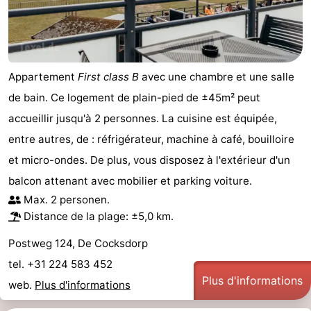
Terrains
-
de
Parcours
Nature
Appartement
First class B
avec une chambre et une salle
jeux
de
Visites
de bain. Ce logement de plain-pied de ±45m² peut
mini-
guidées
Sports
accueillir jusqu'à 2 personnes. La cuisine est équipée,
entre autres, de : réfrigérateur, machine à café, bouilloire
golf
-
et micro-ondes. De plus, vous disposez à l'extérieur d'un
Piscines
-
balcon attenant avec mobilier et parking voiture.
Max. 2 personen.
Faire
-
Distance de la plage: ±5,0 km.
du
Randonnée
-
Postweg 124, De Cocksdorp
tel. +31 224 583 452
vélo
Équitation
-
Plus d'informations
web.
Plus d'informations
Surfen
-