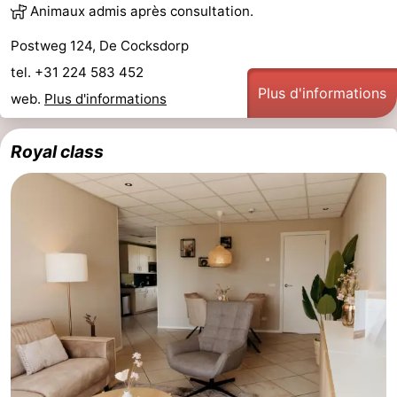
Animaux admis après consultation.
Zandvoort
Météo
Postweg 124, De Cocksdorp
tel. +31 224 583 452
Contact
Plus d'informations
web.
Plus d'informations
Royal class