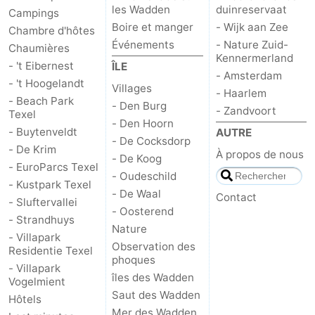
les Wadden
duinreservaat
Campings
Boire et manger
- Wijk aan Zee
Chambre d'hôtes
Événements
- Nature Zuid-
Chaumières
Kennermerland
- 't Eibernest
ÎLE
- Amsterdam
- 't Hoogelandt
Villages
- Haarlem
- Beach Park
- Den Burg
- Zandvoort
Texel
- Den Hoorn
- Buytenveldt
AUTRE
- De Cocksdorp
- De Krim
À propos de nous
- De Koog
- EuroParcs Texel
- Oudeschild
- Kustpark Texel
- De Waal
Contact
- Sluftervallei
- Oosterend
- Strandhuys
Nature
- Villapark
Observation des
Residentie Texel
phoques
- Villapark
îles des Wadden
Vogelmient
Saut des Wadden
Hôtels
Mer des Wadden