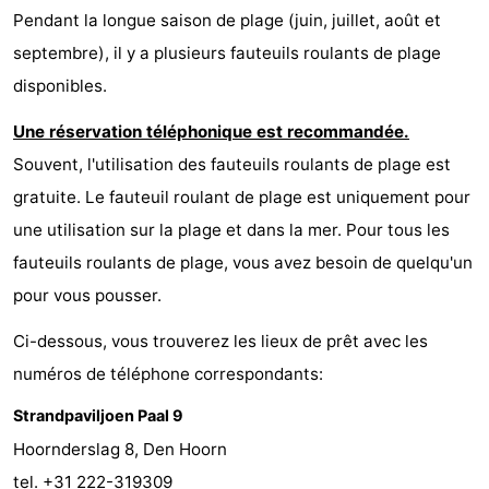
Pendant la longue saison de plage (juin, juillet, août et
Terrains
-
septembre), il y a plusieurs fauteuils roulants de plage
de
Parcours
Nature
disponibles.
Une réservation téléphonique est recommandée.
jeux
de
Visites
Souvent, l'utilisation des fauteuils roulants de plage est
mini-
guidées
Sports
gratuite. Le fauteuil roulant de plage est uniquement pour
une utilisation sur la plage et dans la mer. Pour tous les
golf
-
fauteuils roulants de plage, vous avez besoin de quelqu'un
Piscines
-
pour vous pousser.
Faire
-
Ci-dessous, vous trouverez les lieux de prêt avec les
numéros de téléphone correspondants:
du
Randonnée
-
Strandpaviljoen Paal 9
vélo
Équitation
-
Hoornderslag 8, Den Hoorn
Surfen
-
tel. +31 222-319309