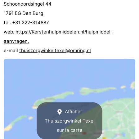
Schoonoordsingel 44
Nature
-
1791 EG Den Burg
tel. +31 222-314887
Schoorlse
Bergen
-
web.
https://Kerstenhulpmiddelen.nl/hulpmiddel-
Duinen
aan
Bergen
-
aanvragen.
e-mail
thuiszorgwinkeltexel@omring.nl
Zee
Alkmaar
-
Egmond
-
aan
Noordhollands
-
Zee
duinreservaat
Wijk
-
aan
Nature
-
Afficher
Thuiszorgwinkel Texel
Zee
Zuid-
Amsterdam
-
sur la carte
Kennermerland
Haarlem
-