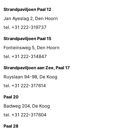
Strandpaviljoen Paal 12
Peche
-
Jan Ayeslag 2, Den Hoorn
Sportive
Equitation
-
tel. +31 222-319737
Promenade
Observation
Strandpaviljoen Paal 15
Fonteinsweg 5, Den Hoorn
sur
des
Boire
tel. +31 222-314847
les
phoques
et
Événements
Strandpaviljoen aan Zee, Paal 17
Wadden
manger
Pratiques
Ruyslaan 94-98, De Koog
tel. +31 222-317614
Forum
Paal 20
Route
Badweg 204, De Koog
tel. +31 222-317604
-
Paal 28
Ferry
-