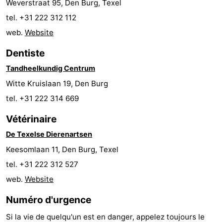
Weverstraat 95, Den Burg, Texel
Texel
De
-
tel. +31 222 312 112
web.
Website
Krim
EuroParcs
-
Dentiste
Texel
Kustpark
-
Tandheelkundig Centrum
Texel
Sluftervallei
-
Witte Kruislaan 19, Den Burg
tel. +31 222 314 669
Strandhuys
-
Vétérinaire
Villapark
-
De Texelse Dierenartsen
Residentie
Villapark
Hôtels
Keesomlaan 11, Den Burg, Texel
tel. +31 222 312 527
Texel
Vogelmient
Last
web.
Website
minutes
Plages
Numéro d'urgence
Voir
Si la vie de quelqu'un est en danger, appelez toujours le