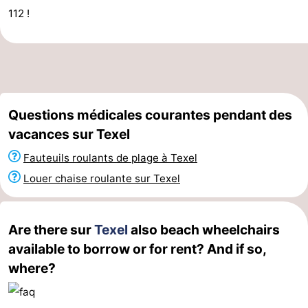
112 !
et
Lieux
faire
d'intérêt
-
Musées
-
Questions médicales courantes pendant des
Monuments
-
vacances sur Texel
Églises
-
Fauteuils roulants de plage à Texel
Moulins
-
Louer chaise roulante sur Texel
Points
Attractions
Are there sur
Texel
also beach wheelchairs
de
-
available to borrow or for rent? And if so,
where?
vue
Croisières
-
Fermes
-