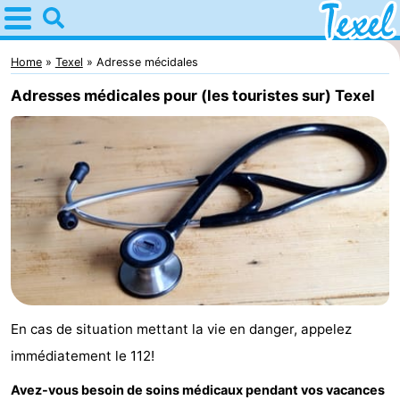
Home
Texel
Home
Texel
Adresse mécidales
Adresses médicales pour (les touristes sur) Texel
Astuces
Avec
les
Villages
enfants
-
Den
-
Burg
Den
-
En cas de situation mettant la vie en danger, appelez
Hoorn
De
-
immédiatement le 112!
Cocksdorp
De
-
Avez-vous besoin de soins médicaux pendant vos vacances