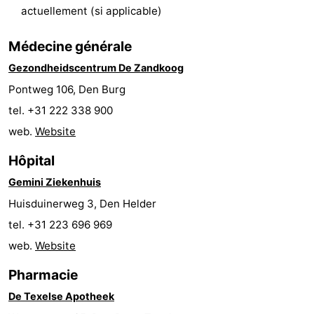
actuellement (si applicable)
Holland
Land
-
Médecine générale
en
Strandhuys
-
Gezondheidscentrum De Zandkoog
Zeezicht
Strandplevier
Campings
Pontweg 106, Den Burg
tel. +31 222 338 900
Chambre
web.
Website
d'hôtes
Chaumières
Hôpital
-
Gemini Ziekenhuis
Huisduinerweg 3, Den Helder
't
-
tel. +31 223 696 969
Eibernest
't
-
web.
Website
Hoogelandt
Beach
-
Pharmacie
De Texelse Apotheek
Park
Buytenveldt
-