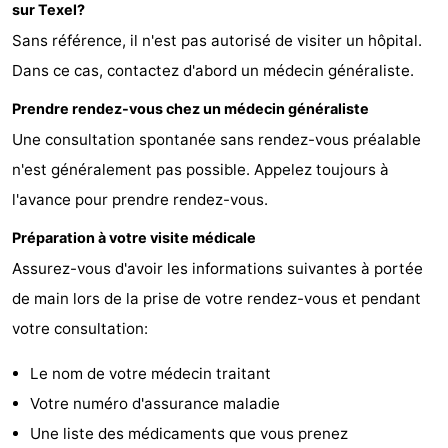
sur Texel?
Koog
Oudeschild
-
Sans référence, il n'est pas autorisé de visiter un hôpital.
De
-
Dans ce cas, contactez d'abord un médecin généraliste.
Prendre rendez-vous chez un médecin généraliste
Waal
Oosterend
Nature
Une consultation spontanée sans rendez-vous préalable
Plus
n'est généralement pas possible. Appelez toujours à
l'avance pour prendre rendez-vous.
beaux
Passer
Préparation à votre visite médicale
points
la
Appartements
Assurez-vous d'avoir les informations suivantes à portée
de
nuit
-
de main lors de la prise de votre rendez-vous et pendant
votre consultation:
vue
Bosch
-
Le nom de votre médecin traitant
en
De
-
Votre numéro d'assurance maladie
Zee
Vlijt
Hoeve
-
Une liste des médicaments que vous prenez