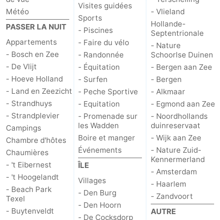
Visites guidées
Météo
- Vlieland
Sports
Hollande-
PASSER LA NUIT
- Piscines
Septentrionale
Appartements
- Faire du vélo
- Nature
- Bosch en Zee
- Randonnée
Schoorlse Duinen
- De Vlijt
- Équitation
- Bergen aan Zee
- Hoeve Holland
- Surfen
- Bergen
- Land en Zeezicht
- Peche Sportive
- Alkmaar
- Strandhuys
- Equitation
- Egmond aan Zee
- Strandplevier
- Promenade sur
- Noordhollands
les Wadden
duinreservaat
Campings
Boire et manger
- Wijk aan Zee
Chambre d'hôtes
Événements
- Nature Zuid-
Chaumières
Kennermerland
- 't Eibernest
ÎLE
- Amsterdam
- 't Hoogelandt
Villages
- Haarlem
- Beach Park
- Den Burg
- Zandvoort
Texel
- Den Hoorn
- Buytenveldt
AUTRE
- De Cocksdorp