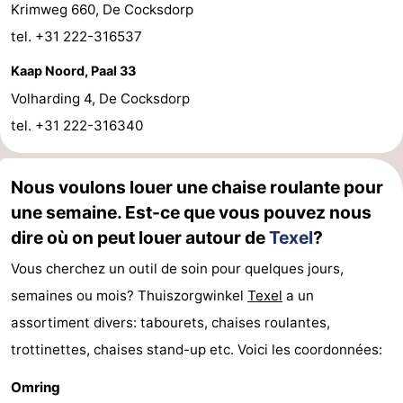
Krimweg 660, De Cocksdorp
Stationnement
Saut
tel. +31 222-316537
Kaap Noord, Paal 33
des
Adresses
Volharding 4, De Cocksdorp
Wadden
Médicales
Région
tel. +31 222-316340
Îles
Nous voulons louer une chaise roulante pour
de
-
une semaine. Est-ce que vous pouvez nous
dire où on peut louer autour de
Texel
?
la
Schiermonnikoog
-
Vous cherchez un outil de soin pour quelques jours,
Frise
Ameland
-
semaines ou mois? Thuiszorgwinkel
Texel
a un
Terschelling
-
assortiment divers: tabourets, chaises roulantes,
trottinettes, chaises stand-up etc. Voici les coordonnées:
Vlieland
Hollande-
Omring
Septentrionale
-