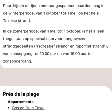
Paardrijden of rijden met aangespannen paarden mag in
Holland
Land
-
de winterperiode, van 1 oktober tot 1 mei, op het hele
en
Strandhuys
-
Texelse strand.
Zeezicht
Strandplevier
Campings
In de zomerperiode, van 1 mei tot 1 oktober, is het alleen
toegestaan op speciaal daarvoor aangewezen
Chambre
strandgedeelten ("recreatief strand" en "sportief strand"),
d'hôtes
Chaumières
van zonsopgang tot 10.00 uur en van 19.00 uur tot
zonsondergang.
-
't
-
Eibernest
't
-
Près de la plage
Hoogelandt
Beach
-
Appartements
Park
Buytenveldt
-
Bos en Duin Texel