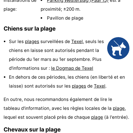
Installations de
Parking
Westerslag (Paal 15)
est à
Koog
Oudeschild
-
plage:
proximité; ±200 m.
Pavillon de plage
De
-
Chiens sur la plage
Waal
Oosterend
Nature
Sur les
plages
surveillées de
Texel
, seuls les
Plus
chiens en laisse sont autorisés pendant la
période du 1er mars au 1er septembre. Plus
beaux
Passer
d'informations sur :
le Dogmap de Texel
points
la
Appartements
En dehors de ces périodes, les chiens (en liberté et en
laisse) sont autorisés sur les
plages
de
Texel
.
de
nuit
-
En outre, nous recommandons également de lire le
vue
Bosch
-
tableau d'information, avec les règles locales de la
plage
,
en
De
-
lequel est souvent placé près de chaque
plage
(à l'entrée).
Zee
Vlijt
Hoeve
-
Chevaux sur la plage