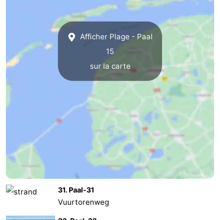
Peche
-
Afficher Plage - Paal
Sportive
Equitation
-
15
Promenade
Observation
sur la carte
sur
des
Boire
les
phoques
et
Événements
Wadden
manger
Pratiques
Forum
Route
31. Paal-31
-
Vuurtorenweg
Ferry
-