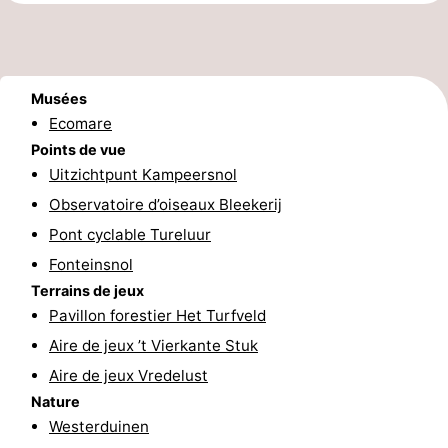
et
Lieux
faire
d'intérêt
-
Musées
Musées
-
Ecomare
Points de vue
Monuments
-
Uitzichtpunt Kampeersnol
Observatoire d’oiseaux Bleekerij
Églises
-
Pont cyclable Tureluur
Moulins
-
Fonteinsnol
Terrains de jeux
Points
Attractions
Pavillon forestier Het Turfveld
de
-
Aire de jeux ’t Vierkante Stuk
Aire de jeux Vredelust
vue
Croisières
-
Nature
Westerduinen
Fermes
-