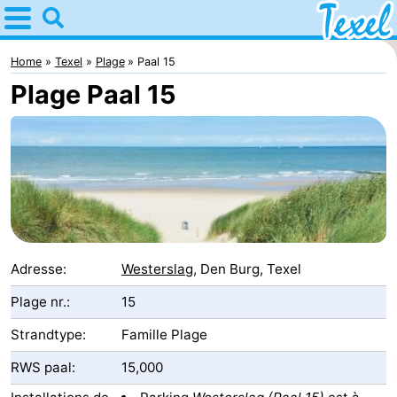
Home
Texel
Home
Texel
Plage
Paal 15
Plage Paal 15
Astuces
Avec
les
Villages
enfants
-
Den
-
Adresse:
Westerslag
, Den Burg, Texel
Burg
Den
-
Plage nr.:
15
Strandtype:
Famille Plage
Hoorn
De
-
RWS paal:
15,000
Cocksdorp
De
-