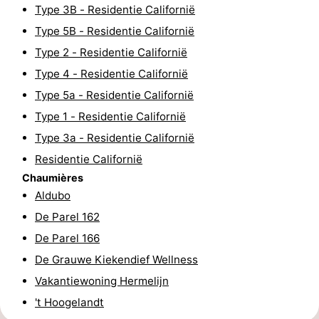
Type 3B - Residentie Californië
Texel
De
-
Type 5B - Residentie Californië
Krim
EuroParcs
-
Type 2 - Residentie Californië
Type 4 - Residentie Californië
Texel
Kustpark
-
Type 5a - Residentie Californië
Texel
Sluftervallei
-
Type 1 - Residentie Californië
Type 3a - Residentie Californië
Strandhuys
-
Residentie Californië
Chaumières
Villapark
-
Aldubo
Residentie
Villapark
Hôtels
De Parel 162
De Parel 166
Texel
Vogelmient
Last
De Grauwe Kiekendief Wellness
minutes
Plages
Vakantiewoning Hermelijn
't Hoogelandt
Voir