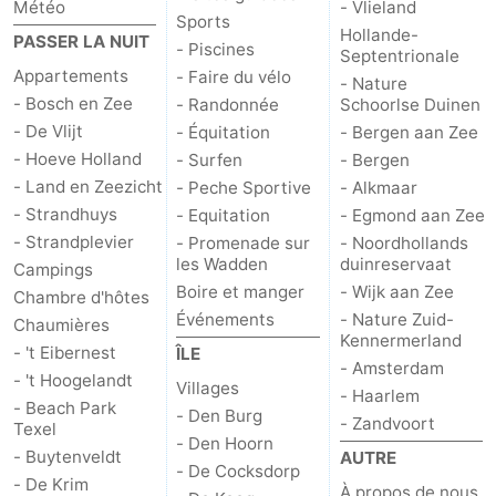
Météo
- Vlieland
Sports
Hollande-
PASSER LA NUIT
- Piscines
Septentrionale
Appartements
- Faire du vélo
- Nature
- Bosch en Zee
- Randonnée
Schoorlse Duinen
- De Vlijt
- Équitation
- Bergen aan Zee
- Hoeve Holland
- Surfen
- Bergen
- Land en Zeezicht
- Peche Sportive
- Alkmaar
- Strandhuys
- Equitation
- Egmond aan Zee
- Strandplevier
- Promenade sur
- Noordhollands
les Wadden
duinreservaat
Campings
Boire et manger
- Wijk aan Zee
Chambre d'hôtes
Événements
- Nature Zuid-
Chaumières
Kennermerland
- 't Eibernest
ÎLE
- Amsterdam
- 't Hoogelandt
Villages
- Haarlem
- Beach Park
- Den Burg
- Zandvoort
Texel
- Den Hoorn
- Buytenveldt
AUTRE
- De Cocksdorp
- De Krim
À propos de nous