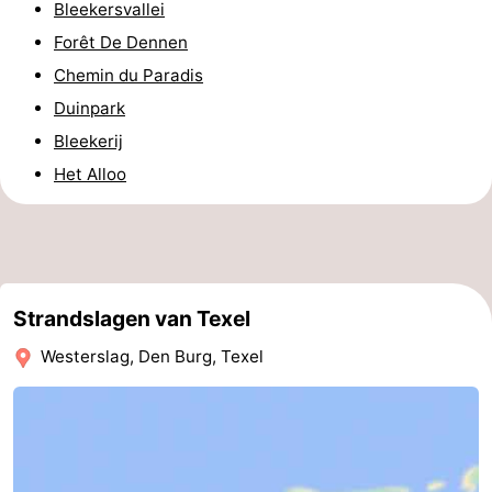
Bleekersvallei
Terrains
-
Forêt De Dennen
Chemin du Paradis
de
Parcours
Nature
Duinpark
jeux
de
Visites
Bleekerij
Het Alloo
mini-
guidées
Sports
golf
-
Piscines
-
Strandslagen van Texel
Faire
-
Westerslag, Den Burg, Texel
du
Randonnée
-
vélo
Équitation
-
Surfen
-