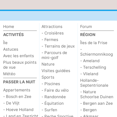
Texel
De
-
Krim
EuroParcs
-
Home
Attractions
Forum
Texel
Kustpark
-
- Croisières
ACTIVITÉS
RÉGION
- Fermes
Île
Texel
Sluftervallei
-
Îles de la Frise
- Terrains de jeux
Astuces
-
- Parcours de
Schiermonnikoog
Strandhuys
-
Avec les enfants
mini-golf
- Ameland
Plus beaux points
Nature
Villapark
-
de vue
- Terschelling
Visites guidées
Météo
- Vlieland
Sports
Residentie
Villapark
Hôtels
Hollande-
PASSER LA NUIT
- Piscines
Septentrionale
Texel
Vogelmient
Last
Appartements
- Faire du vélo
- Nature
- Bosch en Zee
- Randonnée
Schoorlse Duinen
minutes
Plages
- De Vlijt
- Équitation
- Bergen aan Zee
- Hoeve Holland
- Surfen
- Bergen
Voir
- Land en Zeezicht
- Peche Sportive
- Alkmaar