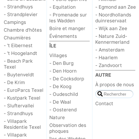
- Strandhuys
- Equitation
- Egmond aan Zee
et
Lieux
- Strandplevier
- Promenade sur
- Noordhollands
les Wadden
duinreservaat
Campings
faire
d'intérêt
-
Boire et manger
- Wijk aan Zee
Chambre d'hôtes
Événements
- Nature Zuid-
Musées
-
Chaumières
Kennermerland
- 't Eibernest
ÎLE
- Amsterdam
Monuments
-
- 't Hoogelandt
Villages
- Haarlem
- Beach Park
- Den Burg
Églises
-
- Zandvoort
Texel
- Den Hoorn
- Buytenveldt
AUTRE
- De Cocksdorp
Moulins
-
- De Krim
À propos de nous
- De Koog
- EuroParcs Texel
Points
Attractions
- Oudeschild
- Kustpark Texel
- De Waal
Contact
- Sluftervallei
de
-
- Oosterend
- Strandhuys
Nature
- Villapark
vue
Croisières
-
Observation des
Residentie Texel
phoques
- Villapark
Fermes
-
îles des Wadden