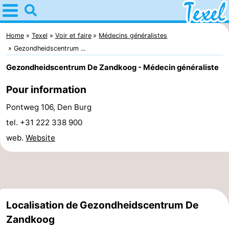
Home
Texel
Home
Texel
Voir et faire
Médecins généralistes
Gezondheidscentrum ...
Astuces
Gezondheidscentrum De Zandkoog - Médecin généraliste
Avec
Pour information
les
Villages
Pontweg 106, Den Burg
tel. +31 222 338 900
enfants
-
web.
Website
Den
-
Burg
Den
-
Hoorn
De
-
Localisation de Gezondheidscentrum De
Zandkoog
Cocksdorp
De
-