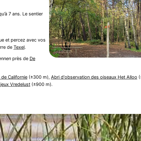
u’à 7 ans. Le sentier
ue et percez avec vos
erre de
Texel
.
ennen
près de
De
 de Californie
(±300 m),
Abri d'observation des oiseaux Het Alloo
(
 jeux Vredelust
(±900 m).