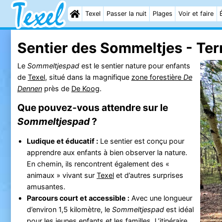
Texel
Passer la nuit
Plages
Voir et faire
Sentier des Sommeltjes - Ter
Le
Sommeltjespad
est le sentier nature pour enfants
de
Texel
, situé dans la magnifique
zone forestière
De
Dennen
près de
De Koog
.
Que pouvez-vous attendre sur le
Sommeltjespad
?
Ludique et éducatif :
Le sentier est conçu pour
apprendre aux enfants à bien observer la nature.
En chemin, ils rencontrent également des «
animaux » vivant sur
Texel
et d’autres surprises
amusantes.
Parcours court et accessible :
Avec une longueur
d’environ 1,5 kilomètre, le
Sommeltjespad
est idéal
pour les jeunes enfants et les familles. L’itinéraire