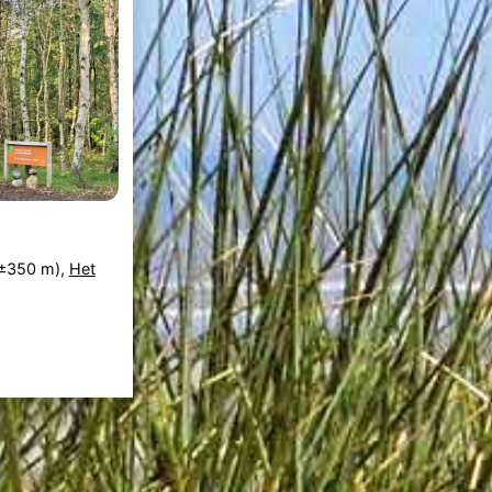
±350 m),
Het