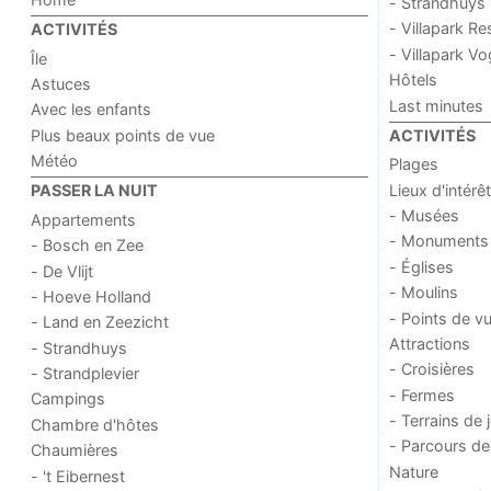
- Strandhuys
- Villapark Re
ACTIVITÉS
- Villapark V
Île
Hôtels
Astuces
Last minutes
Avec les enfants
Plus beaux points de vue
ACTIVITÉS
Météo
Plages
Lieux d'intérêt
PASSER LA NUIT
- Musées
Appartements
- Monuments
- Bosch en Zee
- Églises
- De Vlijt
- Moulins
- Hoeve Holland
- Points de v
- Land en Zeezicht
Attractions
- Strandhuys
- Croisières
- Strandplevier
- Fermes
Campings
- Terrains de 
Chambre d'hôtes
- Parcours de
Chaumières
Nature
- 't Eibernest