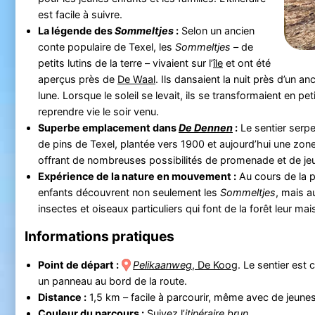
est facile à suivre.
La légende des
Sommeltjes
:
Selon un ancien
conte populaire de Texel, les
Sommeltjes
– de
petits lutins de la terre – vivaient sur l’
île
et ont été
aperçus près de
De Waal
. Ils dansaient la nuit près d’un an
lune. Lorsque le soleil se levait, ils se transformaient en pe
reprendre vie le soir venu.
Superbe emplacement dans
De Dennen
:
Le sentier serpe
de pins de Texel, plantée vers 1900 et aujourd’hui une zone 
offrant de nombreuses possibilités de promenade et de je
Expérience de la nature en mouvement :
Au cours de la 
enfants découvrent non seulement les
Sommeltjes
, mais a
insectes et oiseaux particuliers qui font de la forêt leur mai
Informations pratiques
Point de départ :
Pelikaanweg
, De Koog
. Le sentier est 
un panneau au bord de la route.
Distance :
1,5 km – facile à parcourir, même avec de jeunes
Couleur du parcours :
Suivez l’
itinéraire brun
.