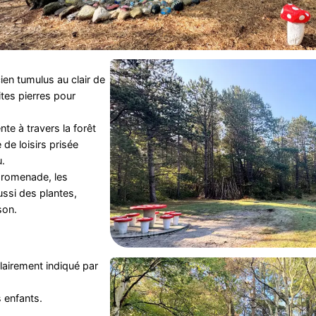
cien tumulus au clair de
tites pierres pour
nte à travers la forêt
de loisirs prisée
u.
promenade, les
ussi des plantes,
son.
clairement indiqué par
 enfants.