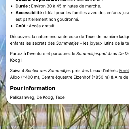
Durée :
Environ 30 à 45 minutes de
marche
.
Accessibilité :
Idéal pour les familles avec des enfants jusq
est partiellement non goudronné.
Coût :
Accès gratuit.
Découvrez la nature enchanteresse de Texel de manière ludiq
enfants les secrets des
Sommeltjes
– les joyeux lutins de la t
Partez à l’aventure et parcourez le
Sommeltjespad
dans
De D
Koog
!
Suivant
Sentier des Sommeltjes
près des Lieux d'intérêt:
Forêt
Alloo
(±400 m),
Centre équestre Elzenhof
(±850 m) &
Aire de
Pour information
Pelikaanweg, De Koog, Texel