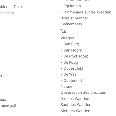
- Equitation
sidentie Texel
- Promenade sur les Wadden
ogelmient
Boire et manger
Événements
ÎLE
Villages
- Den Burg
- Den Hoorn
- De Cocksdorp
- De Koog
- Oudeschild
- De Waal
ue
- Oosterend
Nature
Observation des phoques
îles des Wadden
jeux
Saut des Wadden
 mini-golf
Mer des Wadden