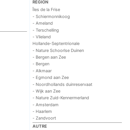
RÉGION
Îles de la Frise
- Schiermonnikoog
- Ameland
- Terschelling
- Vlieland
Hollande-Septentrionale
- Nature Schoorlse Duinen
- Bergen aan Zee
- Bergen
- Alkmaar
- Egmond aan Zee
- Noordhollands duinreservaat
- Wijk aan Zee
- Nature Zuid-Kennermerland
- Amsterdam
- Haarlem
- Zandvoort
AUTRE