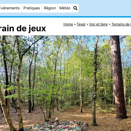
Événements
Pratiques
Région
Météo
Home
Texel
Voir et faire
Terrains de 
rain de jeux