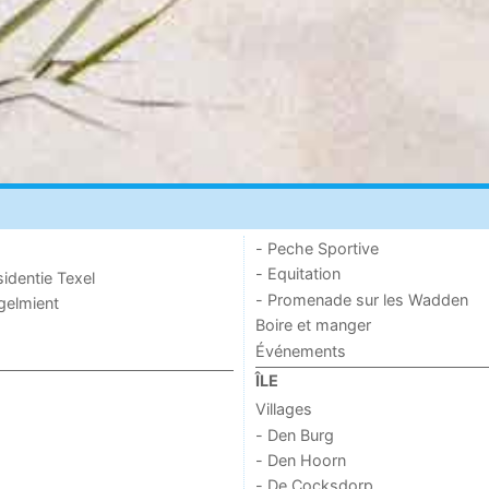
- Peche Sportive
- Equitation
sidentie Texel
- Promenade sur les Wadden
ogelmient
Boire et manger
Événements
ÎLE
Villages
- Den Burg
- Den Hoorn
- De Cocksdorp