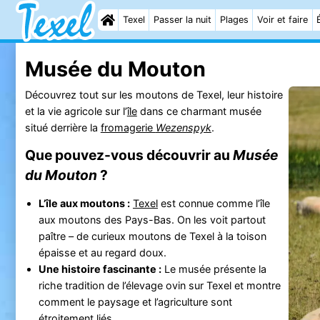
Texel
Passer la nuit
Plages
Voir et faire
Musée du Mouton
Découvrez tout sur les moutons de Texel, leur histoire
et la vie agricole sur l’
île
dans ce charmant musée
situé derrière la
fromagerie
Wezenspyk
.
Que pouvez-vous découvrir au
Musée
du Mouton
?
L’île aux moutons :
Texel
est connue comme l’île
aux moutons des Pays-Bas. On les voit partout
paître – de curieux moutons de Texel à la toison
épaisse et au regard doux.
Une histoire fascinante :
Le musée présente la
riche tradition de l’élevage ovin sur Texel et montre
comment le paysage et l’agriculture sont
étroitement liés.