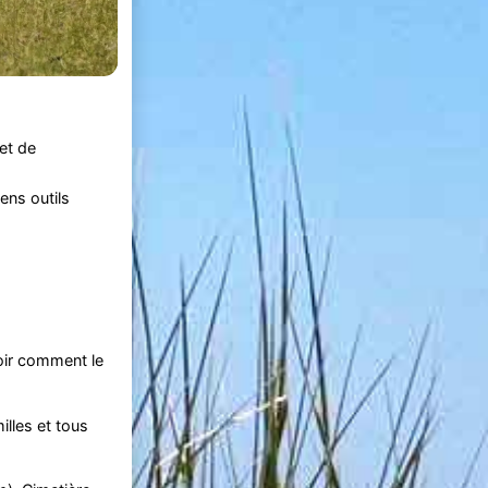
et de
ens outils
oir comment le
illes et tous