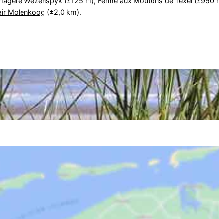
omagère Wezenspyk
(±125 m),
Ferme aux Moutons de Texel
(±950 
 air Molenkoog
(±2,0 km).