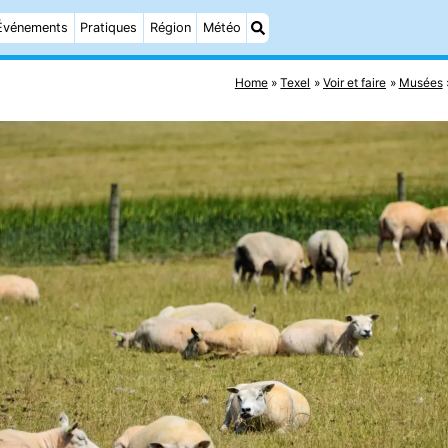
Événements
Pratiques
Région
Météo
Home
Texel
Voir et faire
Musées