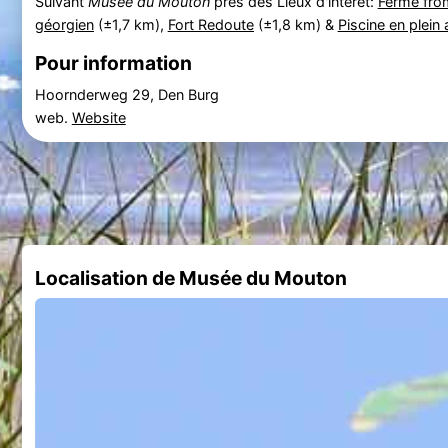
Suivant
Musée du Mouton
près des Lieux d'intérêt:
Ferme fr
géorgien
(±1,7 km),
Fort Redoute
(±1,8 km) &
Piscine en plein
Pour information
Hoornderweg 29, Den Burg
web.
Website
Localisation de Musée du Mouton