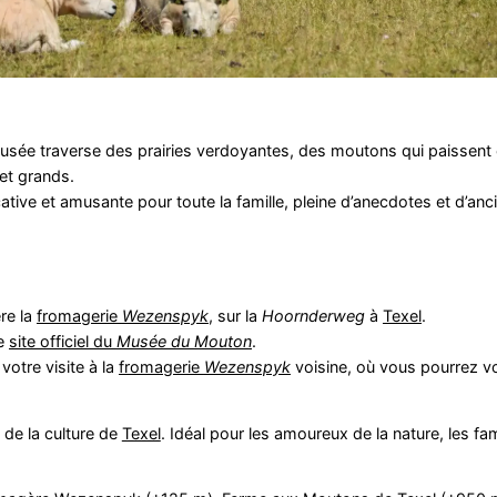
usée traverse des prairies verdoyantes, des moutons qui paissent 
et grands.
ive et amusante pour toute la famille, pleine d’anecdotes et d’anci
ère la
fromagerie
Wezenspyk
, sur la
Hoornderweg
à
Texel
.
le
site officiel du
Musée du Mouton
.
otre visite à la
fromagerie
Wezenspyk
voisine, où vous pourrez v
t de la culture de
Texel
. Idéal pour les amoureux de la nature, les fam