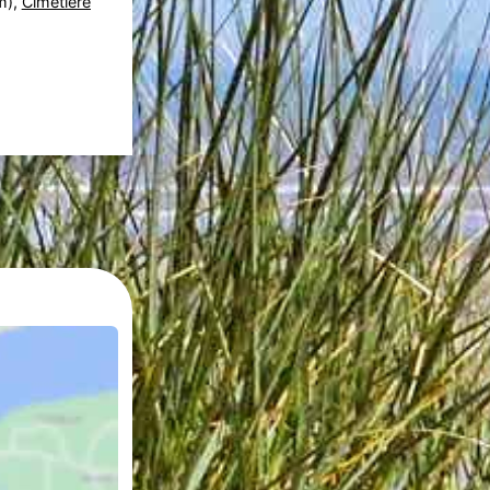
m),
Cimetière