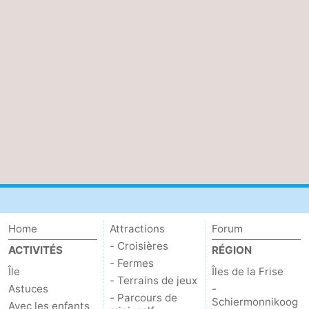
Peche
-
Sportive
Equitation
-
Promenade
Observation
sur
des
Boire
les
phoques
et
Événements
Wadden
manger
Pratiques
Forum
Home
Attractions
Forum
Route
- Croisières
ACTIVITÉS
RÉGION
- Fermes
Île
Îles de la Frise
-
- Terrains de jeux
Astuces
-
- Parcours de
Schiermonnikoog
Ferry
-
Avec les enfants