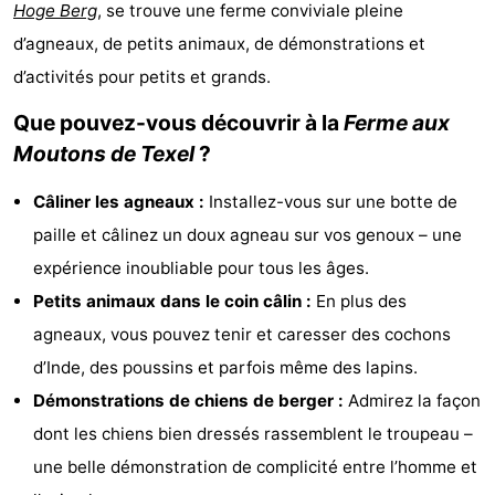
Hoge Berg
, se trouve une ferme conviviale pleine
Koog
Oudeschild
-
d’agneaux, de petits animaux, de démonstrations et
d’activités pour petits et grands.
De
-
Que pouvez-vous découvrir à la
Ferme aux
Waal
Oosterend
Nature
Moutons de Texel
?
Plus
Câliner les agneaux :
Installez-vous sur une botte de
beaux
Passer
paille et câlinez un doux agneau sur vos genoux – une
expérience inoubliable pour tous les âges.
points
la
Appartements
Petits animaux dans le coin câlin :
En plus des
de
nuit
-
agneaux, vous pouvez tenir et caresser des cochons
d’Inde, des poussins et parfois même des lapins.
vue
Bosch
-
Démonstrations de chiens de berger :
Admirez la façon
en
De
-
dont les chiens bien dressés rassemblent le troupeau –
une belle démonstration de complicité entre l’homme et
Zee
Vlijt
Hoeve
-