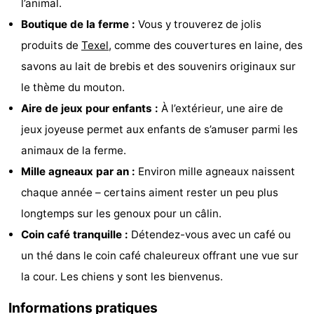
l’animal.
Holland
Land
-
Boutique de la ferme :
Vous y trouverez de jolis
produits de
Texel
, comme des couvertures en laine, des
en
Strandhuys
-
savons au lait de brebis et des souvenirs originaux sur
Zeezicht
Strandplevier
Campings
le thème du mouton.
Aire de jeux pour enfants :
À l’extérieur, une aire de
Chambre
jeux joyeuse permet aux enfants de s’amuser parmi les
d'hôtes
Chaumières
animaux de la ferme.
Mille agneaux par an :
Environ mille agneaux naissent
-
chaque année – certains aiment rester un peu plus
't
-
longtemps sur les genoux pour un câlin.
Coin café tranquille :
Détendez-vous avec un café ou
Eibernest
't
-
un thé dans le coin café chaleureux offrant une vue sur
Hoogelandt
Beach
-
la cour. Les chiens y sont les bienvenus.
Park
Buytenveldt
-
Informations pratiques