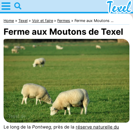
Home
Texel
Home
Texel
Voir et faire
Fermes
Ferme aux Moutons ...
Ferme aux Moutons de Texel
Astuces
Avec
les
Villages
enfants
-
Den
-
Burg
Den
-
Hoorn
De
-
Le long de la
Pontweg
, près de la
réserve naturelle du
Cocksdorp
De
-