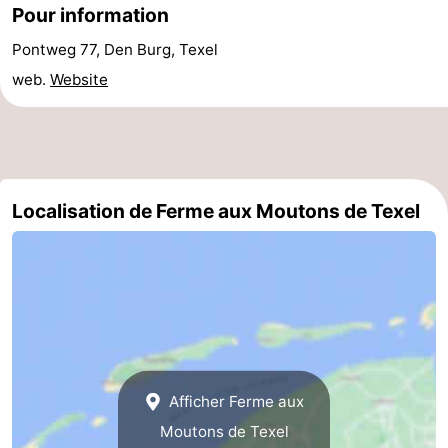
Pour information
et
Lieux
Pontweg 77, Den Burg, Texel
faire
d'intérêt
-
web.
Website
Musées
-
Monuments
-
Localisation de Ferme aux Moutons de Texel
Églises
-
Moulins
-
Points
Attractions
de
-
vue
Croisières
-
Afficher Ferme aux
Moutons de Texel
Fermes
-