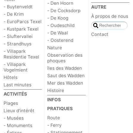
- Den Hoorn
- Buytenveldt
AUTRE
- De Cocksdorp
Nature
-
- De Krim
À propos de nous
- De Koog
- EuroParcs Texel
Schoorlse
Bergen
-
- Oudeschild
- Kustpark Texel
- De Waal
Contact
- Sluftervallei
Duinen
aan
Bergen
-
- Oosterend
- Strandhuys
Nature
- Villapark
Zee
Alkmaar
-
Observation des
Residentie Texel
phoques
- Villapark
Egmond
-
îles des Wadden
Vogelmient
Saut des Wadden
Hôtels
aan
Noordhollands
-
Mer des Wadden
Last minutes
Histoire
Zee
duinreservaat
Wijk
-
ACTIVITÉS
INFOS
Plages
aan
Nature
-
PRATIQUES
Lieux d'intérêt
Route
- Musées
Zee
Zuid-
Amsterdam
-
- Ferry
- Monuments
Kennermerland
Haarlem
-
- Stationnement
- Églises