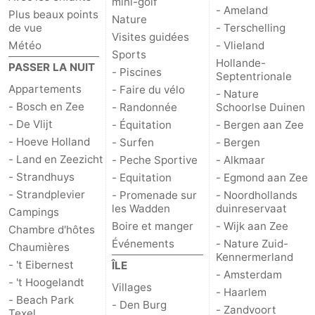
mini-golf
- Ameland
Plus beaux points
Nature
Stationnement
Saut
de vue
- Terschelling
Visites guidées
Météo
- Vlieland
Sports
des
Adresses
Hollande-
PASSER LA NUIT
- Piscines
Septentrionale
Wadden
Médicales
Région
Appartements
- Faire du vélo
- Nature
- Bosch en Zee
- Randonnée
Schoorlse Duinen
Îles
- De Vlijt
- Équitation
- Bergen aan Zee
- Hoeve Holland
- Surfen
- Bergen
de
-
- Land en Zeezicht
- Peche Sportive
- Alkmaar
- Strandhuys
- Equitation
- Egmond aan Zee
la
Schiermonnikoog
-
- Strandplevier
- Promenade sur
- Noordhollands
les Wadden
duinreservaat
Campings
Frise
Ameland
-
Boire et manger
- Wijk aan Zee
Chambre d'hôtes
Événements
- Nature Zuid-
Terschelling
-
Chaumières
Kennermerland
- 't Eibernest
ÎLE
- Amsterdam
Vlieland
Hollande-
- 't Hoogelandt
Villages
- Haarlem
- Beach Park
- Den Burg
- Zandvoort
Septentrionale
-
Texel