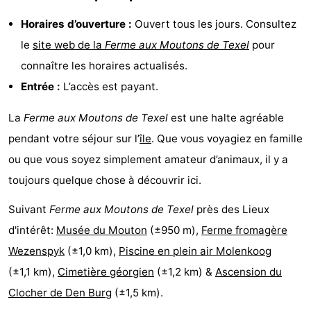
Texel
De
-
Horaires d’ouverture :
Ouvert tous les jours. Consultez
le
site web de la
Ferme aux Moutons de Texel
pour
Krim
EuroParcs
-
connaître les horaires actualisés.
Texel
Kustpark
-
Entrée :
L’accès est payant.
Texel
Sluftervallei
-
La
Ferme aux Moutons de Texel
est une halte agréable
pendant votre séjour sur l’
île
. Que vous voyagiez en famille
Strandhuys
-
ou que vous soyez simplement amateur d’animaux, il y a
Villapark
-
toujours quelque chose à découvrir ici.
Residentie
Villapark
Hôtels
Suivant
Ferme aux Moutons de Texel
près des Lieux
d'intérêt:
Musée du Mouton
(±950 m),
Ferme fromagère
Texel
Vogelmient
Last
Wezenspyk
(±1,0 km),
Piscine en plein air Molenkoog
minutes
Plages
(±1,1 km),
Cimetière géorgien
(±1,2 km) &
Ascension du
Clocher de Den Burg
(±1,5 km).
Voir