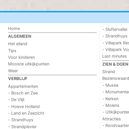
Home
- Sluftervallei
- Strandhuys
ALGEMEEN
- Villapark Re
Het eiland
- Villapark V
Tips
Last minutes
Voor kinderen
Mooiste uitkijkpunten
ZIEN & DOEN
Weer
Strand
Bezienswaar
VERBLIJF
- Musea
Appartementen
- Monumente
- Bosch en Zee
- Kerken
- De Vlijt
- Molens
- Hoeve Holland
- Uitkijkpunte
- Land en Zeezicht
Attracties
- Strandhuys
- Rondvaarte
- Strandplevier