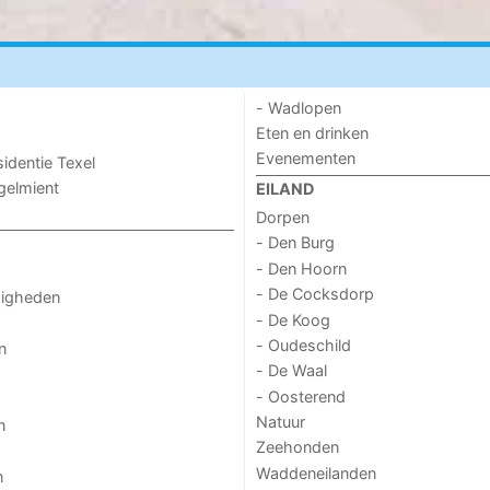
- Wadlopen
Eten en drinken
Evenementen
sidentie Texel
ogelmient
EILAND
Dorpen
- Den Burg
- Den Hoorn
- De Cocksdorp
digheden
- De Koog
- Oudeschild
n
- De Waal
- Oosterend
Natuur
n
Zeehonden
Waddeneilanden
n