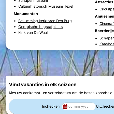
Schapenmuseum
Attracties
Cultuurhistorisch Museum Texel
Circuitp
Monumenten
Amuseme
Beklimming kerktoren Den Burg
Cinema 
Georgische begraafplaats
Boerderij
Kerk van De Waal
Schapenb
Kaasboe
Vind vakanties in elk seizoen
Kies uw aankomst- en vertrekdatum om de beschikbaarheid e
Inchecken
Uitcheck