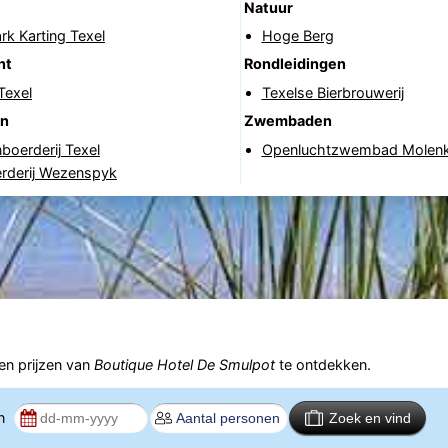
Natuur
ark Karting Texel
Hoge Berg
nt
Rondleidingen
Texel
Texelse Bierbrouwerij
en
Zwembaden
oerderij Texel
Openluchtzwembad Molen
rderij Wezenspyk
n prijzen van
Boutique Hotel De Smulpot
te ontdekken.
en
Zoek en vind