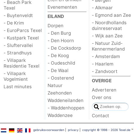
- Bergen
- Beach Park
Evenementen
- Alkmaar
Texel
Nieuws
- Egmond aan Zee
- Buytenveldt
EILAND
- Noordhollands
- De Krim
Medische
Dorpen
duinreservaat
- EuroParcs Texel
- Den Burg
- Wijk aan Zee
adressen
Regio
- Kustpark Texel
- Den Hoorn
- Natuur Zuid-
- Sluftervallei
- De Cocksdorp
Kennermerland
Waddeneilanden
- Strandhuys
- De Koog
- Amsterdam
- Villapark
- Oudeschild
- Haarlem
-
Residentie Texel
- De Waal
- Zandvoort
- Villapark
- Oosterend
Schiermonnikoog
-
Vogelmient
OVERIGE
Natuur
Last minutes
Adverteren
Ameland
-
Zeehonden
Over ons
Waddeneilanden
Terschelling
-
- Waddenhoppen
Waddenzee
Contact
Vlieland
Noord-
gebruiksvoorwaarden
|
privacy
|
copyright © 1998 - 2026 Texel.de
™
Holland
-