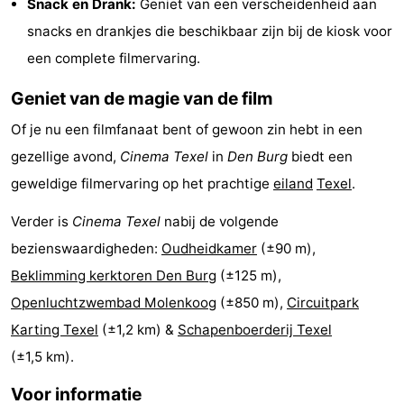
Snack en Drank:
Geniet van een verscheidenheid aan
Holland
Land
-
snacks en drankjes die beschikbaar zijn bij de kiosk voor
een complete filmervaring.
en
Strandhuys
-
Geniet van de magie van de film
Zeezicht
Strandplevier
Bed
Of je nu een filmfanaat bent of gewoon zin hebt in een
(&
Campings
gezellige avond,
Cinema Texel
in
Den Burg
biedt een
geweldige filmervaring op het prachtige
eiland
Texel
.
breakfasts)
Hotels
Verder is
Cinema Texel
nabij de volgende
Vakantiehuizen
bezienswaardigheden:
Oudheidkamer
(±90 m),
-
Beklimming kerktoren Den Burg
(±125 m),
Openluchtzwembad Molenkoog
(±850 m),
Circuitpark
't
-
Karting Texel
(±1,2 km) &
Schapenboerderij Texel
Eibernest
't
-
(±1,5 km).
Hoogelandt
Beach
-
Voor informatie