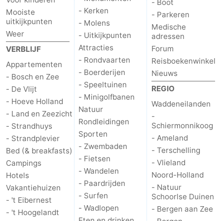
- Boot
- Kerken
Mooiste
- Parkeren
Wadlopen
Zeehonden
uitkijkpunten
- Molens
Medische
Weer
- Uitkijkpunten
adressen
Eten
Attracties
Forum
VERBLIJF
- Rondvaarten
Reisboekenwinkel
en
Evenementen
Appartementen
- Boerderijen
Nieuws
- Bosch en Zee
drinken
Praktisch
- Speeltuinen
REGIO
- De Vlijt
- Minigolfbanen
- Hoeve Holland
Waddeneilanden
Forum
Natuur
- Land en Zeezicht
-
Rondleidingen
Schiermonnikoog
- Strandhuys
Route
Sporten
- Ameland
- Strandplevier
- Zwembaden
-
- Terschelling
Bed (& breakfasts)
- Fietsen
- Vlieland
Campings
- Wandelen
Boot
Waddenhoppen
Noord-Holland
Hotels
- Paardrijden
- Natuur
Vakantiehuizen
-
- Surfen
Schoorlse Duinen
- 't Eibernest
- Wadlopen
- Bergen aan Zee
- 't Hoogelandt
Parkeren
Reisboekenwinkel
Eten en drinken