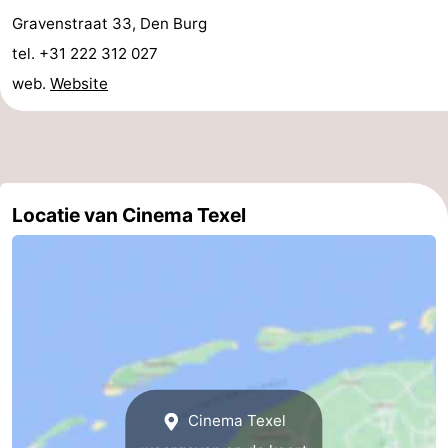
Gravenstraat 33, Den Burg
Park
Buytenveldt
-
tel. +31 222 312 027
Texel
De
-
web.
Website
Krim
EuroParcs
-
Texel
Kustpark
-
Texel
Sluftervallei
-
Locatie van Cinema Texel
Strandhuys
-
Villapark
-
Residentie
Villapark
Last
Texel
Vogelmient
minutes
Strand
Cinema Texel
Zien