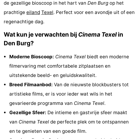
de gezellige bioscoop in het hart van
Den Burg
op het
Koog
Oudeschild
-
prachtige
eiland
Texel
. Perfect voor een avondje uit of een
De
-
regenachtige dag.
Wat kun je verwachten bij
Cinema Texel
in
Waal
Oosterend
Natuur
Den Burg?
Mooiste
Moderne Bioscoop:
Cinema Texel
biedt een moderne
uitkijkpunten
Overnachten
filmervaring met comfortabele zitplaatsen en
uitstekende beeld- en geluidskwaliteit.
Appartementen
Breed Filmaanbod:
Van de nieuwste blockbusters tot
-
artistieke films, er is voor ieder wat wils in het
gevarieerde programma van
Cinema Texel
.
Bosch
-
Gezellige Sfeer:
De intieme en gastvrije sfeer maakt
en
De
-
van
Cinema Texel
de perfecte plek om te ontspannen
en te genieten van een goede film.
Zee
Vlijt
Hoeve
-