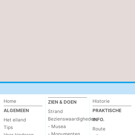
Speeltuinen
-
Minigolfbanen
Natuur
Rondleidingen
Sporten
-
Zwembaden
-
Fietsen
-
Home
Historie
ZIEN & DOEN
Wandelen
-
ALGEMEEN
PRAKTISCHE
Strand
Paardrijden
-
Bezienswaardigheden
INFO.
Het eiland
- Musea
Tips
Route
Surfen
-
- Monumenten
Voor kinderen