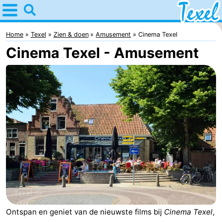
Home
Texel
Home
Texel
Zien & doen
Amusement
Cinema Texel
Cinema Texel - Amusement
Tips
Voor
kinderen
Dorpen
-
Den
-
Burg
Den
-
Hoorn
De
-
Cocksdorp
De
-
Ontspan en geniet van de nieuwste films bij
Cinema Texel
,