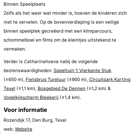
Binnen Speelplaats
Holland
Land
-
Zelfs als het weer wat minder is, hoeven de kinderen zich
en
Strandhuys
-
niet te vervelen. Op de bovenverdieping is een veilige
binnen speelplek gecreëerd met een klimparcours,
Zeezicht
Strandplevier
Bed
schommelboei en films om de kleintjes uitstekend te
(&
Campings
vermaken.
Verder is
Catharinahoeve
nabij de volgende
breakfasts)
Hotels
bezienswaardigheden:
Speeltuin ’t Vierkante Stuk
Vakantiehuizen
(±650 m),
Fietsbrug Tureluur
(±900 m),
Circuitpark Karting
Texel
(±1,1 km),
Bosgebied De Dennen
(±1,2 km) &
-
Vogelkijkscherm Bleekerij
(±1,4 km).
't
-
Voor informatie
Eibernest
't
-
Rozendijk 17, Den Burg, Texel
Hoogelandt
Beach
-
web.
Website