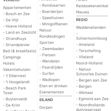
- Rondvaarten
Reisboekenwinkel
Appartementen
Wadlopen
Zeehonden
- Boerderijen
Nieuws
- Bosch en Zee
- Speeltuinen
Eten
REGIO
- De Vlijt
- Minigolfbanen
- Hoeve Holland
Waddeneilanden
Natuur
en
Evenementen
- Land en Zeezicht
-
Rondleidingen
Schiermonnikoog
- Strandhuys
drinken
Praktisch
Sporten
- Ameland
- Strandplevier
- Zwembaden
- Terschelling
Bed (& breakfasts)
Forum
- Fietsen
- Vlieland
Campings
- Wandelen
Noord-Holland
Hotels
Route
- Paardrijden
- Natuur
Vakantiehuizen
- Surfen
Schoorlse Duinen
-
- 't Eibernest
- Wadlopen
- Bergen aan Zee
- 't Hoogelandt
Eten en drinken
- Bergen
Boot
Waddenhoppen
- Beach Park
Evenementen
- Alkmaar
Texel
-
- Egmond aan Zee
- Buytenveldt
EILAND
- Noordhollands
- De Krim
Dorpen
Parkeren
Reisboekenwinkel
duinreservaat