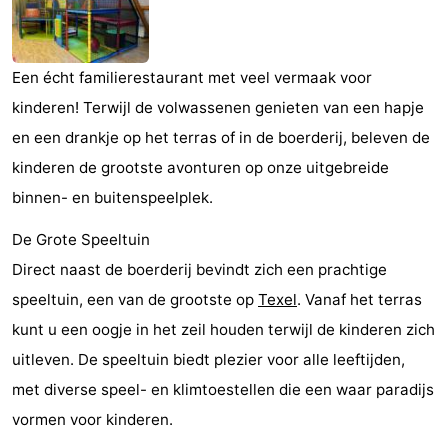
Koog
Oudeschild
-
De
-
Een écht familierestaurant met veel vermaak voor
kinderen! Terwijl de volwassenen genieten van een hapje
Waal
Oosterend
Natuur
en een drankje op het terras of in de boerderij, beleven de
Mooiste
kinderen de grootste avonturen op onze uitgebreide
binnen- en buitenspeelplek.
uitkijkpunten
Overnachten
De Grote Speeltuin
Appartementen
Direct naast de boerderij bevindt zich een prachtige
-
speeltuin, een van de grootste op
Texel
. Vanaf het terras
kunt u een oogje in het zeil houden terwijl de kinderen zich
Bosch
-
uitleven. De speeltuin biedt plezier voor alle leeftijden,
en
De
-
met diverse speel- en klimtoestellen die een waar paradijs
vormen voor kinderen.
Zee
Vlijt
Hoeve
-