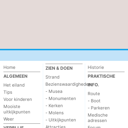
Speeltuinen
-
Minigolfbanen
Natuur
Rondleidingen
Sporten
-
Home
Historie
ZIEN & DOEN
Zwembaden
-
ALGEMEEN
PRAKTISCHE
Strand
Bezienswaardigheden
INFO.
Het eiland
Fietsen
-
- Musea
Tips
Route
- Monumenten
Wandelen
-
Voor kinderen
- Boot
- Kerken
Mooiste
- Parkeren
uitkijkpunten
Paardrijden
-
- Molens
Medische
Weer
- Uitkijkpunten
adressen
Surfen
-
Attracties
Forum
VERBLIJF