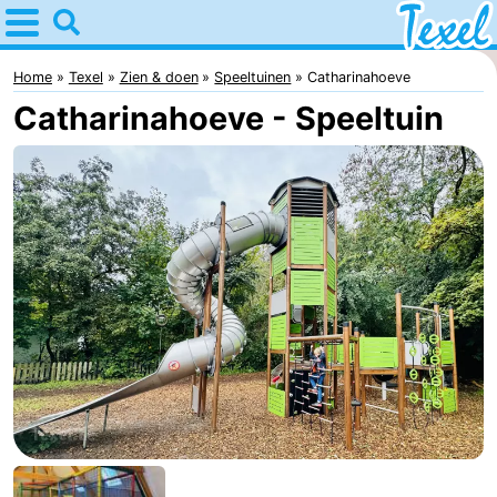
Home
Texel
Home
Texel
Zien & doen
Speeltuinen
Catharinahoeve
Catharinahoeve - Speeltuin
Tips
Voor
kinderen
Dorpen
-
Den
-
Burg
Den
-
Hoorn
De
-
Cocksdorp
De
-