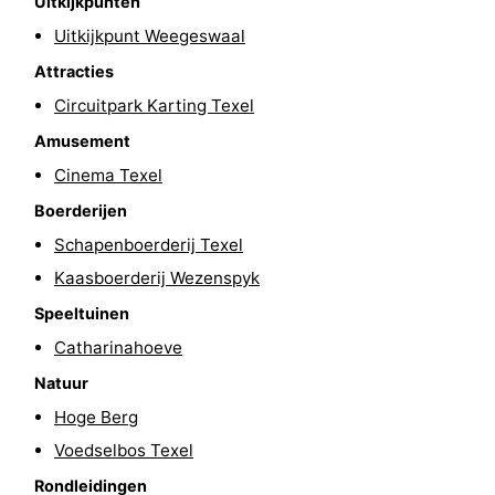
Uitkijkpunten
Park
Buytenveldt
-
Uitkijkpunt Weegeswaal
Attracties
Texel
De
-
Circuitpark Karting Texel
Krim
EuroParcs
-
Amusement
Cinema Texel
Texel
Kustpark
-
Boerderijen
Texel
Sluftervallei
-
Schapenboerderij Texel
Kaasboerderij Wezenspyk
Strandhuys
-
Speeltuinen
Villapark
-
Catharinahoeve
Residentie
Villapark
Last
Natuur
Hoge Berg
Texel
Vogelmient
minutes
Strand
Voedselbos Texel
Zien
Rondleidingen