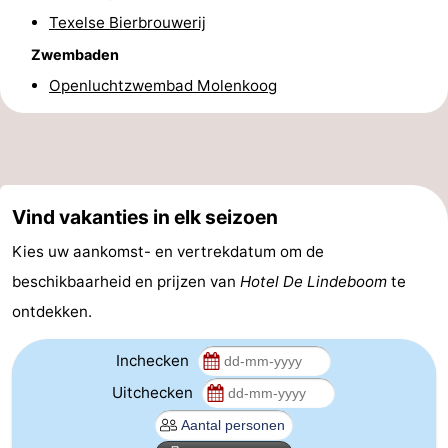
Texelse Bierbrouwerij
&
Bezienswaardigheden
Zwembaden
doen
-
Openluchtzwembad Molenkoog
Musea
-
Monumenten
-
Kerken
-
Vind vakanties in elk seizoen
Kies uw aankomst- en vertrekdatum om de
Molens
-
beschikbaarheid en prijzen van
Hotel De Lindeboom
te
Uitkijkpunten
Attracties
ontdekken.
-
Inchecken
Rondvaarten
-
Uitchecken
Boerderijen
-