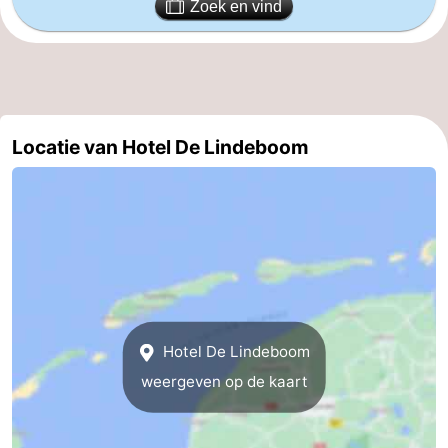
Zoek en vind
Speeltuinen
-
Minigolfbanen
Natuur
Rondleidingen
Locatie van Hotel De Lindeboom
Sporten
-
Zwembaden
-
Fietsen
-
Wandelen
-
Hotel De Lindeboom
weergeven op de kaart
Paardrijden
-
Surfen
-