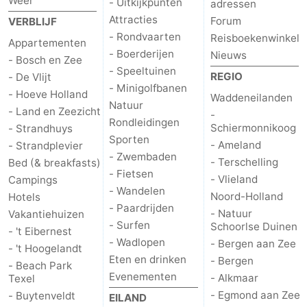
Weer
- Uitkijkpunten
adressen
Attracties
Forum
VERBLIJF
Natuur
-
- Rondvaarten
Reisboekenwinkel
Appartementen
- Boerderijen
Nieuws
Schoorlse
Bergen
-
- Bosch en Zee
- Speeltuinen
REGIO
- De Vlijt
Duinen
aan
Bergen
-
- Minigolfbanen
- Hoeve Holland
Waddeneilanden
Natuur
- Land en Zeezicht
-
Zee
Alkmaar
-
Rondleidingen
Schiermonnikoog
- Strandhuys
Sporten
- Ameland
- Strandplevier
Egmond
-
- Zwembaden
- Terschelling
Bed (& breakfasts)
- Fietsen
- Vlieland
Campings
aan
Noordhollands
-
- Wandelen
Noord-Holland
Hotels
- Paardrijden
Zee
duinreservaat
Wijk
-
- Natuur
Vakantiehuizen
- Surfen
Schoorlse Duinen
- 't Eibernest
aan
Natuur
-
- Wadlopen
- Bergen aan Zee
- 't Hoogelandt
Eten en drinken
- Bergen
- Beach Park
Zee
Zuid-
Amsterdam
-
Evenementen
- Alkmaar
Texel
- Egmond aan Zee
- Buytenveldt
EILAND
Kennermerland
Haarlem
-