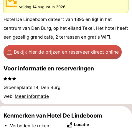
Koog
Oudeschild
-
vrijdag 14 augustus 2026
Hotel De Lindeboom dateert van 1895 en ligt in het
De
-
centrum van Den Burg, op het eiland Texel. Het hotel heeft
Waal
Oosterend
Natuur
een gezellig grand café, 2 terrassen en gratis WiFi.
Mooiste
Bekijk hier de prijzen
en reserveer direct online
uitkijkpunten
Overnachten
Voor informatie en reserveringen
Appartementen
-
Groeneplaats 14, Den Burg
web.
Meer informatie
Bosch
-
en
De
-
Kenmerken van Hotel De Lindeboom
Locatie
Verboden te roken.
Zee
Vlijt
Hoeve
-