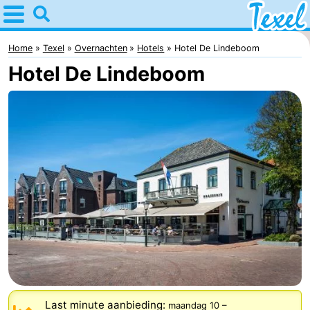
Home
Texel
Home
Texel
Overnachten
Hotels
Hotel De Lindeboom
Hotel De Lindeboom
Tips
Voor
kinderen
Dorpen
-
Den
-
Burg
Den
-
Hoorn
De
-
Cocksdorp
De
-
Last minute aanbieding:
maandag 10
–