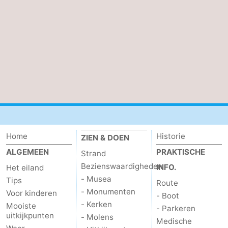
Nieuws
Medische
adressen
Regio
Waddeneilanden
-
Schiermonnikoog
-
Home
Historie
ZIEN & DOEN
ALGEMEEN
PRAKTISCHE
Strand
Ameland
-
Bezienswaardigheden
INFO.
Het eiland
Terschelling
-
- Musea
Tips
Route
- Monumenten
Voor kinderen
- Boot
Vlieland
Noord-
- Kerken
Mooiste
- Parkeren
uitkijkpunten
- Molens
Medische
Holland
-