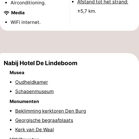
Afstand tot het strand:
Airconditioning.
Holland
Land
-
±5,7 km.
Media
WiFi internet.
en
Strandhuys
-
Zeezicht
Strandplevier
Bed
(&
Campings
Nabij Hotel De Lindeboom
breakfasts)
Hotels
Musea
Vakantiehuizen
Oudheidkamer
Schapenmuseum
-
Monumenten
't
-
Beklimming kerktoren Den Burg
Eibernest
't
-
Georgische begraafplaats
Kerk van De Waal
Hoogelandt
Beach
-