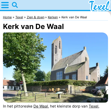
Home
Texel
Home
Texel
Zien & doen
Kerken
Kerk van De Waal
Kerk van De Waal
Tips
Voor
kinderen
Dorpen
-
Den
-
Burg
Den
-
Hoorn
De
-
Cocksdorp
De
-
In het pittoreske
De Waal
, het kleinste dorp van
Texel
,