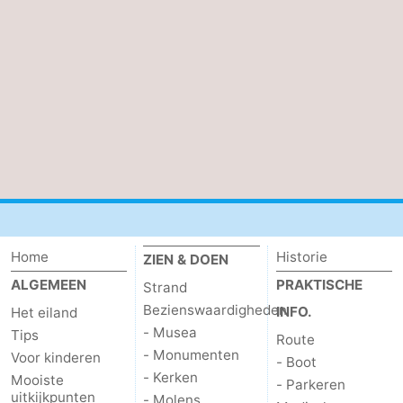
Nieuws
Medische
adressen
Regio
Waddeneilanden
-
Schiermonnikoog
-
Home
Historie
ZIEN & DOEN
Ameland
-
ALGEMEEN
PRAKTISCHE
Strand
Bezienswaardigheden
INFO.
Het eiland
Terschelling
-
- Musea
Tips
Route
- Monumenten
Vlieland
Noord-
Voor kinderen
- Boot
- Kerken
Mooiste
- Parkeren
uitkijkpunten
Holland
-
- Molens