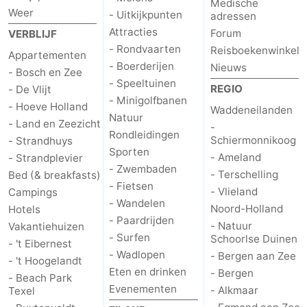
Medische
Weer
- Uitkijkpunten
adressen
Natuur
-
Attracties
Forum
VERBLIJF
- Rondvaarten
Reisboekenwinkel
Appartementen
Schoorlse
Bergen
-
- Boerderijen
Nieuws
- Bosch en Zee
- Speeltuinen
Duinen
aan
Bergen
-
REGIO
- De Vlijt
- Minigolfbanen
- Hoeve Holland
Waddeneilanden
Natuur
Zee
Alkmaar
-
- Land en Zeezicht
-
Rondleidingen
Schiermonnikoog
- Strandhuys
Egmond
-
Sporten
- Ameland
- Strandplevier
- Zwembaden
- Terschelling
Bed (& breakfasts)
aan
Noordhollands
-
- Fietsen
- Vlieland
Campings
- Wandelen
Noord-Holland
Hotels
Zee
duinreservaat
Wijk
-
- Paardrijden
- Natuur
Vakantiehuizen
- Surfen
Schoorlse Duinen
aan
Natuur
-
- 't Eibernest
- Wadlopen
- Bergen aan Zee
- 't Hoogelandt
Eten en drinken
- Bergen
Zee
Zuid-
Amsterdam
-
- Beach Park
Evenementen
- Alkmaar
Texel
Kennermerland
Haarlem
-