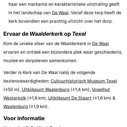
haar een markante en karakteristieke uitstraling geeft
&
Bezienswaardigheden
in het landschap van
De Waal
. Vanaf deze terp heeft de
kerk bovendien een prachtig uitzicht over het dorp.
doen
-
Ervaar de
Waalderkerk
op
Texel
Musea
-
Kom de unieke sfeer van de
Waalderkerk
in
De Waal
Monumenten
-
ervaren en ontdek een bijzondere plek waar geschiedenis,
Kerken
-
muziek en dorpsleven samenkomen.
Verder is
Kerk van De Waal
nabij de volgende
Molens
-
bezienswaardigheden:
Cultuurhistorisch Museum Texel
Uitkijkpunten
Attracties
(±50 m),
Uitkijkpunt Waalenburg
(±1,4 km),
Vogelhut
Westerkolk
(±1,8 km),
Uitkijkpunt De Staart
(±1,8 km) &
-
Waalenburg
(±1,9 km).
Rondvaarten
-
Voor informatie
Boerderijen
-