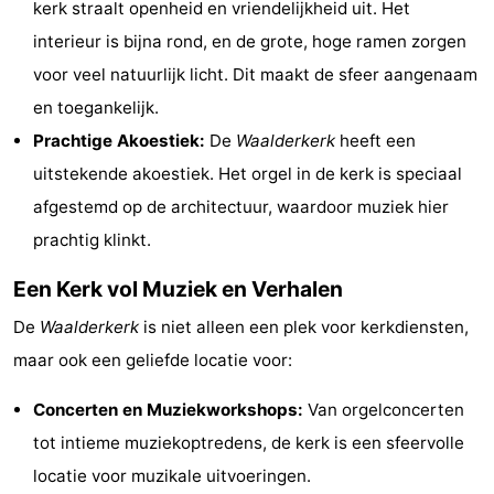
kerk straalt openheid en vriendelijkheid uit. Het
Holland
Land
-
interieur is bijna rond, en de grote, hoge ramen zorgen
voor veel natuurlijk licht. Dit maakt de sfeer aangenaam
en
Strandhuys
-
en toegankelijk.
Zeezicht
Strandplevier
Bed
Prachtige Akoestiek:
De
Waalderkerk
heeft een
uitstekende akoestiek. Het orgel in de kerk is speciaal
(&
Campings
afgestemd op de architectuur, waardoor muziek hier
breakfasts)
Hotels
prachtig klinkt.
Vakantiehuizen
Een Kerk vol Muziek en Verhalen
-
De
Waalderkerk
is niet alleen een plek voor kerkdiensten,
maar ook een geliefde locatie voor:
't
-
Concerten en Muziekworkshops:
Van orgelconcerten
Eibernest
't
-
tot intieme muziekoptredens, de kerk is een sfeervolle
Hoogelandt
Beach
-
locatie voor muzikale uitvoeringen.