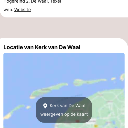
Hogereind 2, De Waal, Texel
Speeltuinen
-
web.
Website
Minigolfbanen
Natuur
Rondleidingen
Locatie van Kerk van De Waal
Sporten
-
Zwembaden
-
Fietsen
-
Wandelen
-
Kerk van De Waal
Paardrijden
-
weergeven op de kaart
Surfen
-