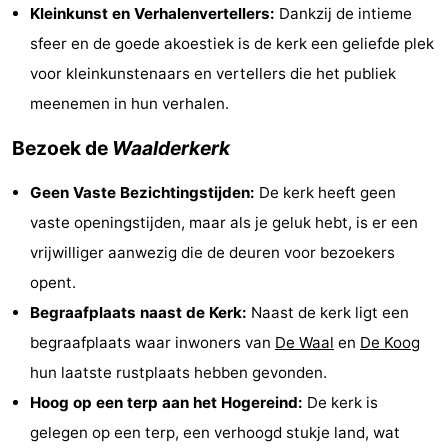
Kleinkunst en Verhalenvertellers:
Dankzij de intieme
Park
Buytenveldt
-
sfeer en de goede akoestiek is de kerk een geliefde plek
Texel
De
-
voor kleinkunstenaars en vertellers die het publiek
meenemen in hun verhalen.
Krim
EuroParcs
-
Bezoek de
Waalderkerk
Texel
Kustpark
-
Geen Vaste Bezichtingstijden:
De kerk heeft geen
Texel
Sluftervallei
-
vaste openingstijden, maar als je geluk hebt, is er een
vrijwilliger aanwezig die de deuren voor bezoekers
Strandhuys
-
opent.
Villapark
-
Begraafplaats naast de Kerk:
Naast de kerk ligt een
begraafplaats waar inwoners van
De Waal
en
De Koog
Residentie
Villapark
Last
hun laatste rustplaats hebben gevonden.
Texel
Vogelmient
minutes
Strand
Hoog op een terp aan het Hogereind:
De kerk is
gelegen op een terp, een verhoogd stukje land, wat
Zien