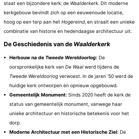
staat een bijzondere kerk: de
Waalderkerk
. Dit moderne
Koog
Oudeschild
-
kerkgebouw bevindt zich op een eeuwenoude locatie,
De
-
hoog op een terp aan het
Hogereind
, en straalt een unieke
combinatie van historie en hedendaagse architectuur uit.
Waal
Oosterend
Natuur
De Geschiedenis van de
Waalderkerk
Mooiste
Herbouw na de
Tweede Wereldoorlog
:
De
uitkijkpunten
Overnachten
oorspronkelijke kerk van
De Waal
werd tijdens de
Tweede Wereldoorlog
verwoest. In de jaren ‘50 werd de
Appartementen
huidige kerk ontworpen en opnieuw opgebouwd.
-
Gemeentelijk Monument:
Sinds 2020 heeft de kerk de
status van gemeentelijk monument, vanwege haar
Bosch
-
unieke architectuur en historische betekenis voor het
en
De
-
dorp.
Moderne Architectuur met een Historische Ziel:
De
Zee
Vlijt
Hoeve
-