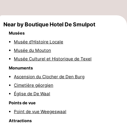
Holland
Land
-
en
Strandhuys
-
Near by Boutique Hotel De Smulpot
Zeezicht
Strandplevier
Campings
Musées
Musée d'Histoire Locale
Chambre
Musée du Mouton
d'hôtes
Chaumières
Musée Culturel et Historique de Texel
Monuments
-
Ascension du Clocher de Den Burg
't
-
Cimetière géorgien
Église de De Waal
Eibernest
't
-
Points de vue
Hoogelandt
Beach
-
Point de vue Weegeswaal
Attractions
Park
Buytenveldt
-