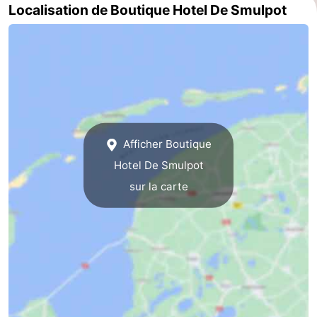
Localisation de Boutique Hotel De Smulpot
Terrains
-
de
Parcours
Nature
jeux
de
Visites
mini-
guidées
Sports
Afficher Boutique
golf
-
Hotel De Smulpot
Piscines
-
sur la carte
Faire
-
du
Randonnée
-
vélo
Équitation
-
Surfen
-