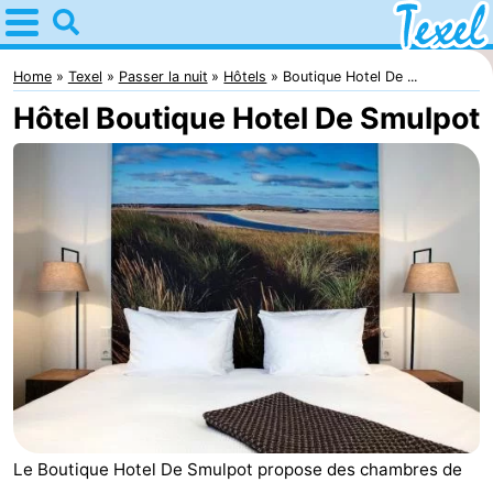
Home
Texel
Home
Texel
Passer la nuit
Hôtels
Boutique Hotel De ...
Hôtel Boutique Hotel De Smulpot
Astuces
Avec
les
Villages
enfants
-
Den
-
Burg
Den
-
Hoorn
De
-
Le Boutique Hotel De Smulpot propose des chambres de
Cocksdorp
De
-