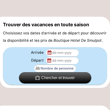
et
Lieux
faire
d'intérêt
-
Trouver des vacances en toute saison
Musées
-
Choisissez vos dates d'arrivée et de départ pour découvrir
la disponibilité et les prix de
Boutique Hotel De Smulpot
.
Monuments
-
Églises
-
Arrivée
Départ
Moulins
-
Points
Attractions
Chercher et trouver
de
-
vue
Croisières
-
Fermes
-