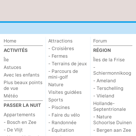
Stationnement
Saut
des
Adresses
Wadden
Médicales
Région
Home
Attractions
Forum
- Croisières
ACTIVITÉS
RÉGION
Îles
- Fermes
Île
Îles de la Frise
- Terrains de jeux
de
-
Astuces
-
- Parcours de
Schiermonnikoog
Avec les enfants
mini-golf
la
Schiermonnikoog
-
- Ameland
Plus beaux points
Nature
de vue
- Terschelling
Visites guidées
Frise
Ameland
-
Météo
- Vlieland
Sports
Hollande-
PASSER LA NUIT
Terschelling
-
- Piscines
Septentrionale
Appartements
- Faire du vélo
- Nature
Vlieland
Hollande-
- Bosch en Zee
- Randonnée
Schoorlse Duinen
- De Vlijt
- Équitation
- Bergen aan Zee
Septentrionale
-