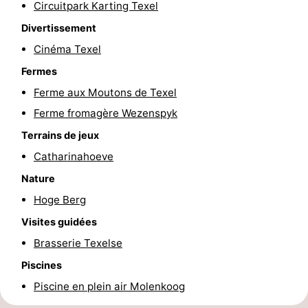
Circuitpark Karting Texel
Texel
De
-
Divertissement
Cinéma Texel
Krim
EuroParcs
-
Fermes
Texel
Kustpark
-
Ferme aux Moutons de Texel
Texel
Sluftervallei
-
Ferme fromagère Wezenspyk
Terrains de jeux
Strandhuys
-
Catharinahoeve
Villapark
-
Nature
Hoge Berg
Residentie
Villapark
Hôtels
Visites guidées
Texel
Vogelmient
Last
Brasserie Texelse
Piscines
minutes
Plages
Piscine en plein air Molenkoog
Voir