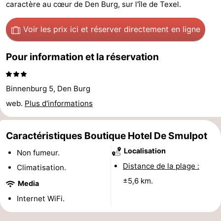
caractère au cœur de Den Burg, sur l'île de Texel.
Koog
Oudeschild
-
Voir les prix ici
et réserver directement en ligne
De
-
Pour information et la réservation
Waal
Oosterend
Nature
Plus
Binnenburg 5, Den Burg
beaux
Passer
web.
Plus d'informations
points
la
Appartements
Caractéristiques Boutique Hotel De Smulpot
de
nuit
-
Localisation
Non fumeur.
Distance de la plage :
Climatisation.
vue
Bosch
-
±5,6 km.
Media
en
De
-
Internet WiFi.
Zee
Vlijt
Hoeve
-