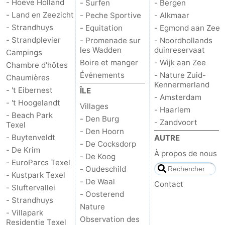
- Hoeve Holland
- Surfen
- Bergen
- Land en Zeezicht
- Peche Sportive
- Alkmaar
Nature
-
- Strandhuys
- Equitation
- Egmond aan Zee
- Strandplevier
- Promenade sur
- Noordhollands
Schoorlse
Bergen
-
les Wadden
duinreservaat
Campings
Boire et manger
- Wijk aan Zee
Duinen
aan
Bergen
-
Chambre d'hôtes
Événements
- Nature Zuid-
Chaumières
Kennermerland
Zee
Alkmaar
-
- 't Eibernest
ÎLE
- Amsterdam
- 't Hoogelandt
Villages
- Haarlem
Egmond
-
- Beach Park
- Den Burg
- Zandvoort
Texel
- Den Hoorn
aan
Noordhollands
-
- Buytenveldt
AUTRE
- De Cocksdorp
- De Krim
À propos de nous
Zee
duinreservaat
Wijk
-
- De Koog
- EuroParcs Texel
- Oudeschild
- Kustpark Texel
aan
Nature
-
- De Waal
Contact
- Sluftervallei
- Oosterend
- Strandhuys
Zee
Zuid-
Amsterdam
-
Nature
- Villapark
Observation des
Residentie Texel
Kennermerland
Haarlem
-