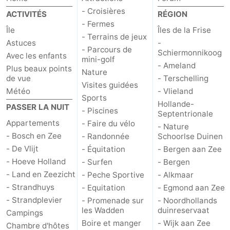
- Croisières
ACTIVITÉS
RÉGION
Stationnement
Saut
- Fermes
Île
Îles de la Frise
- Terrains de jeux
des
Adresses
Astuces
-
- Parcours de
Schiermonnikoog
Avec les enfants
mini-golf
Wadden
Médicales
Région
- Ameland
Plus beaux points
Nature
de vue
- Terschelling
Visites guidées
Îles
Météo
- Vlieland
Sports
Hollande-
PASSER LA NUIT
- Piscines
de
-
Septentrionale
Appartements
- Faire du vélo
- Nature
la
Schiermonnikoog
-
- Bosch en Zee
- Randonnée
Schoorlse Duinen
- De Vlijt
- Équitation
- Bergen aan Zee
Frise
Ameland
-
- Hoeve Holland
- Surfen
- Bergen
- Land en Zeezicht
- Peche Sportive
- Alkmaar
Terschelling
-
- Strandhuys
- Equitation
- Egmond aan Zee
- Strandplevier
- Promenade sur
- Noordhollands
Vlieland
Hollande-
les Wadden
duinreservaat
Campings
Boire et manger
- Wijk aan Zee
Chambre d'hôtes
Septentrionale
-