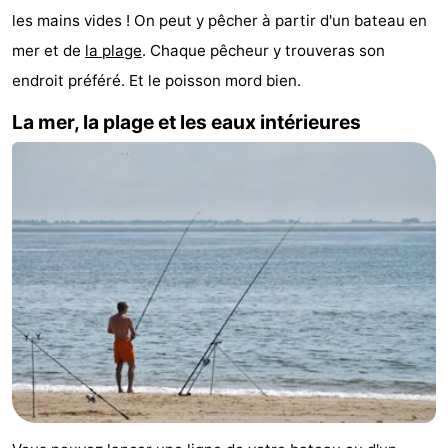
les mains vides ! On peut y pêcher à partir d'un bateau en
Koog
Oudeschild
-
mer et de
la plage
. Chaque pêcheur y trouveras son
De
-
endroit préféré. Et le poisson mord bien.
Waal
Oosterend
Nature
La mer, la plage et les eaux intérieures
Plus
beaux
Passer
points
la
Appartements
de
nuit
-
vue
Bosch
-
en
De
-
Zee
Vlijt
Hoeve
-