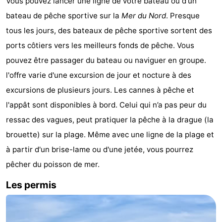
Vous pouvez lancer une ligne de votre bateau ou d'un
Holland
Land
-
bateau de pêche sportive sur la
Mer du Nord
. Presque
tous les jours, des bateaux de pêche sportive sortent des
en
Strandhuys
-
ports côtiers vers les meilleurs fonds de pêche. Vous
Zeezicht
Strandplevier
Campings
pouvez être passager du bateau ou naviguer en groupe.
l'offre varie d'une excursion de jour et nocture à des
Chambre
excursions de plusieurs jours. Les cannes à pêche et
d'hôtes
Chaumières
l'appât sont disponibles à bord. Celui qui n’a pas peur du
ressac des vagues, peut pratiquer la pêche à la drague (la
-
brouette) sur la plage. Même avec une ligne de la plage et
't
-
à partir d'un brise-lame ou d'une jetée, vous pourrez
pêcher du poisson de mer.
Eibernest
't
-
Les permis
Hoogelandt
Beach
-
Park
Buytenveldt
-