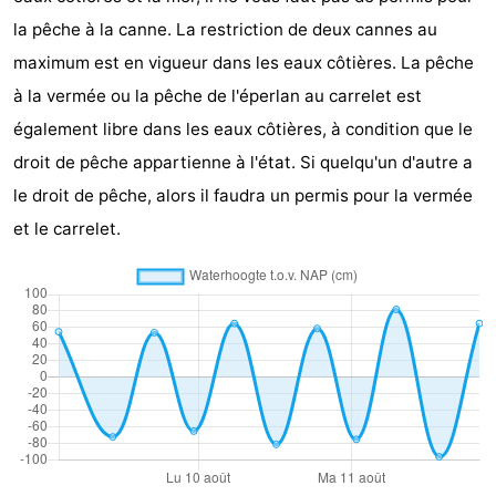
la pêche à la canne. La restriction de deux cannes au
et
Lieux
maximum est en vigueur dans les eaux côtières. La pêche
faire
d'intérêt
-
à la vermée ou la pêche de l'éperlan au carrelet est
également libre dans les eaux côtières, à condition que le
Musées
-
droit de pêche appartienne à l'état. Si quelqu'un d'autre a
Monuments
-
le droit de pêche, alors il faudra un permis pour la vermée
et le carrelet.
Églises
-
Moulins
-
Points
Attractions
de
-
vue
Croisières
-
Fermes
-