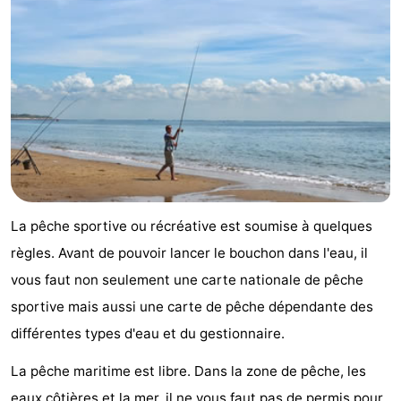
Texel
De
-
Krim
EuroParcs
-
Texel
Kustpark
-
Texel
Sluftervallei
-
Strandhuys
-
La pêche sportive ou récréative est soumise à quelques
Villapark
-
règles. Avant de pouvoir lancer le bouchon dans l'eau, il
Residentie
Villapark
Hôtels
vous faut non seulement une carte nationale de pêche
sportive mais aussi une carte de pêche dépendante des
Texel
Vogelmient
Last
différentes types d'eau et du gestionnaire.
minutes
Plages
La pêche maritime est libre. Dans la zone de pêche, les
Voir
eaux côtières et la mer, il ne vous faut pas de permis pour