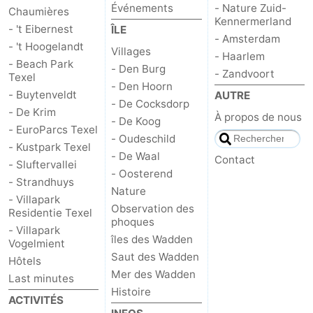
Événements
- Nature Zuid-
Chaumières
Kennermerland
Nature
-
- 't Eibernest
ÎLE
- Amsterdam
- 't Hoogelandt
Villages
- Haarlem
Schoorlse
Bergen
-
- Beach Park
- Den Burg
- Zandvoort
Texel
- Den Hoorn
Duinen
aan
Bergen
-
- Buytenveldt
AUTRE
- De Cocksdorp
- De Krim
À propos de nous
Zee
Alkmaar
-
- De Koog
- EuroParcs Texel
- Oudeschild
- Kustpark Texel
Egmond
-
- De Waal
Contact
- Sluftervallei
- Oosterend
- Strandhuys
aan
Noordhollands
-
Nature
- Villapark
Observation des
Residentie Texel
Zee
duinreservaat
Wijk
-
phoques
- Villapark
îles des Wadden
Vogelmient
aan
Nature
-
Saut des Wadden
Hôtels
Mer des Wadden
Zee
Zuid-
Amsterdam
-
Last minutes
Histoire
ACTIVITÉS
Kennermerland
Haarlem
-