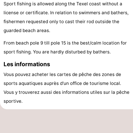
Sport fishing is allowed along the Texel coast without a
Terrains
-
license or certificate. In relation to swimmers and bathers,
fishermen requested only to cast their rod outside the
de
Parcours
Nature
guarded beach areas.
jeux
de
Visites
From beach pole 9 till pole 15 is the best/calm location for
mini-
guidées
Sports
sport fishing. You are hardly disturbed by bathers.
golf
-
Les informations
Vous pouvez acheter les cartes de pêche des zones de
Piscines
-
sports aquatiques auprès d'un office de tourisme local.
Faire
-
Vous y trouverez aussi des informations utiles sur la pêche
sportive.
du
Randonnée
-
vélo
Équitation
-
Surfen
-