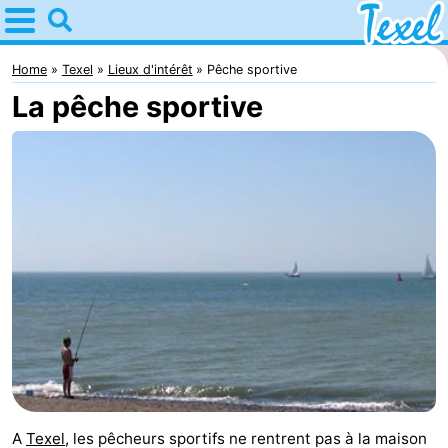
Home
Texel
Home
Texel
Lieux d'intérêt
Pêche sportive
La pêche sportive
Astuces
Avec
les
Villages
enfants
-
Den
-
Burg
Den
-
Hoorn
De
-
Cocksdorp
De
-
A
Texel
, les pêcheurs sportifs ne rentrent pas à la maison