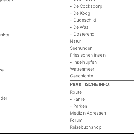
- De Cocksdorp
- De Koog
- Oudeschild
- De Waal
- Oosterend
unkte
Natur
Seehunden
Friesischen Inseln
- Inselhüpfen
Wattenmeer
ze
Geschichte
PRAKTISCHE INFO.
Route
der
- Fähre
- Parken
Medizin Adressen
Forum
Reisebuchshop