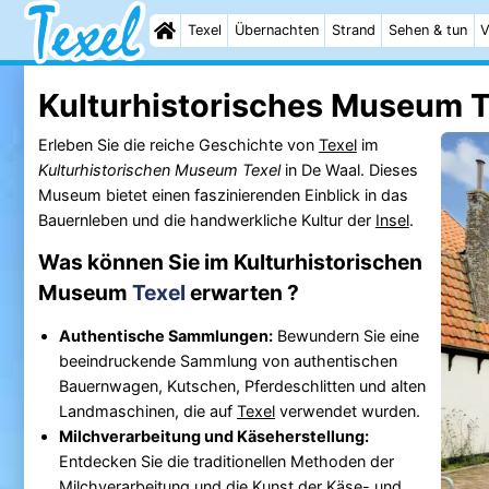
Texel
Übernachten
Strand
Sehen & tun
V
Kulturhistorisches Museum T
Erleben Sie die reiche Geschichte von
Texel
im
Kulturhistorischen Museum Texel
in De Waal. Dieses
Museum bietet einen faszinierenden Einblick in das
Bauernleben und die handwerkliche Kultur der
Insel
.
Was können Sie im Kulturhistorischen
Museum
Texel
erwarten ?
Authentische Sammlungen:
Bewundern Sie eine
beeindruckende Sammlung von authentischen
Bauernwagen, Kutschen, Pferdeschlitten und alten
Landmaschinen, die auf
Texel
verwendet wurden.
Milchverarbeitung und Käseherstellung:
Entdecken Sie die traditionellen Methoden der
Milchverarbeitung und die Kunst der Käse- und