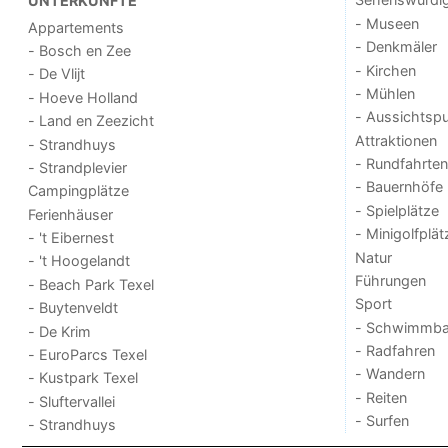
UNTERKÜNFTE
- Museen
Appartements
- Denkmäler
- Bosch en Zee
- Kirchen
- De Vlijt
- Mühlen
- Hoeve Holland
- Aussichtsp
- Land en Zeezicht
Attraktionen
- Strandhuys
- Rundfahrten
- Strandplevier
- Bauernhöfe
Campingplätze
- Spielplätze
Ferienhäuser
- Minigolfplät
- 't Eibernest
Natur
- 't Hoogelandt
Führungen
- Beach Park Texel
Sport
- Buytenveldt
- Schwimmba
- De Krim
- Radfahren
- EuroParcs Texel
- Wandern
- Kustpark Texel
- Reiten
- Sluftervallei
- Surfen
- Strandhuys