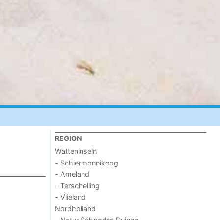
REGION
Watteninseln
- Schiermonnikoog
- Ameland
- Terschelling
- Vlieland
Nordholland
- Natur Schoorlse Duinen