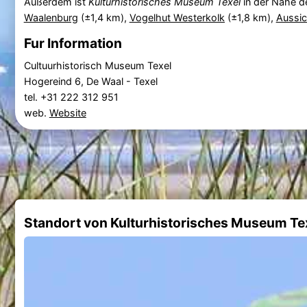
Außerdem ist
Kulturhistorisches Museum Texel
in der Nähe d
Waalenburg
(±1,4 km),
Vogelhut Westerkolk
(±1,8 km),
Aussic
Fur Information
Cultuurhistorisch Museum Texel
Hogereind 6, De Waal - Texel
tel. +31 222 312 951
web.
Website
Standort von Kulturhistorisches Museum Te