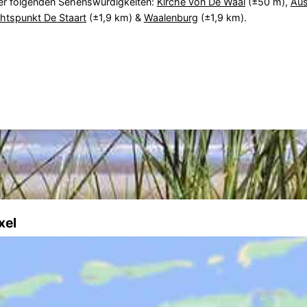
er folgenden Sehenswürdigkeiten:
Kirche von De Waal
(±50 m),
Aus
htspunkt De Staart
(±1,9 km) &
Waalenburg
(±1,9 km).
xel