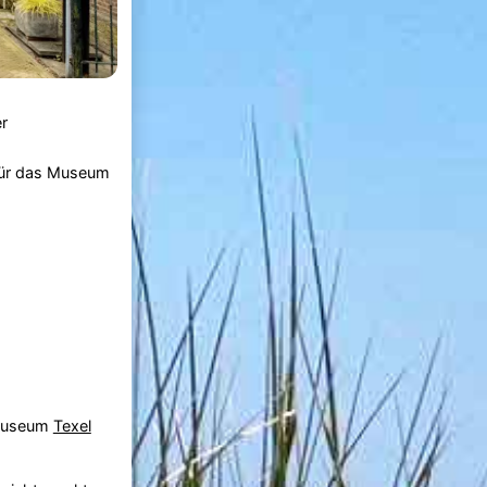
er
 für das Museum
e Museum
Texel