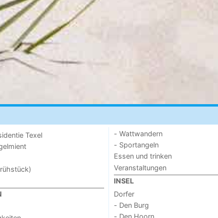
- Wattwandern
sidentie Texel
- Sportangeln
ogelmient
Essen und trinken
Veranstaltungen
rühstück)
INSEL
Dorfer
N
- Den Burg
- Den Hoorn
keiten