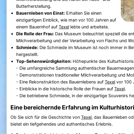
Butterherstellung.
Bauernleben von Einst:
Erhalten Sie einen
einzigartigen Einblick, wie man vor 100 Jahren auf
einem Bauernhof auf
Texel
lebte und arbeitete.
Die Rolle der Frau:
Das Museum beleuchtet speziell die ents
Milchverarbeitung und der Verarbeitung von Flachs und Wol
Schmiede:
Die Schmiede im Museum ist noch immer in Bet
hergestellt.
Top-Sehenswürdigkeiten:
Höhepunkte des Kulturhistor
- Die umfangreiche Sammlung authentischer Bauernwagen
- Demonstrationen traditioneller Milchverarbeitung und Mo
- Eine Rekonstruktion des Bauernlebens auf
Texel
vor 100 
- Einblicke in die historische Rolle der Frauen auf
Texel
.
- Die betriebene Schmiede, in der einzigartige Souvenirs he
Eine bereichernde Erfahrung im Kulturhist
Ob Sie sich für die Geschichte von
Texel
, das Bauernleben od
bietet ein tiefgehendes und authentisches Erlebnis.