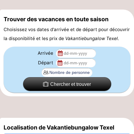
et
Lieux
Trouver des vacances en toute saison
faire
d'intérêt
-
Choisissez vos dates d'arrivée et de départ pour découvrir
Musées
-
la disponibilité et les prix de
Vakantiebungalow Texel
.
Monuments
-
Arrivée
Départ
Églises
-
Moulins
-
Chercher et trouver
Points
Attractions
de
-
vue
Croisières
-
Localisation de Vakantiebungalow Texel
Fermes
-