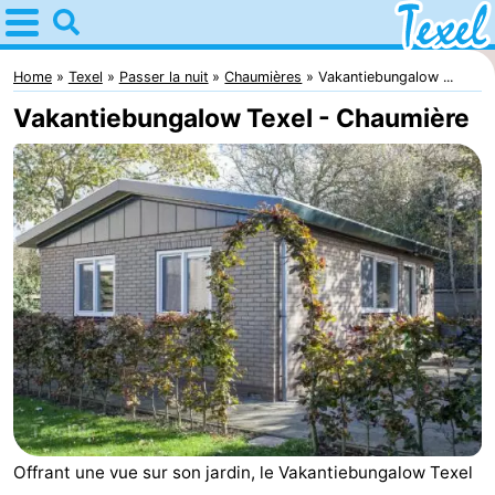
Home
Texel
Home
Texel
Passer la nuit
Chaumières
Vakantiebungalow ...
Vakantiebungalow Texel - Chaumière
Astuces
Avec
les
Villages
enfants
-
Den
-
Burg
Den
-
Hoorn
De
-
Offrant une vue sur son jardin, le Vakantiebungalow Texel
Cocksdorp
De
-