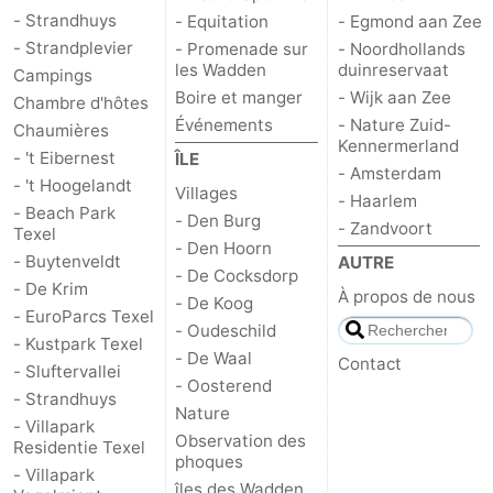
- Strandhuys
- Equitation
- Egmond aan Zee
Nature
-
- Strandplevier
- Promenade sur
- Noordhollands
les Wadden
duinreservaat
Campings
Schoorlse
Bergen
-
Boire et manger
- Wijk aan Zee
Chambre d'hôtes
Événements
- Nature Zuid-
Chaumières
Duinen
aan
Bergen
-
Kennermerland
- 't Eibernest
ÎLE
- Amsterdam
- 't Hoogelandt
Zee
Alkmaar
-
Villages
- Haarlem
- Beach Park
- Den Burg
- Zandvoort
Texel
Egmond
-
- Den Hoorn
- Buytenveldt
AUTRE
- De Cocksdorp
- De Krim
aan
Noordhollands
-
À propos de nous
- De Koog
- EuroParcs Texel
- Oudeschild
Zee
duinreservaat
Wijk
-
- Kustpark Texel
- De Waal
Contact
- Sluftervallei
- Oosterend
aan
Nature
-
- Strandhuys
Nature
- Villapark
Zee
Zuid-
Amsterdam
-
Observation des
Residentie Texel
phoques
- Villapark
Kennermerland
Haarlem
-
îles des Wadden