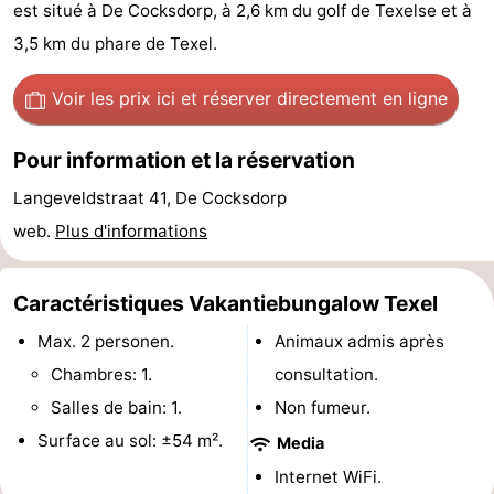
est situé à De Cocksdorp, à 2,6 km du golf de Texelse et à
Koog
Oudeschild
-
3,5 km du phare de Texel.
De
-
Voir les prix ici
et réserver directement en ligne
Waal
Oosterend
Nature
Pour information et la réservation
Plus
Langeveldstraat 41, De Cocksdorp
beaux
Passer
web.
Plus d'informations
points
la
Appartements
Caractéristiques Vakantiebungalow Texel
de
nuit
-
Max. 2 personen.
Animaux admis après
Chambres: 1.
consultation.
vue
Bosch
-
Salles de bain: 1.
Non fumeur.
en
De
-
Surface au sol: ±54 m².
Media
Zee
Vlijt
Hoeve
-
Internet WiFi.