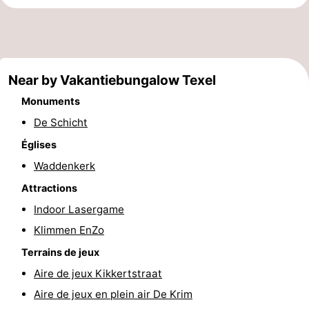
Holland
Land
-
en
Strandhuys
-
Near by Vakantiebungalow Texel
Zeezicht
Strandplevier
Campings
Monuments
Chambre
De Schicht
d'hôtes
Chaumières
Églises
Waddenkerk
-
Attractions
't
-
Indoor Lasergame
Klimmen EnZo
Eibernest
't
-
Terrains de jeux
Hoogelandt
Beach
-
Aire de jeux Kikkertstraat
Aire de jeux en plein air De Krim
Park
Buytenveldt
-