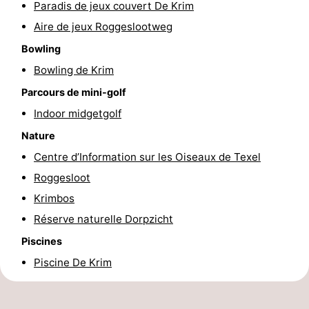
Paradis de jeux couvert De Krim
Texel
De
-
Aire de jeux Roggeslootweg
Bowling
Krim
EuroParcs
-
Bowling de Krim
Texel
Kustpark
-
Parcours de mini-golf
Texel
Sluftervallei
-
Indoor midgetgolf
Nature
Strandhuys
-
Centre d’Information sur les Oiseaux de Texel
Villapark
-
Roggesloot
Krimbos
Residentie
Villapark
Hôtels
Réserve naturelle Dorpzicht
Texel
Vogelmient
Last
Piscines
Piscine De Krim
minutes
Plages
Voir