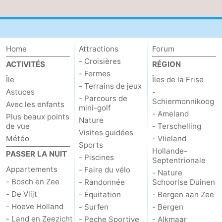
Stationnement
Saut
des
Adresses
Home
Attractions
Forum
- Croisières
Wadden
Médicales
Région
ACTIVITÉS
RÉGION
- Fermes
Île
Îles de la Frise
Îles
- Terrains de jeux
Astuces
-
- Parcours de
Schiermonnikoog
Avec les enfants
de
-
mini-golf
- Ameland
Plus beaux points
Nature
de vue
- Terschelling
la
Schiermonnikoog
-
Visites guidées
Météo
- Vlieland
Sports
Hollande-
Frise
Ameland
-
PASSER LA NUIT
- Piscines
Septentrionale
Appartements
- Faire du vélo
- Nature
Terschelling
-
- Bosch en Zee
- Randonnée
Schoorlse Duinen
- De Vlijt
- Équitation
- Bergen aan Zee
Vlieland
Hollande-
- Hoeve Holland
- Surfen
- Bergen
Septentrionale
-
- Land en Zeezicht
- Peche Sportive
- Alkmaar