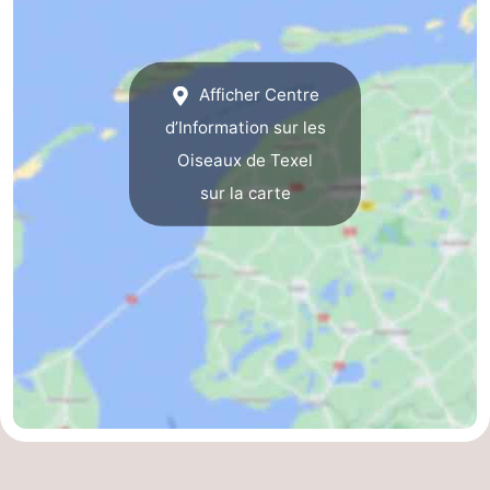
Terrains
-
de
Parcours
Nature
Afficher Centre
d’Information sur les
jeux
de
Visites
Oiseaux de Texel
mini-
guidées
Sports
sur la carte
golf
-
Piscines
-
Faire
-
du
Randonnée
-
vélo
Équitation
-
Surfen
-