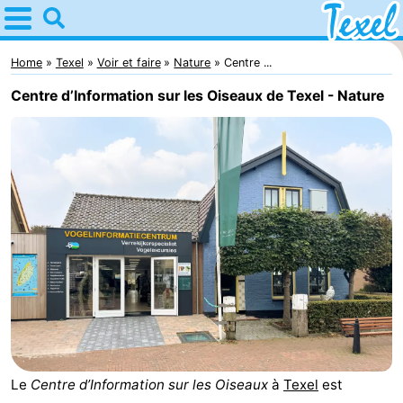
Home
Texel
Home
Texel
Voir et faire
Nature
Centre ...
Centre d’Information sur les Oiseaux de Texel - Nature
Astuces
Avec
les
Villages
enfants
-
Den
-
Burg
Den
-
Hoorn
De
-
Le
Centre d’Information sur les Oiseaux
à
Texel
est
Cocksdorp
De
-