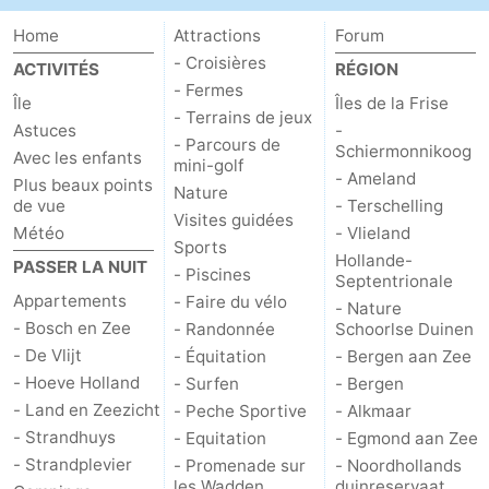
Home
Attractions
Forum
Stationnement
Saut
- Croisières
ACTIVITÉS
RÉGION
des
Adresses
- Fermes
Île
Îles de la Frise
- Terrains de jeux
Astuces
-
Wadden
Médicales
Région
- Parcours de
Schiermonnikoog
Avec les enfants
mini-golf
- Ameland
Plus beaux points
Îles
Nature
de vue
- Terschelling
Visites guidées
Météo
- Vlieland
de
-
Sports
Hollande-
PASSER LA NUIT
- Piscines
Septentrionale
la
Schiermonnikoog
-
Appartements
- Faire du vélo
- Nature
- Bosch en Zee
- Randonnée
Schoorlse Duinen
Frise
Ameland
-
- De Vlijt
- Équitation
- Bergen aan Zee
- Hoeve Holland
- Surfen
- Bergen
Terschelling
-
- Land en Zeezicht
- Peche Sportive
- Alkmaar
Vlieland
Hollande-
- Strandhuys
- Equitation
- Egmond aan Zee
- Strandplevier
- Promenade sur
- Noordhollands
Septentrionale
-
les Wadden
duinreservaat