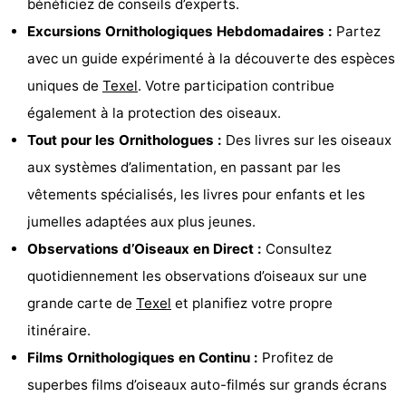
bénéficiez de conseils d’experts.
Holland
Land
-
Excursions Ornithologiques Hebdomadaires :
Partez
avec un guide expérimenté à la découverte des espèces
en
Strandhuys
-
uniques de
Texel
. Votre participation contribue
Zeezicht
Strandplevier
Campings
également à la protection des oiseaux.
Tout pour les Ornithologues :
Des livres sur les oiseaux
Chambre
aux systèmes d’alimentation, en passant par les
d'hôtes
Chaumières
vêtements spécialisés, les livres pour enfants et les
jumelles adaptées aux plus jeunes.
-
Observations d’Oiseaux en Direct :
Consultez
't
-
quotidiennement les observations d’oiseaux sur une
grande carte de
Texel
et planifiez votre propre
Eibernest
't
-
itinéraire.
Hoogelandt
Beach
-
Films Ornithologiques en Continu :
Profitez de
superbes films d’oiseaux auto-filmés sur grands écrans
Park
Buytenveldt
-