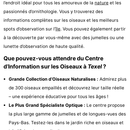
l’endroit idéal pour tous les amoureux de la
nature
et les
Koog
Oudeschild
-
passionnés d’ornithologie. Vous y trouverez des
informations complètes sur les oiseaux et les meilleurs
De
-
spots d’observation sur l’
île
. Vous pouvez également partir
Waal
Oosterend
Nature
à la découverte par vous-même avec des jumelles ou une
lunette d’observation de haute qualité.
Plus
Que pouvez-vous attendre du Centre
beaux
Passer
d’Information sur les Oiseaux à
Texel
?
points
la
Appartements
Grande Collection d’Oiseaux Naturalises :
Admirez plus
de
nuit
-
de 300 oiseaux empaillés et découvrez leur taille réelle
– une expérience éducative pour tous les âges !
vue
Bosch
-
Le Plus Grand Spécialiste Optique :
Le centre propose
en
De
-
la plus large gamme de jumelles et de longues-vues des
Pays-Bas. Testez-les dans le jardin riche en oiseaux et
Zee
Vlijt
Hoeve
-