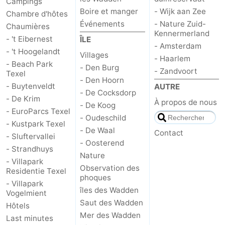
Campings
Boire et manger
- Wijk aan Zee
Chambre d'hôtes
Nature
-
Événements
- Nature Zuid-
Chaumières
Kennermerland
- 't Eibernest
ÎLE
Schoorlse
Bergen
-
- Amsterdam
- 't Hoogelandt
Villages
- Haarlem
- Beach Park
Duinen
aan
Bergen
-
- Den Burg
- Zandvoort
Texel
- Den Hoorn
- Buytenveldt
AUTRE
Zee
Alkmaar
-
- De Cocksdorp
- De Krim
À propos de nous
- De Koog
Egmond
-
- EuroParcs Texel
- Oudeschild
- Kustpark Texel
- De Waal
aan
Noordhollands
-
Contact
- Sluftervallei
- Oosterend
- Strandhuys
Zee
duinreservaat
Wijk
-
Nature
- Villapark
Observation des
Residentie Texel
phoques
aan
Nature
-
- Villapark
îles des Wadden
Vogelmient
Zee
Zuid-
Amsterdam
-
Saut des Wadden
Hôtels
Mer des Wadden
Last minutes
Kennermerland
Haarlem
-