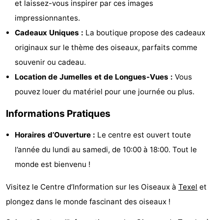
et laissez-vous inspirer par ces images
Texel
De
-
impressionnantes.
Cadeaux Uniques :
La boutique propose des cadeaux
Krim
EuroParcs
-
originaux sur le thème des oiseaux, parfaits comme
Texel
Kustpark
-
souvenir ou cadeau.
Location de Jumelles et de Longues-Vues :
Vous
Texel
Sluftervallei
-
pouvez louer du matériel pour une journée ou plus.
Strandhuys
-
Informations Pratiques
Villapark
-
Horaires d’Ouverture :
Le centre est ouvert toute
Residentie
Villapark
Hôtels
l’année du lundi au samedi, de 10:00 à 18:00. Tout le
monde est bienvenu !
Texel
Vogelmient
Last
Visitez le Centre d’Information sur les Oiseaux à
Texel
et
minutes
Plages
plongez dans le monde fascinant des oiseaux !
Voir