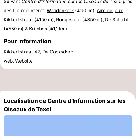
Suivant
Centre d’Information sur les Oiseaux de Texel
près
et
Lieux
des Lieux d'intérêt:
Waddenkerk
(±150 m),
Aire de jeux
Kikkertstraat
(±150 m),
Roggesloot
(±350 m),
De Schicht
faire
d'intérêt
-
(±550 m) &
Krimbos
(±1,1 km).
Musées
-
Pour information
Monuments
-
Kikkertstraat 42, De Cocksdorp
web.
Website
Églises
-
Moulins
-
Points
Attractions
Localisation de Centre d’Information sur les
de
-
Oiseaux de Texel
vue
Croisières
-
Fermes
-