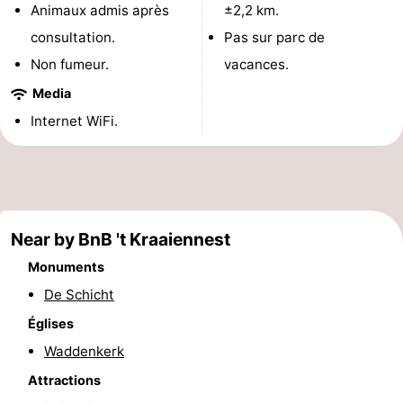
Animaux admis après
±2,2 km.
Holland
Land
-
consultation.
Pas sur parc de
Non fumeur.
vacances.
en
Strandhuys
-
Media
Zeezicht
Strandplevier
Campings
Internet WiFi.
Chambre
d'hôtes
Chaumières
-
Near by BnB 't Kraaiennest
't
-
Monuments
De Schicht
Eibernest
't
-
Églises
Hoogelandt
Beach
-
Waddenkerk
Attractions
Park
Buytenveldt
-