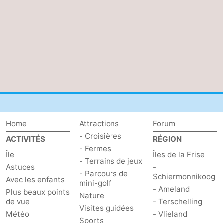
Stationnement
Saut
des
Adresses
Wadden
Médicales
Région
Îles
de
-
Home
Attractions
Forum
la
Schiermonnikoog
-
- Croisières
ACTIVITÉS
RÉGION
- Fermes
Frise
Ameland
-
Île
Îles de la Frise
- Terrains de jeux
Astuces
-
- Parcours de
Terschelling
-
Schiermonnikoog
Avec les enfants
mini-golf
- Ameland
Plus beaux points
Nature
Vlieland
Hollande-
de vue
- Terschelling
Visites guidées
Météo
- Vlieland
Septentrionale
-
Sports