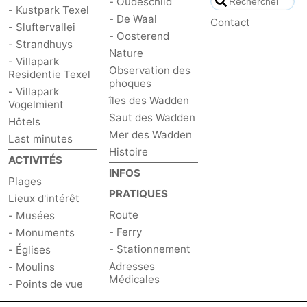
- Oudeschild
- Kustpark Texel
- De Waal
Contact
- Sluftervallei
Zandvoort
Météo
- Oosterend
- Strandhuys
Nature
Contact
- Villapark
Observation des
Residentie Texel
phoques
- Villapark
îles des Wadden
Vogelmient
Saut des Wadden
Hôtels
Mer des Wadden
Last minutes
Histoire
ACTIVITÉS
INFOS
Plages
PRATIQUES
Lieux d'intérêt
Route
- Musées
- Ferry
- Monuments
- Stationnement
- Églises
Adresses
- Moulins
Médicales
- Points de vue