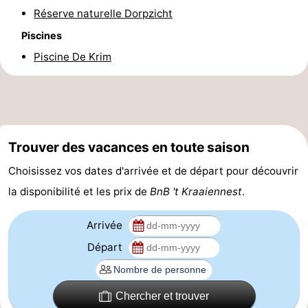
Réserve naturelle Dorpzicht
et
Lieux
Piscines
faire
d'intérêt
-
Piscine De Krim
Musées
-
Monuments
-
Églises
-
Trouver des vacances en toute saison
Choisissez vos dates d'arrivée et de départ pour découvrir
Moulins
-
la disponibilité et les prix de
BnB 't Kraaiennest
.
Points
Attractions
Arrivée
de
-
Départ
vue
Croisières
-
Chercher et trouver
Fermes
-