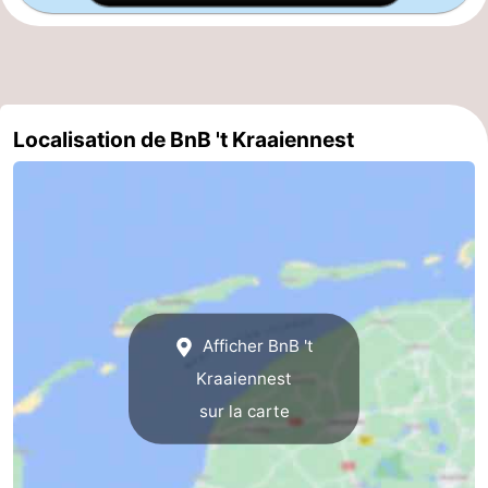
Terrains
-
de
Parcours
Nature
jeux
de
Visites
Localisation de BnB 't Kraaiennest
mini-
guidées
Sports
golf
-
Piscines
-
Faire
-
Afficher BnB 't
Kraaiennest
du
Randonnée
-
sur la carte
vélo
Équitation
-
Surfen
-