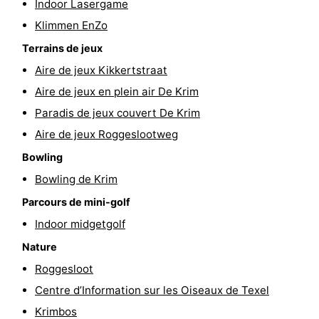
Indoor Lasergame
Texel
De
-
Klimmen EnZo
Terrains de jeux
Krim
EuroParcs
-
Aire de jeux Kikkertstraat
Texel
Kustpark
-
Aire de jeux en plein air De Krim
Paradis de jeux couvert De Krim
Texel
Sluftervallei
-
Aire de jeux Roggeslootweg
Strandhuys
-
Bowling
Bowling de Krim
Villapark
-
Parcours de mini-golf
Residentie
Villapark
Hôtels
Indoor midgetgolf
Texel
Vogelmient
Last
Nature
Roggesloot
minutes
Plages
Centre d’Information sur les Oiseaux de Texel
Voir
Krimbos