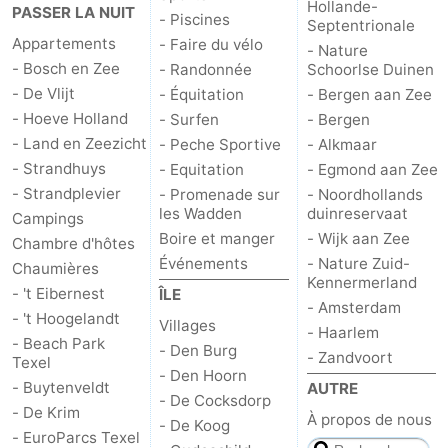
Hollande-
PASSER LA NUIT
- Piscines
Septentrionale
Nature
-
Appartements
- Faire du vélo
- Nature
- Bosch en Zee
- Randonnée
Schoorlse Duinen
Schoorlse
Bergen
-
- De Vlijt
- Équitation
- Bergen aan Zee
- Hoeve Holland
- Surfen
- Bergen
Duinen
aan
Bergen
-
- Land en Zeezicht
- Peche Sportive
- Alkmaar
- Strandhuys
- Equitation
- Egmond aan Zee
Zee
Alkmaar
-
- Strandplevier
- Promenade sur
- Noordhollands
les Wadden
duinreservaat
Campings
Egmond
-
Boire et manger
- Wijk aan Zee
Chambre d'hôtes
Événements
- Nature Zuid-
aan
Noordhollands
-
Chaumières
Kennermerland
- 't Eibernest
ÎLE
- Amsterdam
Zee
duinreservaat
Wijk
-
- 't Hoogelandt
Villages
- Haarlem
- Beach Park
- Den Burg
aan
Nature
-
- Zandvoort
Texel
- Den Hoorn
- Buytenveldt
AUTRE
Zee
Zuid-
Amsterdam
-
- De Cocksdorp
- De Krim
À propos de nous
- De Koog
- EuroParcs Texel
Kennermerland
Haarlem
-