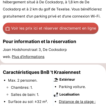
hébergement situé à De Cocksdorp, à 1,8 km de De
Koog
Oudeschild
-
Cocksdorp et à 2 km du golf de Texelse. Vous bénéficierez
gratuitement d'un parking privé et d'une connexion Wi-Fi.
De
-
Waal
Oosterend
Nature
Voir les prix ici
et réserver directement en ligne
Plus
Pour information et la réservation
beaux
Passer
Joan Hodshonstraat 3, De Cocksdorp
web.
Plus d'informations
points
la
Appartements
de
nuit
-
Caractéristiques BnB 't Kraaiennest
Extérieur
Max. 2 personen.
vue
Bosch
-
Parking voiture.
Chambres: 1.
en
De
-
Salles de bain: 1.
Localisation
Surface au sol: ±32 m².
Distance de la plage :
Zee
Vlijt
Hoeve
-