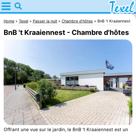
Home
Texel
Home
Texel
Passer la nuit
Chambre d'hôtes
BnB 't Kraaiennest
BnB 't Kraaiennest - Chambre d'hôtes
Astuces
Avec
les
Villages
enfants
-
Den
-
Burg
Den
-
Hoorn
De
-
Offrant une vue sur le jardin, le BnB 't Kraaiennest est un
Cocksdorp
De
-