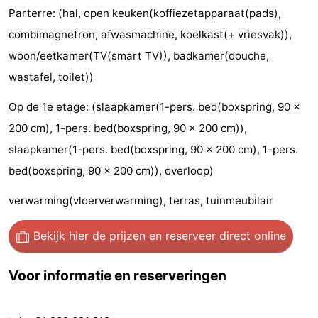
Parterre: (hal, open keuken(koffiezetapparaat(pads),
Holland
Land
-
combimagnetron, afwasmachine, koelkast(+ vriesvak)),
en
Strandhuys
-
woon/eetkamer(TV(smart TV)), badkamer(douche,
wastafel, toilet))
Zeezicht
Strandplevier
Bed
Op de 1e etage: (slaapkamer(1-pers. bed(boxspring, 90 x
(&
Campings
200 cm), 1-pers. bed(boxspring, 90 x 200 cm)),
breakfasts)
Hotels
slaapkamer(1-pers. bed(boxspring, 90 x 200 cm), 1-pers.
bed(boxspring, 90 x 200 cm)), overloop)
Vakantiehuizen
verwarming(vloerverwarming), terras, tuinmeubilair
-
Bekijk hier de prijzen
en reserveer direct online
't
-
Voor informatie en reserveringen
Eibernest
't
-
Hoogelandt
Beach
-