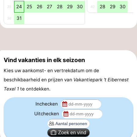
24
25
26
27
28
29
30
28
29
30
35
40
Speeltuinen
-
31
36
Minigolfbanen
Natuur
Rondleidingen
Sporten
Vind vakanties in elk seizoen
-
Kies uw aankomst- en vertrekdatum om de
Zwembaden
-
beschikbaarheid en prijzen van
Vakantiepark 't Eibernest
Texel 1
te ontdekken.
Fietsen
-
Inchecken
Wandelen
-
Uitchecken
Paardrijden
-
Zoek en vind
Surfen
-