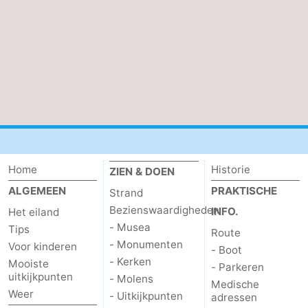
Natuur
-
Schoorlse
Bergen
-
Duinen
aan
Bergen
-
Zee
Alkmaar
-
Egmond
-
Home
Historie
ZIEN & DOEN
aan
Noordhollands
-
ALGEMEEN
PRAKTISCHE
Strand
Bezienswaardigheden
INFO.
Zee
duinreservaat
Wijk
-
Het eiland
- Musea
Tips
Route
aan
Natuur
-
- Monumenten
Voor kinderen
- Boot
- Kerken
Mooiste
- Parkeren
Zee
Zuid-
Amsterdam
-
uitkijkpunten
- Molens
Medische
Weer
- Uitkijkpunten
adressen
Kennermerland
Haarlem
-