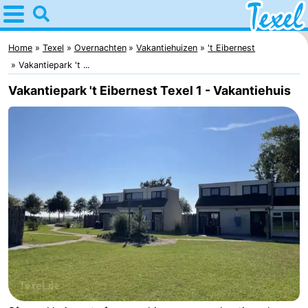
Home
Texel
Home
Texel
Overnachten
Vakantiehuizen
't Eibernest
Vakantiepark 't ...
Tips
Vakantiepark 't Eibernest Texel 1 - Vakantiehuis
Voor
kinderen
Dorpen
-
Den
-
Burg
Den
-
Hoorn
De
-
Cocksdorp
De
-