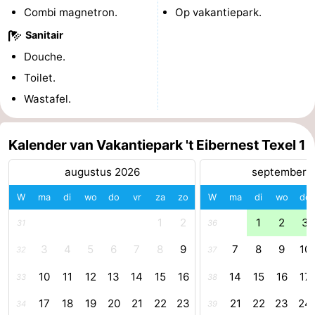
Combi magnetron.
Op vakantiepark.
&
Bezienswaardigheden
Sanitair
doen
-
Douche.
Toilet.
Musea
-
Wastafel.
Monumenten
-
Kalender van Vakantiepark 't Eibernest Texel 1
Kerken
-
augustus 2026
september 
Molens
-
W
ma
di
wo
do
vr
za
zo
W
ma
di
wo
do
Uitkijkpunten
Attracties
1
2
1
2
3
31
36
-
3
4
5
6
7
8
9
7
8
9
10
32
37
Rondvaarten
-
10
11
12
13
14
15
16
14
15
16
17
33
38
17
18
19
20
21
22
23
21
22
23
24
34
39
Boerderijen
-