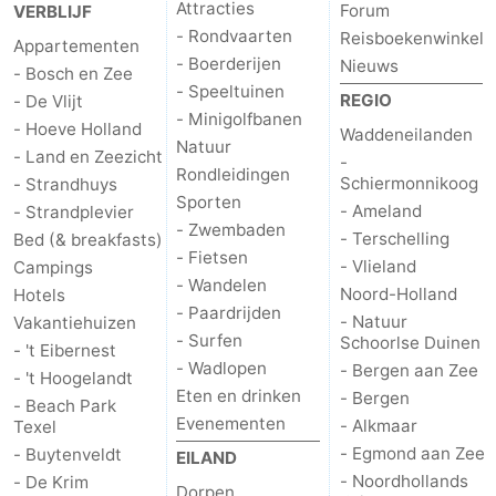
Attracties
Forum
VERBLIJF
- Rondvaarten
Reisboekenwinkel
Zandvoort
Weer
Appartementen
- Boerderijen
Nieuws
- Bosch en Zee
- Speeltuinen
Contact
REGIO
- De Vlijt
- Minigolfbanen
- Hoeve Holland
Waddeneilanden
Natuur
- Land en Zeezicht
-
Rondleidingen
Schiermonnikoog
- Strandhuys
Sporten
- Ameland
- Strandplevier
- Zwembaden
- Terschelling
Bed (& breakfasts)
- Fietsen
- Vlieland
Campings
- Wandelen
Noord-Holland
Hotels
- Paardrijden
- Natuur
Vakantiehuizen
- Surfen
Schoorlse Duinen
- 't Eibernest
- Wadlopen
- Bergen aan Zee
- 't Hoogelandt
Eten en drinken
- Bergen
- Beach Park
Evenementen
- Alkmaar
Texel
- Egmond aan Zee
- Buytenveldt
EILAND
- Noordhollands
- De Krim
Dorpen