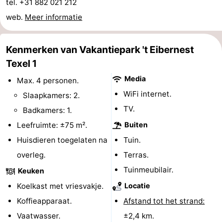
tel. +31 882 021 212
Park
Buytenveldt
-
web.
Meer informatie
Texel
De
-
Kenmerken van Vakantiepark 't Eibernest
Krim
EuroParcs
-
Texel 1
Media
Max. 4 personen.
Texel
Kustpark
-
WiFi internet.
Slaapkamers: 2.
Texel
Sluftervallei
-
TV.
Badkamers: 1.
Leefruimte: ±75 m².
Buiten
Strandhuys
-
Huisdieren toegelaten na
Tuin.
Villapark
-
overleg.
Terras.
Tuinmeubilair.
Residentie
Villapark
Last
Keuken
Koelkast met vriesvakje.
Locatie
Texel
Vogelmient
minutes
Strand
Koffieapparaat.
Afstand tot het strand:
Zien
Vaatwasser.
±2,4 km.