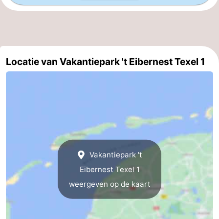
Wadlopen
Zeehonden
Eten
Locatie van Vakantiepark 't Eibernest Texel 1
en
Evenementen
drinken
Praktisch
Forum
Route
-
Vakantiepark 't
Eibernest Texel 1
Boot
Waddenhoppen
weergeven op de kaart
-
Parkeren
Reisboekenwinkel