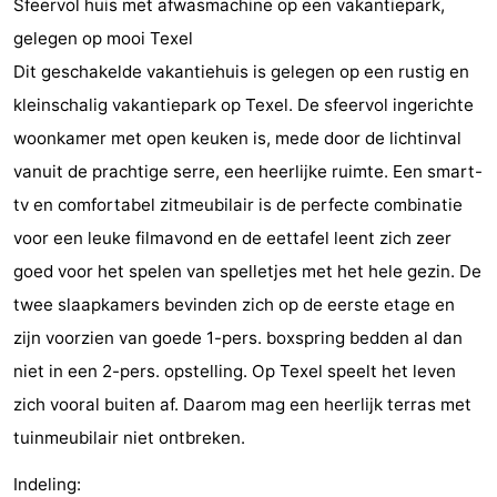
Sfeervol huis met afwasmachine op een vakantiepark,
Koog
Oudeschild
-
gelegen op mooi Texel
Dit geschakelde vakantiehuis is gelegen op een rustig en
De
-
kleinschalig vakantiepark op Texel. De sfeervol ingerichte
Waal
Oosterend
Natuur
woonkamer met open keuken is, mede door de lichtinval
vanuit de prachtige serre, een heerlijke ruimte. Een smart-
Mooiste
tv en comfortabel zitmeubilair is de perfecte combinatie
uitkijkpunten
Overnachten
voor een leuke filmavond en de eettafel leent zich zeer
goed voor het spelen van spelletjes met het hele gezin. De
Appartementen
twee slaapkamers bevinden zich op de eerste etage en
-
zijn voorzien van goede 1-pers. boxspring bedden al dan
niet in een 2-pers. opstelling. Op Texel speelt het leven
Bosch
-
zich vooral buiten af. Daarom mag een heerlijk terras met
en
De
-
tuinmeubilair niet ontbreken.
Zee
Vlijt
Hoeve
-
Indeling: