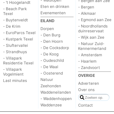
- Wadlopen
- Bergen aan Zee
- 't Hoogelandt
Eten en drinken
- Bergen
- Beach Park
Evenementen
- Alkmaar
Texel
- Egmond aan Zee
- Buytenveldt
EILAND
- Noordhollands
- De Krim
Dorpen
duinreservaat
- EuroParcs Texel
- Den Burg
- Wijk aan Zee
- Kustpark Texel
- Den Hoorn
- Natuur Zuid-
- Sluftervallei
- De Cocksdorp
Kennermerland
- Strandhuys
- De Koog
- Amsterdam
- Villapark
- Oudeschild
- Haarlem
Residentie Texel
- De Waal
- Zandvoort
- Villapark
- Oosterend
Vogelmient
OVERIGE
Natuur
Last minutes
Adverteren
Zeehonden
Over ons
Waddeneilanden
- Waddenhoppen
Waddenzee
Contact