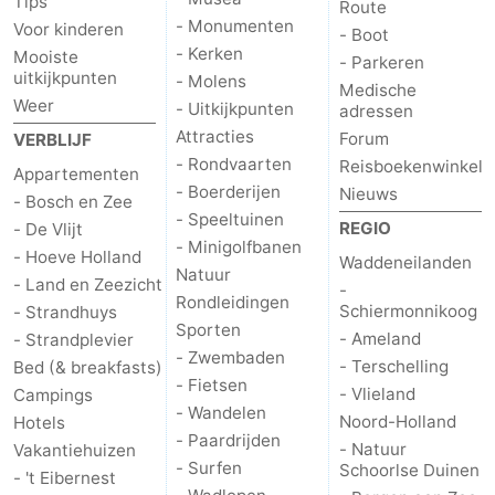
Tips
Route
- Monumenten
Voor kinderen
- Boot
- Kerken
Mooiste
- Parkeren
uitkijkpunten
- Molens
Medische
Weer
- Uitkijkpunten
adressen
Attracties
Forum
VERBLIJF
- Rondvaarten
Reisboekenwinkel
Appartementen
- Boerderijen
Nieuws
- Bosch en Zee
- Speeltuinen
REGIO
- De Vlijt
- Minigolfbanen
- Hoeve Holland
Waddeneilanden
Natuur
- Land en Zeezicht
-
Rondleidingen
Schiermonnikoog
- Strandhuys
Sporten
- Ameland
- Strandplevier
- Zwembaden
- Terschelling
Bed (& breakfasts)
- Fietsen
- Vlieland
Campings
- Wandelen
Noord-Holland
Hotels
- Paardrijden
- Natuur
Vakantiehuizen
- Surfen
Schoorlse Duinen
- 't Eibernest