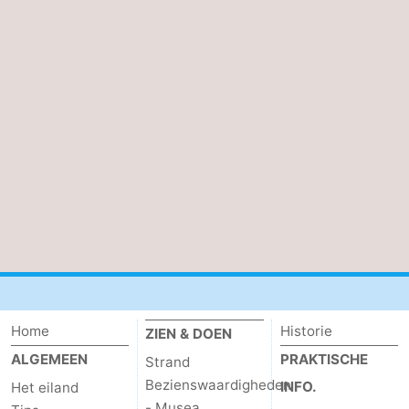
Home
Historie
ZIEN & DOEN
ALGEMEEN
PRAKTISCHE
Strand
Bezienswaardigheden
INFO.
Het eiland
- Musea