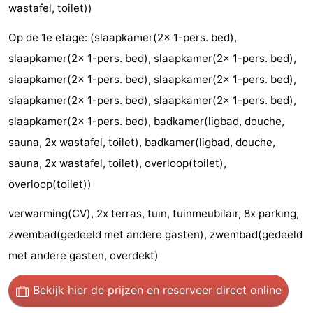
wastafel, toilet))
&
Bezienswaardigheden
Op de 1e etage: (slaapkamer(2x 1-pers. bed),
doen
-
slaapkamer(2x 1-pers. bed), slaapkamer(2x 1-pers. bed),
slaapkamer(2x 1-pers. bed), slaapkamer(2x 1-pers. bed),
Musea
-
slaapkamer(2x 1-pers. bed), slaapkamer(2x 1-pers. bed),
Monumenten
-
slaapkamer(2x 1-pers. bed), badkamer(ligbad, douche,
sauna, 2x wastafel, toilet), badkamer(ligbad, douche,
Kerken
-
sauna, 2x wastafel, toilet), overloop(toilet),
Molens
-
overloop(toilet))
Uitkijkpunten
Attracties
verwarming(CV), 2x terras, tuin, tuinmeubilair, 8x parking,
zwembad(gedeeld met andere gasten), zwembad(gedeeld
-
met andere gasten, overdekt)
Rondvaarten
-
Bekijk hier de prijzen
en reserveer direct online
Boerderijen
-