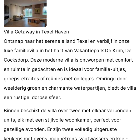
Koog
Oudeschild
-
De
-
Villa Getaway in Texel Haven
Waal
Oosterend
Natuur
Ontsnap naar het serene eiland Texel en verblijf in onze
Mooiste
luxe familievilla in het hart van Vakantiepark De Krim, De
Cocksdorp. Deze moderne villa is ontworpen met comfort
uitkijkpunten
Overnachten
en ruimte in gedachten en is ideaal voor familie-uitjes,
Appartementen
groepsretraites of reünies met collega's. Omringd door
weelderig groen en charmante waterpartijen, biedt de villa
-
een rustige, dorpse sfeer.
Bosch
-
Binnen beschikt de villa over twee met elkaar verbonden
units, elk met een stijlvolle woonkamer, perfect voor
en
De
-
gezellige avonden. Er zijn twee volledig uitgeruste
Zee
Vlijt
Hoeve
-
keukens met ovens, magnetrons, vaatwassers en koel-