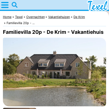
Home
Texel
Home
Texel
Overnachten
Vakantiehuizen
De Krim
Familievilla 20p - ...
Tips
Familievilla 20p - De Krim - Vakantiehuis
Voor
kinderen
Dorpen
-
Den
-
Burg
Den
-
Hoorn
De
-
Cocksdorp
De
-