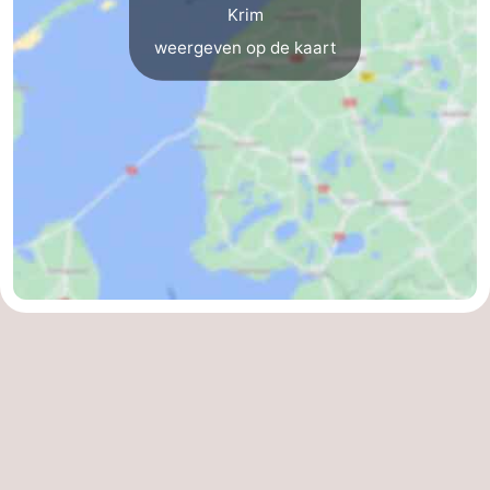
Krim
Zandvoort
Weer
weergeven op de kaart
Contact