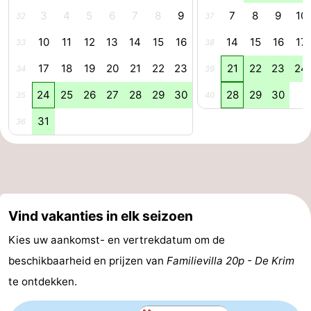
3
4
5
6
7
8
9
7
8
9
10
32
37
Nieuws
10
11
12
13
14
15
16
14
15
16
17
33
38
Medische
17
18
19
20
21
22
23
21
22
23
24
34
39
adressen
Regio
24
25
26
27
28
29
30
28
29
30
35
40
Waddeneilanden
31
36
-
Schiermonnikoog
-
Ameland
-
Vind vakanties in elk seizoen
Kies uw aankomst- en vertrekdatum om de
Terschelling
-
beschikbaarheid en prijzen van
Familievilla 20p - De Krim
Vlieland
Noord-
te ontdekken.
Holland
-