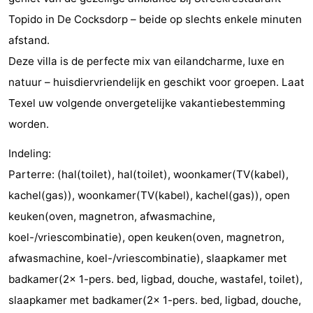
Topido in De Cocksdorp – beide op slechts enkele minuten
Park
Buytenveldt
-
afstand.
Texel
De
-
Deze villa is de perfecte mix van eilandcharme, luxe en
natuur – huisdiervriendelijk en geschikt voor groepen. Laat
Krim
EuroParcs
-
Texel uw volgende onvergetelijke vakantiebestemming
Texel
Kustpark
-
worden.
Texel
Sluftervallei
-
Indeling:
Parterre: (hal(toilet), hal(toilet), woonkamer(TV(kabel),
Strandhuys
-
kachel(gas)), woonkamer(TV(kabel), kachel(gas)), open
Villapark
-
keuken(oven, magnetron, afwasmachine,
koel-/vriescombinatie), open keuken(oven, magnetron,
Residentie
Villapark
Last
afwasmachine, koel-/vriescombinatie), slaapkamer met
Texel
Vogelmient
minutes
Strand
badkamer(2x 1-pers. bed, ligbad, douche, wastafel, toilet),
slaapkamer met badkamer(2x 1-pers. bed, ligbad, douche,
Zien