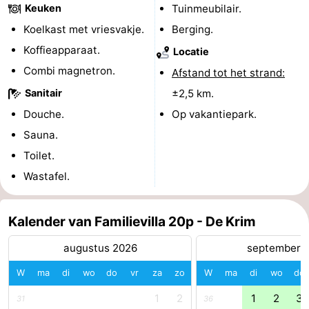
Keuken
Tuinmeubilair.
Wadlopen
Zeehonden
Koelkast met vriesvakje.
Berging.
Koffieapparaat.
Locatie
Eten
Combi magnetron.
Afstand tot het strand:
en
Evenementen
Sanitair
±2,5 km.
Douche.
Op vakantiepark.
drinken
Praktisch
Sauna.
Forum
Toilet.
Wastafel.
Route
-
Kalender van Familievilla 20p - De Krim
Boot
Waddenhoppen
augustus 2026
september 
-
W
ma
di
wo
do
vr
za
zo
W
ma
di
wo
do
1
2
1
2
3
31
36
Parkeren
Reisboekenwinkel