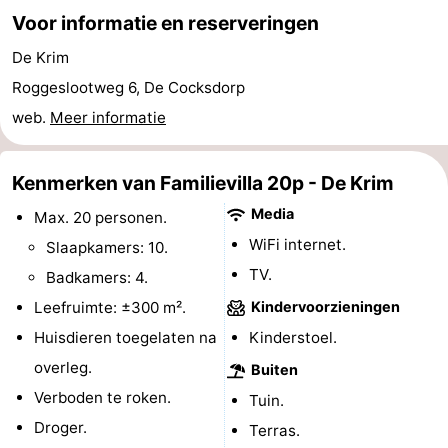
Voor informatie en reserveringen
Speeltuinen
-
De Krim
Minigolfbanen
Natuur
Roggeslootweg 6, De Cocksdorp
web.
Meer informatie
Rondleidingen
Sporten
Kenmerken van Familievilla 20p - De Krim
-
Media
Max. 20 personen.
WiFi internet.
Slaapkamers: 10.
Zwembaden
-
TV.
Badkamers: 4.
Fietsen
-
Leefruimte: ±300 m².
Kindervoorzieningen
Huisdieren toegelaten na
Kinderstoel.
Wandelen
-
overleg.
Buiten
Paardrijden
-
Verboden te roken.
Tuin.
Droger.
Terras.
Surfen
-