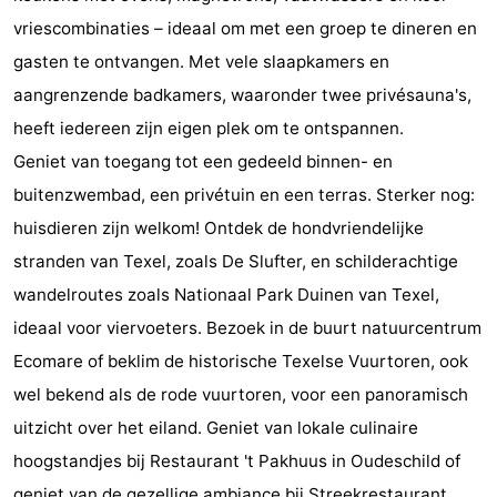
vriescombinaties – ideaal om met een groep te dineren en
Holland
Land
-
gasten te ontvangen. Met vele slaapkamers en
en
Strandhuys
-
aangrenzende badkamers, waaronder twee privésauna's,
heeft iedereen zijn eigen plek om te ontspannen.
Zeezicht
Strandplevier
Bed
Geniet van toegang tot een gedeeld binnen- en
(&
Campings
buitenzwembad, een privétuin en een terras. Sterker nog:
huisdieren zijn welkom! Ontdek de hondvriendelijke
breakfasts)
Hotels
stranden van Texel, zoals De Slufter, en schilderachtige
Vakantiehuizen
wandelroutes zoals Nationaal Park Duinen van Texel,
ideaal voor viervoeters. Bezoek in de buurt natuurcentrum
-
Ecomare of beklim de historische Texelse Vuurtoren, ook
't
-
wel bekend als de rode vuurtoren, voor een panoramisch
uitzicht over het eiland. Geniet van lokale culinaire
Eibernest
't
-
hoogstandjes bij Restaurant 't Pakhuus in Oudeschild of
Hoogelandt
Beach
-
geniet van de gezellige ambiance bij Streekrestaurant