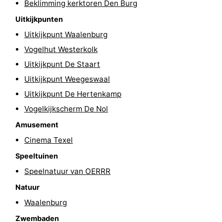
Beklimming kerktoren Den Burg
Park
Buytenveldt
-
Uitkijkpunten
Uitkijkpunt Waalenburg
Texel
De
-
Vogelhut Westerkolk
Krim
EuroParcs
-
Uitkijkpunt De Staart
Uitkijkpunt Weegeswaal
Texel
Kustpark
-
Uitkijkpunt De Hertenkamp
Texel
Sluftervallei
-
Vogelkijkscherm De Nol
Amusement
Strandhuys
-
Cinema Texel
Villapark
-
Speeltuinen
Residentie
Villapark
Last
Speelnatuur van OERRR
Natuur
Texel
Vogelmient
minutes
Strand
Waalenburg
Zien
Zwembaden