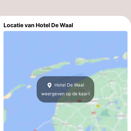
Speeltuinen
-
Minigolfbanen
Natuur
Locatie van Hotel De Waal
Rondleidingen
Sporten
-
Zwembaden
-
Hotel De Waal
Fietsen
-
weergeven op de kaart
Wandelen
-
Paardrijden
-
Surfen
-