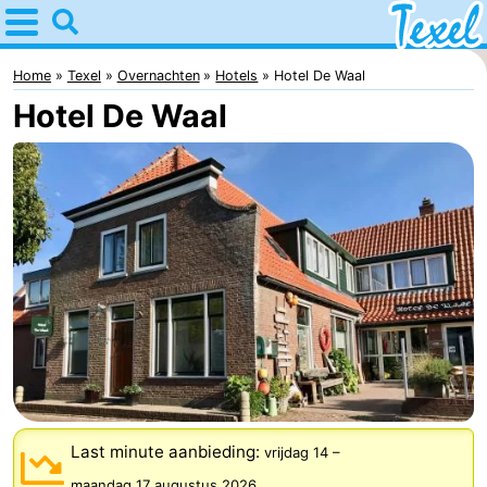
Home
Texel
Home
Texel
Overnachten
Hotels
Hotel De Waal
Hotel De Waal
Tips
Voor
kinderen
Dorpen
-
Den
-
Burg
Den
-
Hoorn
De
-
Last minute aanbieding:
vrijdag 14
–
Cocksdorp
De
-
maandag 17 augustus 2026