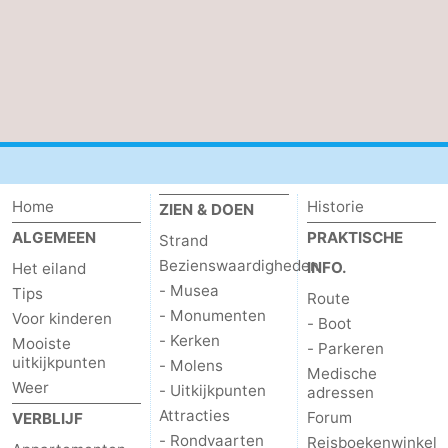
Nieuws
Medische
adressen
Regio
Waddeneilanden
Home
Historie
ZIEN & DOEN
-
ALGEMEEN
PRAKTISCHE
Strand
Schiermonnikoog
-
Bezienswaardigheden
INFO.
Het eiland
- Musea
Tips
Route
Ameland
-
- Monumenten
Voor kinderen
- Boot
- Kerken
Mooiste
- Parkeren
Terschelling
-
uitkijkpunten
- Molens
Medische
Weer
- Uitkijkpunten
adressen
Vlieland
Noord-
Attracties
Forum
VERBLIJF
- Rondvaarten
Holland
-
Reisboekenwinkel