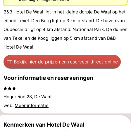
Koog
Oudeschild
-
B&B Hotel De Waal ligt in het kleine dorpje De Waal op het
De
-
eiland Texel. Den Burg ligt op 3 km afstand. De haven van
Oudeschild ligt op 4 km afstand. Nationaal Park. De duinen
Waal
Oosterend
Natuur
van Texel en de Koog liggen op 5 km afstand van B&B
Mooiste
Hotel De Waal.
uitkijkpunten
Overnachten
Bekijk hier de prijzen
en reserveer direct online
Appartementen
Voor informatie en reserveringen
-
Hogereind 28, De Waal
Bosch
-
web.
Meer informatie
en
De
-
Kenmerken van Hotel De Waal
Zee
Vlijt
Hoeve
-