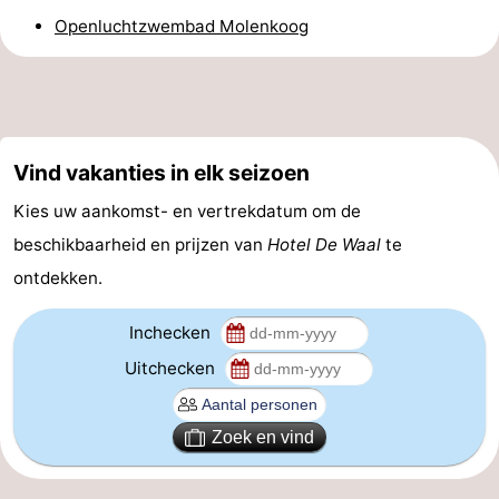
Openluchtzwembad Molenkoog
&
Bezienswaardigheden
doen
-
Musea
-
Vind vakanties in elk seizoen
Monumenten
-
Kies uw aankomst- en vertrekdatum om de
Kerken
-
beschikbaarheid en prijzen van
Hotel De Waal
te
ontdekken.
Molens
-
Inchecken
Uitkijkpunten
Attracties
Uitchecken
-
Rondvaarten
-
Zoek en vind
Boerderijen
-