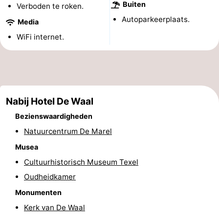
Buiten
Verboden te roken.
Holland
Land
-
Autoparkeerplaats.
Media
en
Strandhuys
-
WiFi internet.
Zeezicht
Strandplevier
Bed
(&
Campings
Nabij Hotel De Waal
breakfasts)
Hotels
Bezienswaardigheden
Vakantiehuizen
Natuurcentrum De Marel
-
Musea
Cultuurhistorisch Museum Texel
't
-
Oudheidkamer
Eibernest
't
-
Monumenten
Kerk van De Waal
Hoogelandt
Beach
-