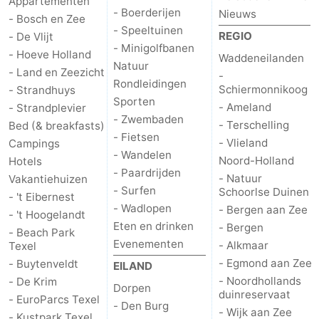
Appartementen
- Boerderijen
Nieuws
- Bosch en Zee
Natuur
-
- Speeltuinen
REGIO
- De Vlijt
- Minigolfbanen
- Hoeve Holland
Waddeneilanden
Schoorlse
Bergen
-
Natuur
- Land en Zeezicht
-
Rondleidingen
Schiermonnikoog
- Strandhuys
Duinen
aan
Bergen
-
Sporten
- Ameland
- Strandplevier
- Zwembaden
Zee
Alkmaar
-
- Terschelling
Bed (& breakfasts)
- Fietsen
- Vlieland
Campings
- Wandelen
Egmond
-
Noord-Holland
Hotels
- Paardrijden
- Natuur
Vakantiehuizen
aan
Noordhollands
-
- Surfen
Schoorlse Duinen
- 't Eibernest
- Wadlopen
- Bergen aan Zee
- 't Hoogelandt
Zee
duinreservaat
Wijk
-
Eten en drinken
- Bergen
- Beach Park
Evenementen
- Alkmaar
Texel
aan
Natuur
-
- Egmond aan Zee
- Buytenveldt
EILAND
- Noordhollands
- De Krim
Zee
Zuid-
Amsterdam
-
Dorpen
duinreservaat
- EuroParcs Texel
- Den Burg
- Wijk aan Zee
Kennermerland
Haarlem
-
- Kustpark Texel