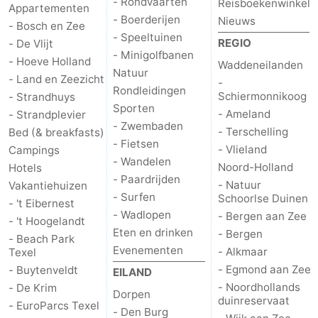
- Rondvaarten
Reisboekenwinkel
Appartementen
- Boerderijen
Nieuws
- Bosch en Zee
Natuur
-
- Speeltuinen
REGIO
- De Vlijt
- Minigolfbanen
Schoorlse
Bergen
-
- Hoeve Holland
Waddeneilanden
Natuur
- Land en Zeezicht
-
Rondleidingen
Duinen
aan
Bergen
-
Schiermonnikoog
- Strandhuys
Sporten
- Ameland
- Strandplevier
Zee
Alkmaar
-
- Zwembaden
- Terschelling
Bed (& breakfasts)
- Fietsen
- Vlieland
Campings
Egmond
-
- Wandelen
Noord-Holland
Hotels
- Paardrijden
- Natuur
Vakantiehuizen
aan
Noordhollands
-
- Surfen
Schoorlse Duinen
- 't Eibernest
- Wadlopen
- Bergen aan Zee
Zee
duinreservaat
Wijk
-
- 't Hoogelandt
Eten en drinken
- Bergen
- Beach Park
Evenementen
aan
Natuur
-
- Alkmaar
Texel
- Egmond aan Zee
- Buytenveldt
EILAND
Zee
Zuid-
Amsterdam
-
- Noordhollands
- De Krim
Dorpen
duinreservaat
- EuroParcs Texel
- Den Burg
Kennermerland
Haarlem
-