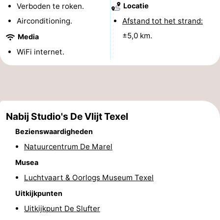
Verboden te roken.
Locatie
Holland
Land
-
Airconditioning.
Afstand tot het strand:
en
Strandhuys
-
±5,0 km.
Media
WiFi internet.
Zeezicht
Strandplevier
Bed
(&
Campings
breakfasts)
Hotels
Nabij Studio's De Vlijt Texel
Vakantiehuizen
Bezienswaardigheden
-
Natuurcentrum De Marel
Musea
't
-
Luchtvaart & Oorlogs Museum Texel
Eibernest
't
-
Uitkijkpunten
Uitkijkpunt De Slufter
Hoogelandt
Beach
-