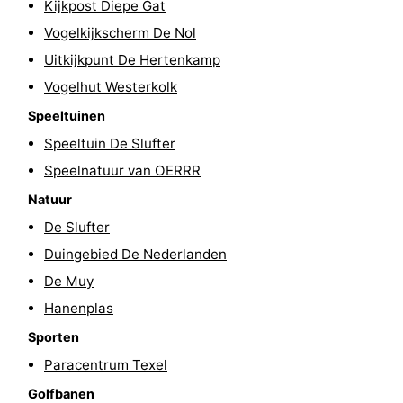
Kijkpost Diepe Gat
Park
Buytenveldt
-
Vogelkijkscherm De Nol
Uitkijkpunt De Hertenkamp
Texel
De
-
Vogelhut Westerkolk
Krim
EuroParcs
-
Speeltuinen
Speeltuin De Slufter
Texel
Kustpark
-
Speelnatuur van OERRR
Texel
Sluftervallei
-
Natuur
De Slufter
Strandhuys
-
Duingebied De Nederlanden
Villapark
-
De Muy
Hanenplas
Residentie
Villapark
Last
Sporten
Texel
Vogelmient
minutes
Strand
Paracentrum Texel
Zien
Golfbanen