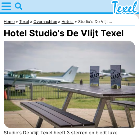
Home
Texel
Home
Texel
Overnachten
Hotels
Studio's De Vlijt ...
Hotel Studio's De Vlijt Texel
Tips
Voor
kinderen
Dorpen
-
Den
-
Burg
Den
-
Hoorn
De
-
Cocksdorp
De
-
Studio's De Vlijt Texel heeft 3 sterren en biedt luxe