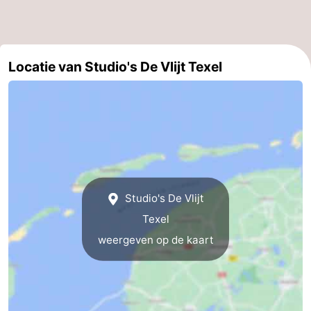
Speeltuinen
-
Minigolfbanen
Natuur
Locatie van Studio's De Vlijt Texel
Rondleidingen
Sporten
-
Zwembaden
-
Studio's De Vlijt
Fietsen
-
Texel
weergeven op de kaart
Wandelen
-
Paardrijden
-
Surfen
-