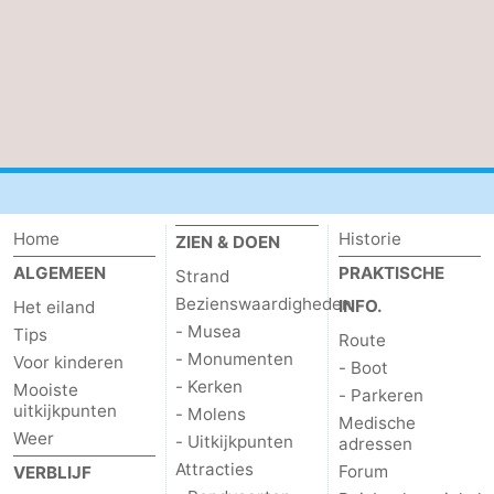
Nieuws
Medische
adressen
Regio
Waddeneilanden
Home
Historie
-
ZIEN & DOEN
ALGEMEEN
PRAKTISCHE
Strand
Schiermonnikoog
-
Bezienswaardigheden
INFO.
Het eiland
- Musea
Tips
Ameland
-
Route
- Monumenten
Voor kinderen
- Boot
- Kerken
Terschelling
-
Mooiste
- Parkeren
uitkijkpunten
- Molens
Medische
Vlieland
Noord-
Weer
- Uitkijkpunten
adressen
Attracties
Forum
VERBLIJF
Holland
-