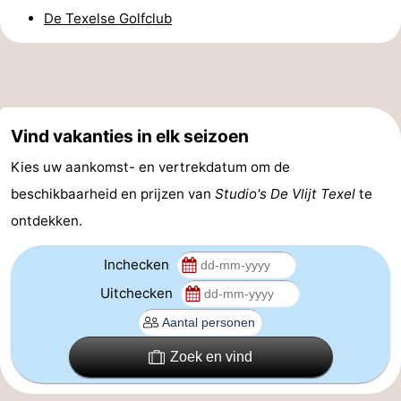
De Texelse Golfclub
&
Bezienswaardigheden
doen
-
Musea
-
Vind vakanties in elk seizoen
Monumenten
-
Kies uw aankomst- en vertrekdatum om de
Kerken
-
beschikbaarheid en prijzen van
Studio's De Vlijt Texel
te
ontdekken.
Molens
-
Inchecken
Uitkijkpunten
Attracties
Uitchecken
-
Rondvaarten
-
Zoek en vind
Boerderijen
-