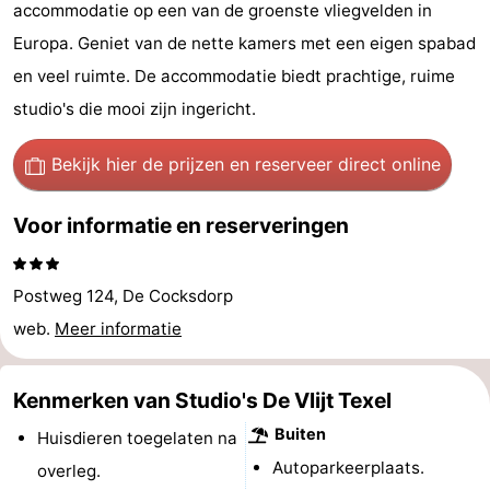
accommodatie op een van de groenste vliegvelden in
Koog
Oudeschild
-
Europa. Geniet van de nette kamers met een eigen spabad
De
-
en veel ruimte. De accommodatie biedt prachtige, ruime
studio's die mooi zijn ingericht.
Waal
Oosterend
Natuur
Bekijk hier de prijzen
en reserveer direct online
Mooiste
Voor informatie en reserveringen
uitkijkpunten
Overnachten
Appartementen
Postweg 124, De Cocksdorp
-
web.
Meer informatie
Bosch
-
Kenmerken van Studio's De Vlijt Texel
en
De
-
Buiten
Huisdieren toegelaten na
Autoparkeerplaats.
Zee
Vlijt
Hoeve
-
overleg.