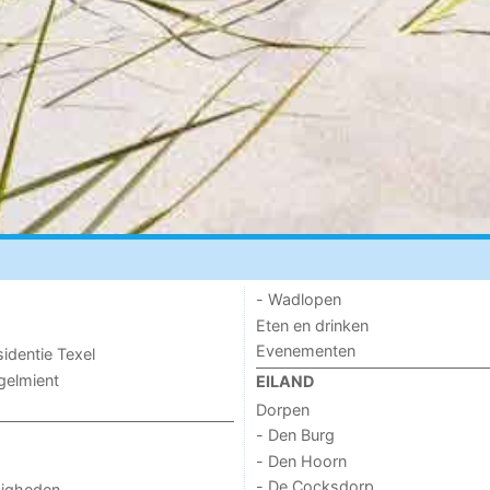
- Wadlopen
Eten en drinken
Evenementen
sidentie Texel
ogelmient
EILAND
Dorpen
- Den Burg
- Den Hoorn
- De Cocksdorp
digheden