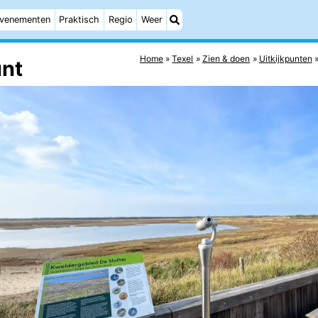
venementen
Praktisch
Regio
Weer
Home
Texel
Zien & doen
Uitkijkpunten
unt