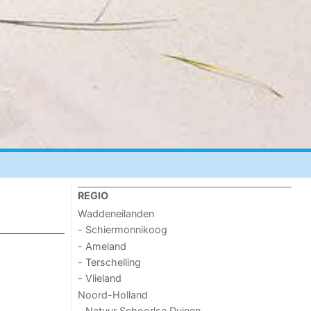
REGIO
Waddeneilanden
- Schiermonnikoog
- Ameland
- Terschelling
- Vlieland
Noord-Holland
- Natuur Schoorlse Duinen