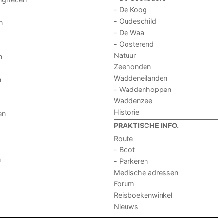
- De Koog
- Oudeschild
n
- De Waal
- Oosterend
Natuur
n
Zeehonden
Waddeneilanden
n
- Waddenhoppen
Waddenzee
Historie
en
PRAKTISCHE INFO.
n
Route
- Boot
n
- Parkeren
Medische adressen
Forum
Reisboekenwinkel
Nieuws