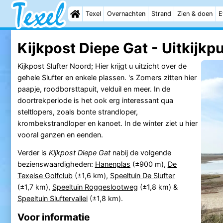
Texel
Overnachten
Strand
Zien & doen
E
Kijkpost Diepe Gat - Uitkijkp
Kijkpost Slufter Noord; Hier krijgt u uitzicht over de
gehele Slufter en enkele plassen. 's Zomers zitten hier
paapje, roodborsttapuit, velduil en meer. In de
doortrekperiode is het ook erg interessant qua
steltlopers, zoals bonte strandloper,
krombekstrandloper en kanoet. In de winter ziet u hier
vooral ganzen en eenden.
Verder is
Kijkpost Diepe Gat
nabij de volgende
bezienswaardigheden:
Hanenplas
(±900 m),
De
Texelse Golfclub
(±1,6 km),
Speeltuin De Slufter
(±1,7 km),
Speeltuin Roggeslootweg
(±1,8 km) &
Speeltuin Sluftervallei
(±1,8 km).
Voor informatie