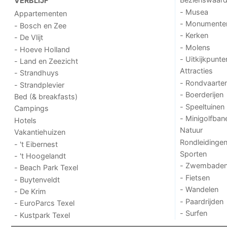
VERBLIJF
- Musea
Appartementen
- Monumente
- Bosch en Zee
- Kerken
- De Vlijt
- Molens
- Hoeve Holland
- Uitkijkpunte
- Land en Zeezicht
Attracties
- Strandhuys
- Rondvaarte
- Strandplevier
- Boerderijen
Bed (& breakfasts)
- Speeltuinen
Campings
- Minigolfban
Hotels
Natuur
Vakantiehuizen
Rondleidinge
- 't Eibernest
Sporten
- 't Hoogelandt
- Zwembade
- Beach Park Texel
- Fietsen
- Buytenveldt
- Wandelen
- De Krim
- Paardrijden
- EuroParcs Texel
- Surfen
- Kustpark Texel