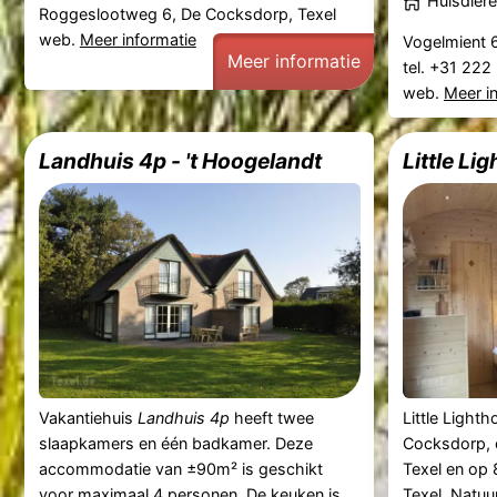
Huisdiere
Roggeslootweg 6, De Cocksdorp, Texel
web.
Meer informatie
Vogelmient 6
Meer informatie
tel. +31 222
web.
Meer i
Landhuis 4p - 't Hoogelandt
Little Li
Vakantiehuis
Landhuis 4p
heeft twee
Little Lighth
slaapkamers en één badkamer. Deze
Cocksdorp, 
accommodatie van ±90m² is geschikt
Texel en op 
voor maximaal 4 personen. De keuken is
Texel. Natu