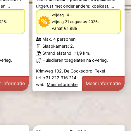
en ...
uitgerust met onder andere: koelkast, ...
–
vrijdag 14
:
:
026
vrijdag 21 augustus 2026
vanaf €1.989
Max. 4 personen.
Slaapkamers: 2.
Strand afstand
: ±1,9 km.
verleg.
Huisdieren toegelaten na overleg.
Krimweg 102, De Cocksdorp, Texel
tel. +31 222 316 214
 informatie
Meer informatie
web.
Meer informatie