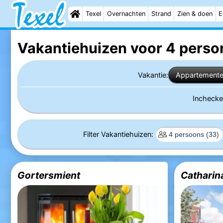
Texel
Overnachten
Strand
Zien & doen
E
Vakantiehuizen voor 4 perso
Vakantie:
Appartement
Incheck
Filter Vakantiehuizen:
Gortersmient
Catharin