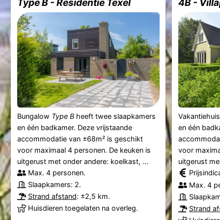
Type B - Residentie Texel
4B - Vill
Bungalow
Type B
heeft twee slaapkamers
Vakantiehui
en één badkamer. Deze vrijstaande
en één badk
accommodatie van ±68m² is geschikt
accommodati
voor maximaal 4 personen. De keuken is
voor maxima
uitgerust met onder andere: koelkast, ...
uitgerust met
Max. 4 personen.
Prijsindi
Slaapkamers: 2.
Max. 4 p
Strand afstand
: ±2,5 km.
Slaapkam
Huisdieren toegelaten na overleg.
Strand a