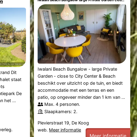
im
Iwalani Beach Bungalow large Private Garden close to City Center & Beach
Iwalani Beach Bungalow - large Private
rand Dit
Garden - close to City Center & Beach
halet staat
beschikt over uitzicht op de tuin, en biedt
ots
accommodatie met een terras en een
ntiepark De
patio, op ongeveer minder dan 1 km van ...
n het ...
Max. 4 personen.
Slaapkamers: 2.
Plevierstraat 19, De Koog
verleg.
web.
Meer informatie
Meer informatie