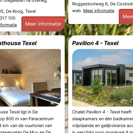
n toegelaten na overleg.
Roggeslootweg 6, De Cocksd
web.
Meer informatie
5, De Koog, Texel
Meer
 317 100
Meer informatie
nformatie
ghthouse Texel
Pavilion 4 - Texel
ouse Texel ligt in De
Chalet
Pavilion 4 - Texel
heeft
op 800 m van Paracentrum
slaapkamers en één badkamer
8 km van de vuurtoren van
vrijstaande en gelijkvloerse 
urreservaten De Muy en De
is geschikt voor maximaal 4 p