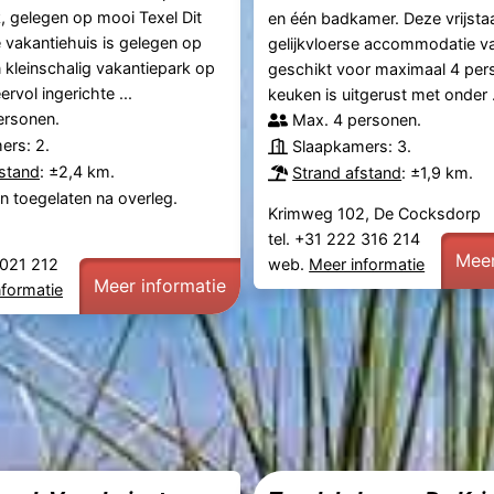
, gelegen op mooi Texel Dit
en één badkamer. Deze vrijsta
vakantiehuis is gelegen op
gelijkvloerse accommodatie v
n kleinschalig vakantiepark op
geschikt voor maximaal 4 per
ervol ingerichte ...
keuken is uitgerust met onder .
ersonen.
Max. 4 personen.
ers: 2.
Slaapkamers: 3.
fstand
: ±2,4 km.
Strand afstand
: ±1,9 km.
n toegelaten na overleg.
Krimweg 102, De Cocksdorp
tel. +31 222 316 214
Meer
2 021 212
web.
Meer informatie
Meer informatie
nformatie