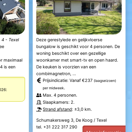
 4 - Texel
Deze gerestylede en gelijkvloerse
ee
bungalow is geschikt voor 4 personen. De
woning beschikt over een gezellige
or maximaal
woonkamer met smart-tv en open haard.
4 is een
De keuken is voorzien van een
combimagnetron, ...
Prijsindicatie: Vanaf €237
(laagseizoen)
.
per midweek
:
026
Max. 4 personen.
Slaapkamers: 2.
Strand afstand
: ±3,0 km.
Schumakersweg 3, De Koog / Texel
tel. +31 222 317 290