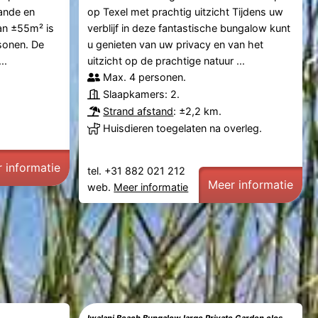
ande en
op Texel met prachtig uitzicht Tijdens uw
an ±55m² is
verblijf in deze fantastische bungalow kunt
sonen. De
u genieten van uw privacy en van het
..
uitzicht op de prachtige natuur ...
Max. 4 personen.
Slaapkamers: 2.
Strand afstand
: ±2,2 km.
Huisdieren toegelaten na overleg.
 informatie
tel. +31 882 021 212
Meer informatie
web.
Meer informatie