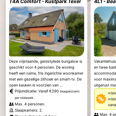
T4A Comfort - Kustpark Texel
4L1 - Bea
Deze vrijstaande, gerestylede bungalow is
Vakantiehui
geschikt voor 4 personen. De woning
en twee bad
heeft een ruime, fris ingerichte woonkamer
accommodati
met een gezellige zithoek en smart-tv. De
voor maxima
open keuken is voorzien van ...
uitgerust met
Prijsindicatie: Vanaf €290
(laagseizoen)
vrijd
.
per midweek
vrij
Max. 4 personen.
vana
Slaapkamers: 2.
Max. 4 p