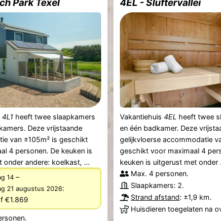
ch Park Texel
4EL - Sluftervallei
s
4L1
heeft twee slaapkamers
Vakantiehuis
4EL
heeft twee 
kamers. Deze vrijstaande
en één badkamer. Deze vrijsta
e van ±105m² is geschikt
gelijkvloerse accommodatie v
al 4 personen. De keuken is
geschikt voor maximaal 4 per
 onder andere: koelkast, ...
keuken is uitgerust met onder .
Max. 4 personen.
–
ag 14
Slaapkamers: 2.
:
dag 21 augustus 2026
Strand afstand
: ±1,9 km.
f €1.869
Huisdieren toegelaten na o
ersonen.