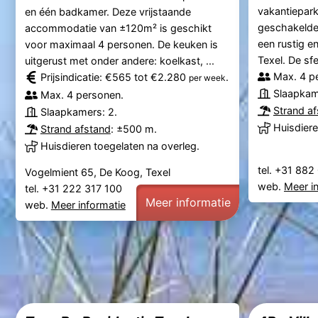
vakantiepark
en één badkamer. Deze vrijstaande
geschakelde 
accommodatie van ±120m² is geschikt
een rustig e
voor maximaal 4 personen. De keuken is
Texel. De sfe
uitgerust met onder andere: koelkast, ...
Max. 4 p
Prijsindicatie: €565 tot €2.280
.
per week
Slaapkam
Max. 4 personen.
Strand a
Slaapkamers: 2.
Huisdiere
Strand afstand
: ±500 m.
Huisdieren toegelaten na overleg.
tel. +31 88
Vogelmient 65, De Koog, Texel
web.
Meer i
tel. +31 222 317 100
Meer informatie
web.
Meer informatie