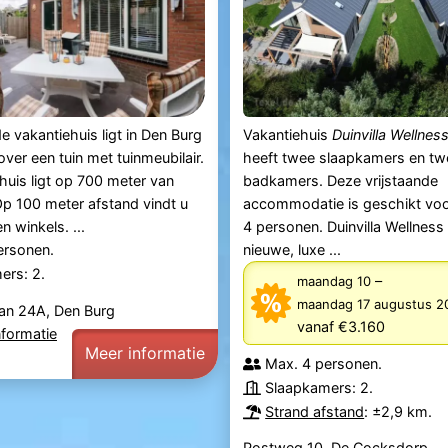
de vakantiehuis ligt in Den Burg
Vakantiehuis
Duinvilla Wellness
over een tuin met tuinmeubilair.
heeft twee slaapkamers en tw
huis ligt op 700 meter van
badkamers. Deze vrijstaande
p 100 meter afstand vindt u
accommodatie is geschikt vo
n winkels. ...
4 personen. Duinvilla Wellness 
ersonen.
nieuwe, luxe ...
ers: 2.
–
maandag 10
maandag 17 augustus 2
aan 24A, Den Burg
vanaf €3.160
nformatie
Meer informatie
Max. 4 personen.
Slaapkamers: 2.
Strand afstand
: ±2,9 km.
Postweg 10, De Cocksdorp