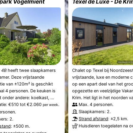
apark Vogelmient
Texel de Luxe - De Kr
s
4B
heeft twee slaapkamers
Chalet op Texel bij Noordzeest
amer. Deze vrijstaande
vrijstaande, luxe en moderne c
e van ±120m² is geschikt
op een apart deel van het gro
al 4 personen. De keuken is
opgezette en veelzijdige Vaka
 onder andere: koelkast, ...
Krim. Het ligt in het noorden va
catie: €510 tot €2.060
.
Max. 4 personen.
per week
Slaapkamers: 2.
ersonen.
Strand afstand
: ±2,5 km.
ers: 2.
Huisdieren toegelaten na o
fstand
: ±500 m.