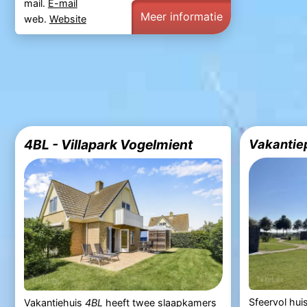
mail.
E-mail
Meer informatie
web.
Website
4BL - Villapark Vogelmient
Sfeervol hu
Vakantiehuis
4BL
heeft twee slaapkamers