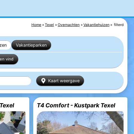
Home
Texel
Overnachten
Vakantiehuizen
filterd
izen
Vakantieparken
en vind
Kaart weergave
 Texel
T4 Comfort - Kustpark Texel