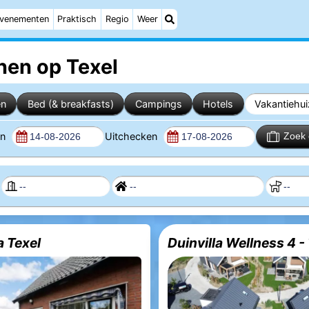
venementen
Praktisch
Regio
Weer
nen op Texel
en
Bed (& breakfasts)
Campings
Hotels
Vakantiehu
en
Uitchecken
Zoek 
a Texel
Duinvilla Wellness 4 -