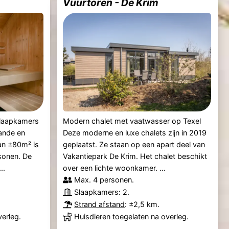
Vuurtoren - De Krim
slaapkamers
Modern chalet met vaatwasser op Texel
ande en
Deze moderne en luxe chalets zijn in 2019
an ±80m² is
geplaatst. Ze staan op een apart deel van
sonen. De
Vakantiepark De Krim. Het chalet beschikt
..
over een lichte woonkamer. ...
Max. 4 personen.
Slaapkamers: 2.
Strand afstand
: ±2,5 km.
verleg.
Huisdieren toegelaten na overleg.