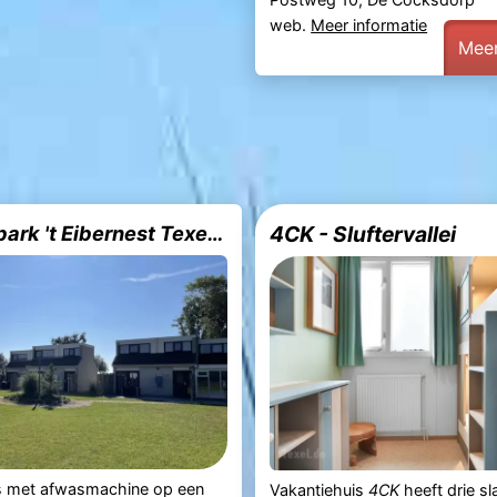
web.
Meer informatie
Meer
Vakantiepark 't Eibernest Texel 1
4CK - Sluftervallei
is met afwasmachine op een
Vakantiehuis
4CK
heeft drie s