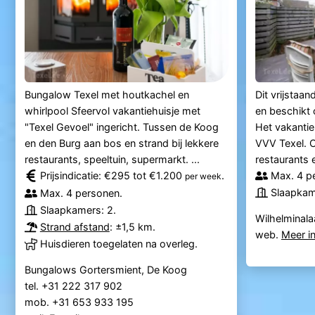
Bungalow Texel met houtkachel en
Dit vrijstaan
whirlpool Sfeervol vakantiehuisje met
en beschikt 
"Texel Gevoel" ingericht. Tussen de Koog
Het vakantie
en den Burg aan bos en strand bij lekkere
VVV Texel. O
restaurants, speeltuin, supermarkt. ...
restaurants e
Prijsindicatie: €295 tot €1.200
.
Max. 4 p
per week
Slaapkam
Max. 4 personen.
Slaapkamers: 2.
Wilhelminal
Strand afstand
: ±1,5 km.
web.
Meer i
Huisdieren toegelaten na overleg.
Bungalows Gortersmient, De Koog
tel. +31 222 317 902
mob. +31 653 933 195