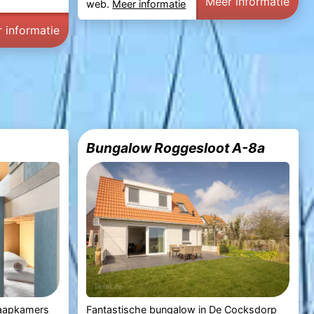
Meer informatie
web.
Meer informatie
 informatie
Bungalow Roggesloot A-8a
laapkamers
Fantastische bungalow in De Cocksdorp