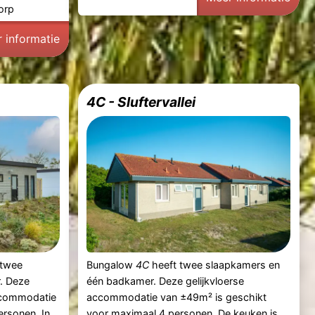
orp
 informatie
4C - Sluftervallei
 twee
Bungalow
4C
heeft twee slaapkamers en
. Deze
één badkamer. Deze gelijkvloerse
accommodatie
accommodatie van ±49m² is geschikt
ersonen. In
voor maximaal 4 personen. De keuken is