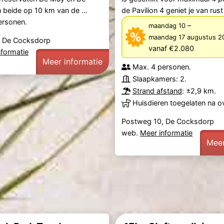
n beide op 10 km van de ...
de Pavilion 4 geniet je van rust 
ersonen.
–
maandag 10
maandag 17 augustus 2
, De Cocksdorp
vanaf €2.080
nformatie
Meer informatie
Max. 4 personen.
Slaapkamers: 2.
Strand afstand
: ±2,9 km.
Huisdieren toegelaten na o
Postweg 10, De Cocksdorp
web.
Meer informatie
Meer