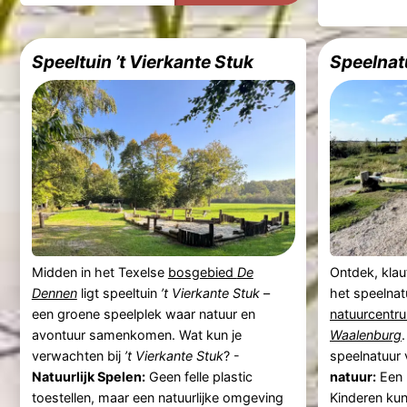
Speeltuin ’t Vierkante Stuk
Speelnat
Midden in het Texelse
bosgebied
De
Ontdek, klaut
Dennen
ligt speeltuin
’t Vierkante Stuk
–
het speelna
een groene speelplek waar natuur en
natuurcent
avontuur samenkomen. Wat kun je
Waalenburg
verwachten bij
’t Vierkante Stuk
? -
speelnatuur
Natuurlijk Spelen:
Geen felle plastic
natuur:
Een 
toestellen, maar een natuurlijke omgeving
Kinderen kun