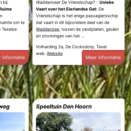
 bij
Waddenveer De Vriendschap
? -
Unieke
Ruime
Vaart over het Eierlandse Gat:
De
en
Vriendschap
is het enige passagiersschip
 ruimte om te
dat vaart in dit bijzondere deel van de
e Texelse
Waddenzee
, tussen de zandplaten, geulen
en stromingen van het ...
Volharding 2a, De Cocksdorp, Texel
web.
Website
 informatie
Meer informatie
tweg
Speeltuin Den Hoorn