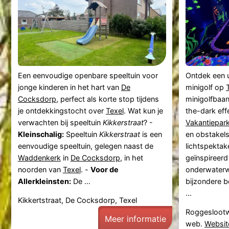
Een eenvoudige openbare speeltuin voor
Ontdek een 
jonge kinderen in het hart van
De
minigolf op
Cocksdorp
, perfect als korte stop tijdens
minigolfbaan
je ontdekkingstocht over
Texel
. Wat kun je
the-dark eff
verwachten bij speeltuin
Kikkerstraat
? -
Vakantiepar
Kleinschalig:
Speeltuin
Kikkerstraat
is een
en obstakel
eenvoudige speeltuin, gelegen naast de
lichtspektake
Waddenkerk
in
De Cocksdorp
, in het
geïnspireerd
noorden van
Texel
. -
Voor de
onderwaterw
Allerkleinsten:
De ...
bijzondere b
...
Kikkertstraat, De Cocksdorp, Texel
Roggesloot
Meer informatie
web.
Websit