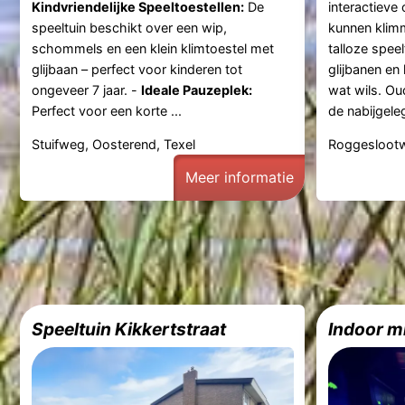
Kindvriendelijke Speeltoestellen:
De
interactieve
speeltuin beschikt over een wip,
kunnen klimm
schommels en een klein klimtoestel met
talloze spee
glijbaan – perfect voor kinderen tot
glijbanen en 
ongeveer 7 jaar. -
Ideale Pauzeplek:
wat wils. O
Perfect voor een korte ...
de nabijgeleg
Stuifweg, Oosterend, Texel
Roggesloot
Meer informatie
Speeltuin Kikkertstraat
Indoor m