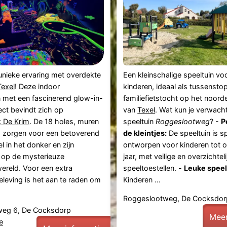
unieke ervaring met overdekte
Een kleinschalige speeltuin vo
Texel
! Deze indoor
kinderen, ideaal als tussenstop
 met een fascinerend glow-in-
familiefietstocht op het noorde
ect bevindt zich op
van
Texel
. Wat kun je verwacht
k De Krim
. De 18 holes, muren
speeltuin
Roggeslootweg
? -
P
s zorgen voor een betoverend
de kleintjes:
De speeltuin is s
l in het donker en zijn
ontworpen voor kinderen tot 
 op de mysterieuze
jaar, met veilige en overzichteli
ereld. Voor een extra
speeltoestellen. -
Leuke speel
eleving is het aan te raden om
Kinderen ...
Roggeslootweg, De Cocksdorp
weg 6, De Cocksdorp
Meer
e