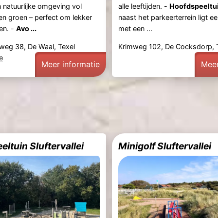
n natuurlijke omgeving vol
alle leeftijden. -
Hoofdspeeltui
en groen – perfect om lekker
naast het parkeerterrein ligt e
en. -
Avo ...
met een ...
weg 38, De Waal, Texel
Krimweg 102, De Cocksdorp, 
e
Meer informatie
Meer
ltuin Sluftervallei
Minigolf Sluftervallei