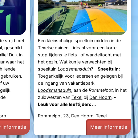
e strijd met
Een kleinschalige speeltuin midden in de
l, geschikt
Texelse duinen – ideaal voor een korte
lie! Duik in
stop tijdens je fiets- of wandeltocht met
uur waar het
het gezin. Wat kun je verwachten bij
hillende
speeltuin
Loodsmansduin
? -
Speeltuin:
 gebruiken.
Toegankelijk voor iedereen en gelegen bij
ef uw
de ingang van
vakantiepark
elijk
Loodsmansduin
, aan de
Rommelpot
, in het
 de
zuidwesten van
Texel
bij
Den Hoorn
. -
Leuk voor alle leeftijden: ...
orp
Rommelpot 23, Den Hoorn, Texel
 informatie
Meer informatie