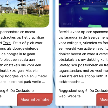
spannendste en meest
Bereid u voor op een spannend
 attracties op het prachtige
uw lasergun in de lasergameha
nd
Texel
. Dit is dé plek voor
voor collega's, vrienden en fami
ners als doorgewinterde
een wereld van actie en avont
 de hoogte in te gaan.
donker heerst en waar u versc
Zo
biedt een scala aan
obstakels als uw dekking kunt
en obstakels die voor een
Strategisch positioneren en tr
inekick zorgen. Met vier
tegenstanders met zo veel mog
 op hoogtes van 4 en 8 meter
laserstralen! Na afloop onthult
nd, biedt het park vertie ...
elektronische ...
weg 6, De Cocksdorp
Roggeslootweg 6, De Cocksd
e
web.
Website
Meer informatie
Meer