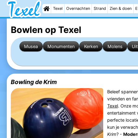
Texel
Overnachten
Strand
Zien & doen
E
Bowlen op Texel
Musea
Monumenten
Kerken
Molens
Ui
Bowling de Krim
Beleef spanne
vrienden en fam
Texel
. Onze m
entertainment 
perfecte locat
kun je verwach
Krim
? -
Moder