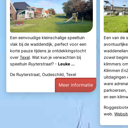
Een eenvoudige kleinschalige speeltuin
Een van de 
vlak bij de waddendijk, perfect voor een
avontuurlijke
korte pauze tijdens je ontdekkingstocht
waddeneila
over
Texel
. Wat kun je verwachten bij
zowel begin
speeltuin
Ruyterstraat
? -
Leuke ...
klimmers om
Klimmen En
De Ruyterstraat, Oudeschild, Texel
uitdagingen 
ware adrenal
Meer informatie
parkoersen,
en een klimwa
Roggesloot
web.
Websit