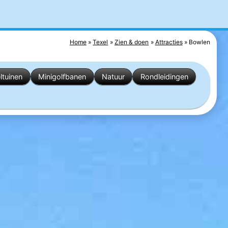
Home
Texel
Zien & doen
Attracties
Bowlen
ltuinen
Minigolfbanen
Natuur
Rondleidingen