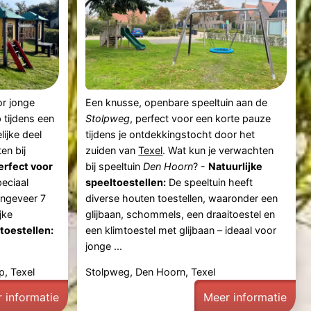
or jonge
Een knusse, openbare speeltuin aan de
 tijdens een
Stolpweg
, perfect voor een korte pauze
lijke deel
tijdens je ontdekkingstocht door het
en bij
zuiden van
Texel
. Wat kun je verwachten
erfect voor
bij speeltuin
Den Hoorn
? -
Natuurlijke
peciaal
speeltoestellen:
De speeltuin heeft
ongeveer 7
diverse houten toestellen, waaronder een
jke
glijbaan, schommels, een draaitoestel en
toestellen:
een klimtoestel met glijbaan – ideaal voor
jonge ...
, Texel
Stolpweg, Den Hoorn, Texel
 informatie
Meer informatie