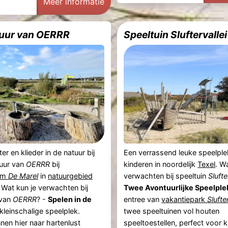
Meer informatie
uur van OERRR
Speeltuin Sluftervallei
er en klieder in de natuur bij
Een verrassend leuke speelple
tuur van
OERRR
bij
kinderen in noordelijk
Texel
. W
rum
De Marel
in
natuurgebied
verwachten bij speeltuin
Slufte
. Wat kun je verwachten bij
Twee Avontuurlijke Speelple
 van
OERRR
? -
Spelen in de
entree van
vakantiepark
Slufte
kleinschalige speelplek.
twee speeltuinen vol houten
nen hier naar hartenlust
speeltoestellen, perfect voor 