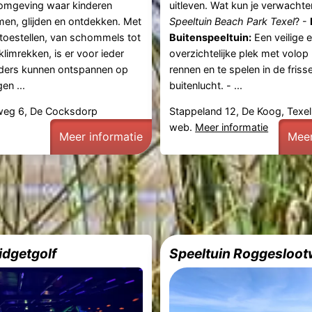
 omgeving waar kinderen
uitleven. Wat kun je verwachten
en, glijden en ontdekken. Met
Speeltuin Beach Park Texel
? -
ltoestellen, van schommels tot
Buitenspeeltuin:
Een veilige 
klimrekken, is er voor ieder
overzichtelijke plek met volop
uders kunnen ontspannen op
rennen en te spelen in de friss
en ...
buitenlucht. - ...
weg 6, De Cocksdorp
Stappeland 12, De Koog, Texel
web.
Meer informatie
Meer informatie
Meer
idgetgolf
Speeltuin Roggesloo