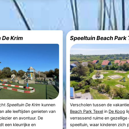
n De Krim
Speeltuin Beach Park 
ucht
Speeltuin De Krim
kunnen
Verscholen tussen de vakanti
n alle leeftijden genieten van
Beach Park Texel
in
De Koog
li
plezier en avontuur. De
verrassend ruime en gezellige
dt een kleurrijke en
speeltuin, waar kinderen zich