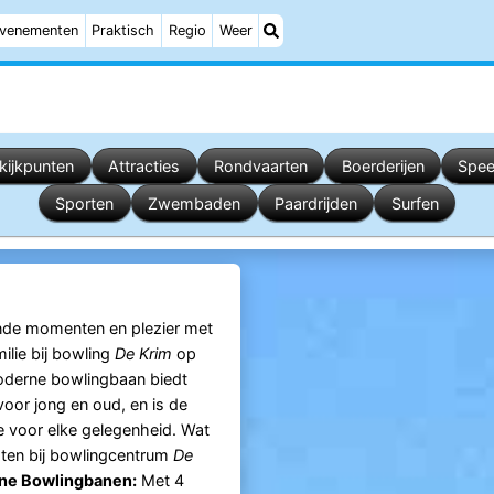
venementen
Praktisch
Regio
Weer
tkijkpunten
Attracties
Rondvaarten
Boerderijen
Spee
Sporten
Zwembaden
Paardrijden
Surfen
nde momenten en plezier met
ilie bij bowling
De Krim
op
oderne bowlingbaan biedt
voor jong en oud, en is de
ie voor elke gelegenheid. Wat
ten bij bowlingcentrum
De
ne Bowlingbanen:
Met 4