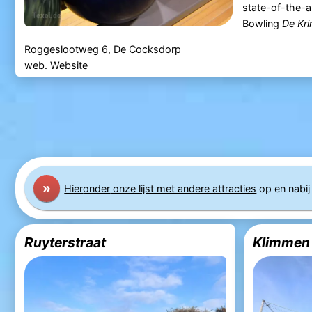
state-of-the-a
Bowling
De Kr
Roggeslootweg 6, De Cocksdorp
web.
Website
»
Hier
onder
onze lijst met andere attracties
op en nabi
Ruyterstraat
Klimmen