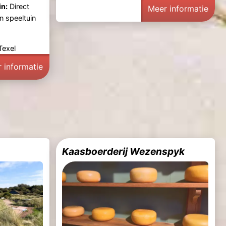
n:
Direct
Meer informatie
en speeltuin
Texel
 informatie
Kaasboerderij Wezenspyk