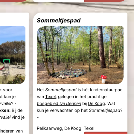
Sommeltjespad
k voor
Het
Sommeltjespad
is hét kindernatuurpad
at kun je
van
Texel
, gelegen in het prachtige
rvallei
? -
bosgebied
De Dennen
bij
De Koog
. Wat
kken:
Bij de
kun je verwachten op het
Sommeltjespad
?
rvallei
vind je
-
Pelikaanweg, De Koog, Texel
kinderen van