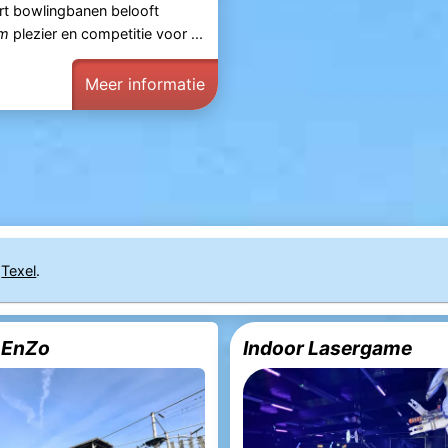
rt bowlingbanen belooft
im
plezier en competitie voor ...
Meer informatie
j
Texel
.
 EnZo
Indoor Lasergame