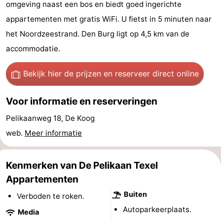
omgeving naast een bos en biedt goed ingerichte
Koog
Oudeschild
-
appartementen met gratis WiFi. U fietst in 5 minuten naar
het Noordzeestrand. Den Burg ligt op 4,5 km van de
De
-
accommodatie.
Waal
Oosterend
Natuur
Bekijk hier de prijzen
en reserveer direct online
Mooiste
Voor informatie en reserveringen
uitkijkpunten
Overnachten
Pelikaanweg 18, De Koog
Appartementen
web.
Meer informatie
-
Kenmerken van De Pelikaan Texel
Bosch
-
Appartementen
en
De
-
Buiten
Verboden te roken.
Autoparkeerplaats.
Zee
Vlijt
Hoeve
-
Media