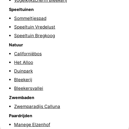
Vogelkijkscherm Bleekerij
Park
Buytenveldt
-
Speeltuinen
Sommeltjespad
Texel
De
-
Speeltuin Vredelust
Krim
EuroParcs
-
Speeltuin Bregkoog
Natuur
Texel
Kustpark
-
Californiëbos
Texel
Sluftervallei
-
Het Alloo
Duinpark
Strandhuys
-
Bleekerij
Villapark
-
Bleekersvallei
Zwembaden
Residentie
Villapark
Last
Zwemparadijs Calluna
Texel
Vogelmient
minutes
Strand
Paardrijden
Manege Elzenhof
Zien