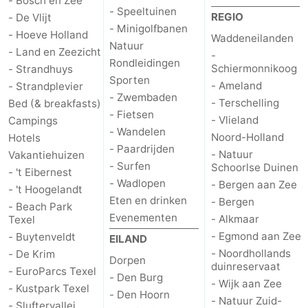
- Bosch en Zee
- Speeltuinen
REGIO
- De Vlijt
Natuur
-
- Minigolfbanen
- Hoeve Holland
Waddeneilanden
Natuur
- Land en Zeezicht
-
Schoorlse
Bergen
-
Rondleidingen
Schiermonnikoog
- Strandhuys
Sporten
- Ameland
- Strandplevier
Duinen
aan
Bergen
-
- Zwembaden
- Terschelling
Bed (& breakfasts)
- Fietsen
Zee
Alkmaar
-
- Vlieland
Campings
- Wandelen
Noord-Holland
Hotels
- Paardrijden
Egmond
-
- Natuur
Vakantiehuizen
- Surfen
Schoorlse Duinen
- 't Eibernest
aan
Noordhollands
-
- Wadlopen
- Bergen aan Zee
- 't Hoogelandt
Eten en drinken
- Bergen
- Beach Park
Zee
duinreservaat
Wijk
-
Evenementen
- Alkmaar
Texel
- Egmond aan Zee
- Buytenveldt
EILAND
aan
Natuur
-
- Noordhollands
- De Krim
Dorpen
duinreservaat
- EuroParcs Texel
Zee
Zuid-
Amsterdam
-
- Den Burg
- Wijk aan Zee
- Kustpark Texel
- Den Hoorn
- Natuur Zuid-
Kennermerland
Haarlem
-
- Sluftervallei