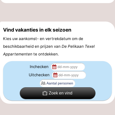
&
Bezienswaardigheden
doen
-
Vind vakanties in elk seizoen
Musea
-
Kies uw aankomst- en vertrekdatum om de
Monumenten
-
beschikbaarheid en prijzen van
De Pelikaan Texel
Appartementen
te ontdekken.
Kerken
-
Molens
-
Inchecken
Uitchecken
Uitkijkpunten
Attracties
-
Zoek en vind
Rondvaarten
-
Boerderijen
-