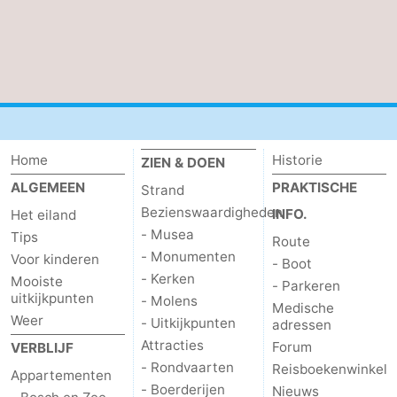
Nieuws
Medische
adressen
Regio
Waddeneilanden
Home
Historie
ZIEN & DOEN
ALGEMEEN
PRAKTISCHE
Strand
-
Bezienswaardigheden
INFO.
Het eiland
Schiermonnikoog
-
- Musea
Tips
Route
- Monumenten
Voor kinderen
- Boot
Ameland
-
- Kerken
Mooiste
- Parkeren
uitkijkpunten
- Molens
Medische
Terschelling
-
Weer
- Uitkijkpunten
adressen
Attracties
Forum
VERBLIJF
Vlieland
Noord-
- Rondvaarten
Reisboekenwinkel
Appartementen
- Boerderijen
Nieuws
Holland
-