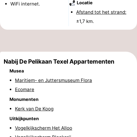
Locatie
WiFi internet.
Holland
Land
-
Afstand tot het strand:
±1,7 km.
en
Strandhuys
-
Zeezicht
Strandplevier
Bed
(&
Campings
Nabij De Pelikaan Texel Appartementen
breakfasts)
Hotels
Musea
Vakantiehuizen
Maritiem- en Juttersmuseum Flora
Ecomare
-
Monumenten
't
-
Kerk van De Koog
Eibernest
't
-
Uitkijkpunten
Vogelkijkscherm Het Alloo
Hoogelandt
Beach
-