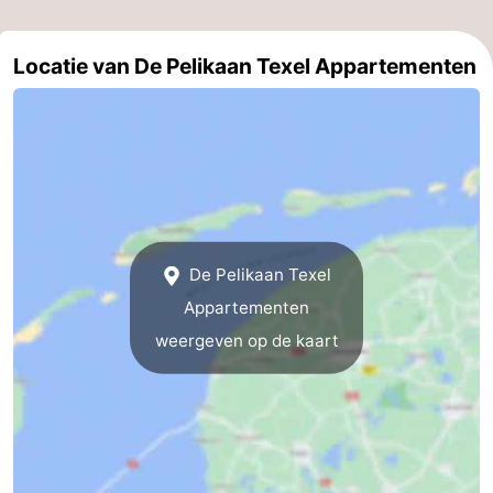
Speeltuinen
-
Locatie van De Pelikaan Texel Appartementen
Minigolfbanen
Natuur
Rondleidingen
Sporten
-
De Pelikaan Texel
Zwembaden
-
Appartementen
Fietsen
-
weergeven op de kaart
Wandelen
-
Paardrijden
-
Surfen
-