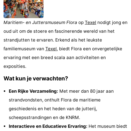
Koog
Oudeschild
-
De
-
Maritiem- en Juttersmuseum Flora
op
Texel
nodigt jong en
oud uit om de stoere en fascinerende wereld van het
Waal
Oosterend
Natuur
strandjutten te ervaren. Erkend als het leukste
Mooiste
familiemuseum van
Texel
, biedt Flora een onvergetelijke
ervaring met een breed scala aan activiteiten en
uitkijkpunten
Overnachten
exposities.
Appartementen
Wat kun je verwachten?
-
Een Rijke Verzameling:
Met meer dan 80 jaar aan
Bosch
-
strandvondsten, onthult Flora de maritieme
geschiedenis en het heden van de jutterij,
en
De
-
scheepsstrandingen en de KNRM.
Zee
Vlijt
Hoeve
-
Interactieve en Educatieve Ervaring:
Het museum biedt