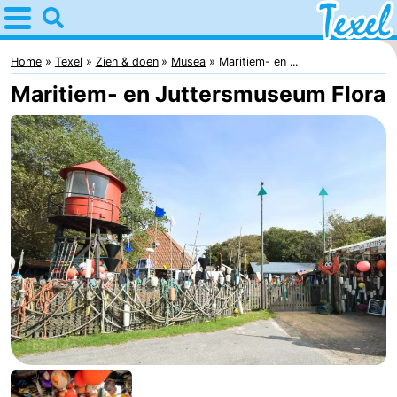
Home
Texel
Home
Texel
Zien & doen
Musea
Maritiem- en ...
Maritiem- en Juttersmuseum Flora
Tips
Voor
kinderen
Dorpen
-
Den
-
Burg
Den
-
Hoorn
De
-
Cocksdorp
De
-