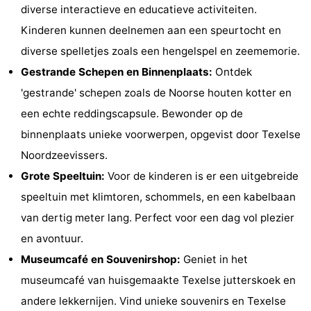
diverse interactieve en educatieve activiteiten.
Holland
Land
-
Kinderen kunnen deelnemen aan een speurtocht en
en
Strandhuys
-
diverse spelletjes zoals een hengelspel en zeememorie.
Gestrande Schepen en Binnenplaats:
Ontdek
Zeezicht
Strandplevier
Bed
'gestrande' schepen zoals de Noorse houten kotter en
(&
Campings
een echte reddingscapsule. Bewonder op de
binnenplaats unieke voorwerpen, opgevist door Texelse
breakfasts)
Hotels
Noordzeevissers.
Vakantiehuizen
Grote Speeltuin:
Voor de kinderen is er een uitgebreide
speeltuin met klimtoren, schommels, en een kabelbaan
-
van dertig meter lang. Perfect voor een dag vol plezier
't
-
en avontuur.
Museumcafé en Souvenirshop:
Geniet in het
Eibernest
't
-
museumcafé van huisgemaakte Texelse jutterskoek en
Hoogelandt
Beach
-
andere lekkernijen. Vind unieke souvenirs en Texelse