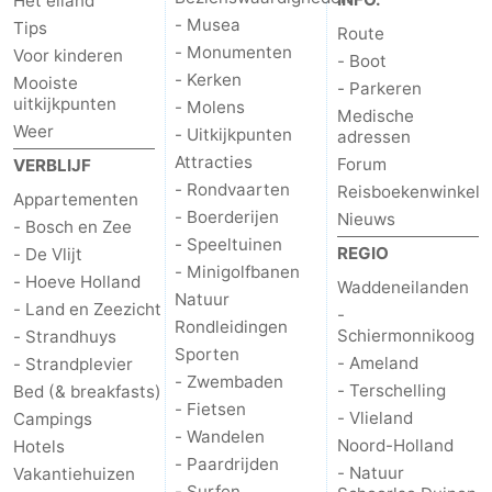
Het eiland
- Musea
Tips
Route
Nieuws
- Monumenten
Voor kinderen
- Boot
- Kerken
Mooiste
- Parkeren
Medische
uitkijkpunten
- Molens
Medische
Weer
- Uitkijkpunten
adressen
adressen
Regio
Attracties
Forum
VERBLIJF
Waddeneilanden
- Rondvaarten
Reisboekenwinkel
Appartementen
- Boerderijen
Nieuws
- Bosch en Zee
-
- Speeltuinen
REGIO
- De Vlijt
- Minigolfbanen
- Hoeve Holland
Schiermonnikoog
-
Waddeneilanden
Natuur
- Land en Zeezicht
-
Rondleidingen
Schiermonnikoog
- Strandhuys
Ameland
-
Sporten
- Ameland
- Strandplevier
- Zwembaden
Terschelling
-
- Terschelling
Bed (& breakfasts)
- Fietsen
- Vlieland
Campings
Vlieland
Noord-
- Wandelen
Noord-Holland
Hotels
- Paardrijden
- Natuur
Vakantiehuizen
Holland
-
- Surfen