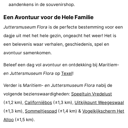
aandenkens in de souvenirshop.
Park
Buytenveldt
-
Een Avontuur voor de Hele Familie
Texel
De
-
Juttersmuseum Flora
is de perfecte bestemming voor een
Krim
EuroParcs
-
dagje uit met het hele gezin, ongeacht het weer! Het is
een belevenis waar verhalen, geschiedenis, spel en
Texel
Kustpark
-
avontuur samenkomen.
Texel
Sluftervallei
-
Beleef een dag vol avontuur en ontdekking bij
Maritiem-
Strandhuys
-
en Juttersmuseum Flora
op
Texel
!
Verder is
Villapark
-
Maritiem- en Juttersmuseum Flora
nabij de
volgende bezienswaardigheden:
Speeltuin Vredelust
Residentie
Villapark
Last
(±1,2 km),
Californiëbos
(±1,3 km),
Uitkijkpunt Weegeswaal
(±1,3 km),
Texel
Vogelmient
minutes
Strand
Sommeltjespad
(±1,4 km) &
Vogelkijkscherm Het
Alloo
(±1,5 km).
Zien