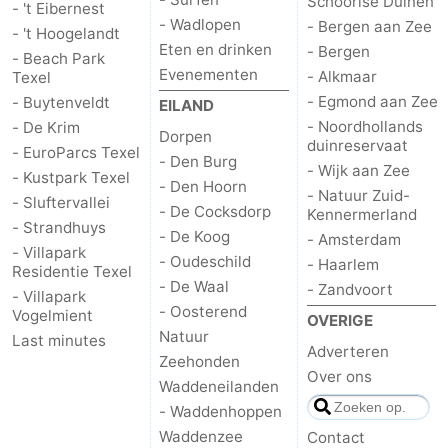
Schoorlse Duinen
- 't Eibernest
- Wadlopen
- Bergen aan Zee
- 't Hoogelandt
Natuur
-
Eten en drinken
- Bergen
- Beach Park
Evenementen
- Alkmaar
Texel
Schoorlse
Bergen
-
- Egmond aan Zee
- Buytenveldt
EILAND
- Noordhollands
- De Krim
Duinen
aan
Bergen
-
Dorpen
duinreservaat
- EuroParcs Texel
- Den Burg
- Wijk aan Zee
Zee
Alkmaar
-
- Kustpark Texel
- Den Hoorn
- Natuur Zuid-
- Sluftervallei
- De Cocksdorp
Kennermerland
Egmond
-
- Strandhuys
- De Koog
- Amsterdam
- Villapark
- Oudeschild
aan
Noordhollands
-
- Haarlem
Residentie Texel
- De Waal
- Zandvoort
- Villapark
Zee
duinreservaat
Wijk
-
- Oosterend
Vogelmient
OVERIGE
Natuur
Last minutes
Adverteren
aan
Natuur
-
Zeehonden
Over ons
Waddeneilanden
Zee
Zuid-
Amsterdam
-
- Waddenhoppen
Waddenzee
Contact
Kennermerland
Haarlem
-