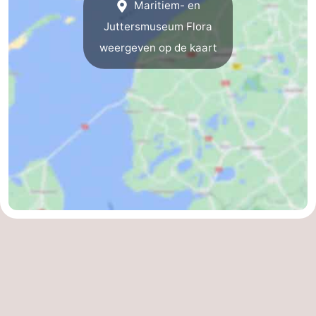
Maritiem- en
Speeltuinen
-
Juttersmuseum Flora
weergeven op de kaart
Minigolfbanen
Natuur
Rondleidingen
Sporten
-
Zwembaden
-
Fietsen
-
Wandelen
-
Paardrijden
-
Surfen
-