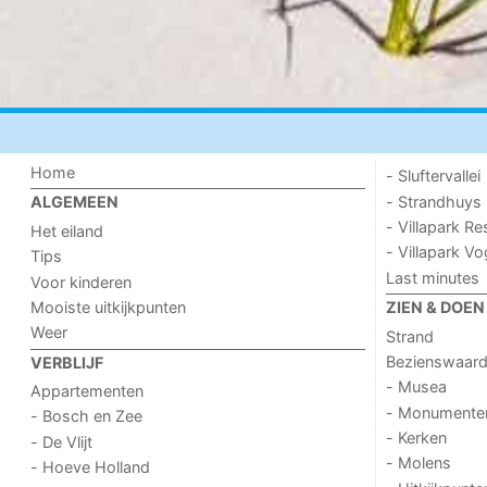
Home
- Sluftervallei
- Strandhuys
ALGEMEEN
- Villapark Re
Het eiland
- Villapark V
Tips
Last minutes
Voor kinderen
Mooiste uitkijkpunten
ZIEN & DOEN
Weer
Strand
Bezienswaar
VERBLIJF
- Musea
Appartementen
- Monumente
- Bosch en Zee
- Kerken
- De Vlijt
- Molens
- Hoeve Holland