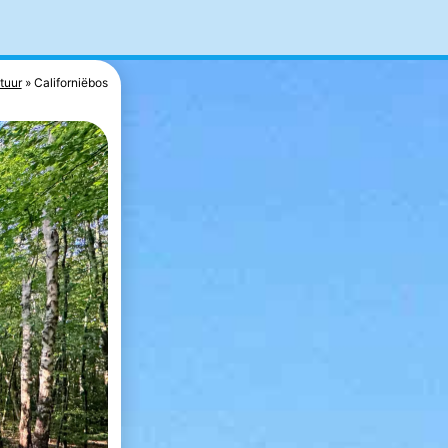
tuur
Californiëbos