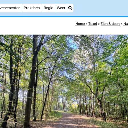
venementen
Praktisch
Regio
Weer
Home
Texel
Zien & doen
Na