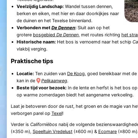
Veelzijdig Landschap:
Wandel tussen dennen,
berken en eiken, met hier en daar doorkijkjes naar
de duinen en het Texelse binnenland.
Verbonden met
De Dennen
:
Sluit aan op het
grotere
bosgebied
De Dennen
, met routes richting
het str
Historische naam:
Het bos is vernoemd naar het schip
Ca
vlakbij verging.
Praktische tips
Locatie:
Ten zuiden van
De Koog
, goed bereikbaar met de 
kan in de
Pelikaanweg
.
Beste tijd voor bezoek:
In de lente en herfst is het bos o
op warme zomerdagen biedt het aangename verkoeling.
Laat je betoveren door de rust, het groen en de magie van he
verborgen parel op
Texel
!
Verder is
Californiëbos
nabij de volgende bezienswaardighed
(±350 m),
Speeltuin Vredelust
(±600 m) &
Ecomare
(±800 m)