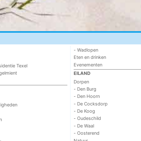
- Wadlopen
Eten en drinken
Evenementen
sidentie Texel
ogelmient
EILAND
Dorpen
- Den Burg
- Den Hoorn
- De Cocksdorp
digheden
- De Koog
- Oudeschild
n
- De Waal
- Oosterend
Natuur