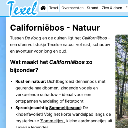
Texel
Overnachten
Strand
Zien & doen
E
Californiëbos - Natuur
Tussen
De Koog
en de duinen ligt het
Californiëbos
–
een sfeervol stukje Texelse natuur vol rust, schaduw
en avontuur voor jong en oud.
Wat maakt het
Californiëbos
zo
bijzonder?
Rust en natuur:
Dichtbegroeid dennenbos met
geurende naaldbomen, zingende vogels en
verkoelende schaduw – ideaal voor een
ontspannen wandeling of fietstocht.
Sprookjesachtig
Sommeltjespad
:
Dé
kinderfavoriet! Volg het korte wandelpad langs de
mysterieuze
‘Sommeltjes’
, kleine aardmannetjes uit
Texelse legendes.