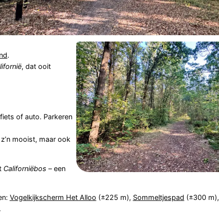
and
.
lifornië
, dat ooit
fiets of auto. Parkeren
p z’n mooist, maar ook
t
Californiëbos
– een
en:
Vogelkijkscherm Het Alloo
(±225 m),
Sommeltjespad
(±300 m)
.