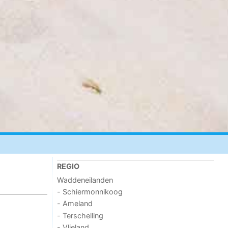
REGIO
Waddeneilanden
- Schiermonnikoog
- Ameland
- Terschelling
- Vlieland