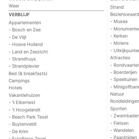
Weer
Strand
Bezienswaar
VERBLIJF
- Musea
Appartementen
- Monumente
- Bosch en Zee
- Kerken
- De Vlijt
- Molens
- Hoeve Holland
- Uitkijkpunte
- Land en Zeezicht
Attracties
- Strandhuys
- Rondvaarte
- Strandplevier
- Boerderijen
Bed (& breakfasts)
- Speeltuinen
Campings
- Minigolfban
Hotels
Natuur
Vakantiehuizen
Rondleidinge
- 't Eibernest
Sporten
- 't Hoogelandt
- Zwembade
- Beach Park Texel
- Fietsen
- Buytenveldt
- Wandelen
- De Krim
- Paardrijden
- EuroParcs Texel