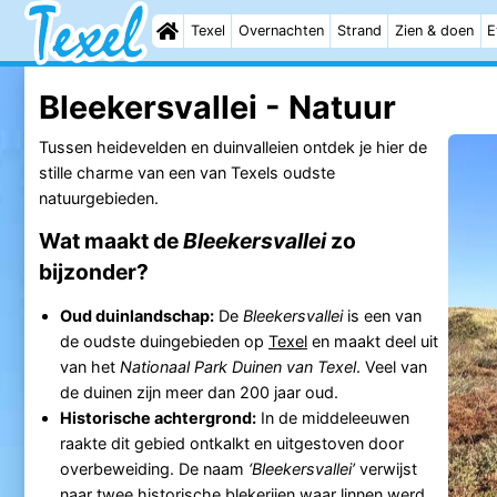
Texel
Overnachten
Strand
Zien & doen
E
Bleekersvallei - Natuur
Tussen heidevelden en duinvalleien ontdek je hier de
stille charme van een van Texels oudste
natuurgebieden.
Wat maakt de
Bleekersvallei
zo
bijzonder?
Oud duinlandschap:
De
Bleekersvallei
is een van
de oudste duingebieden op
Texel
en maakt deel uit
van het
Nationaal Park Duinen van Texel
. Veel van
de duinen zijn meer dan 200 jaar oud.
Historische achtergrond:
In de middeleeuwen
raakte dit gebied ontkalkt en uitgestoven door
overbeweiding. De naam
‘Bleekersvallei’
verwijst
naar twee historische blekerijen waar linnen werd