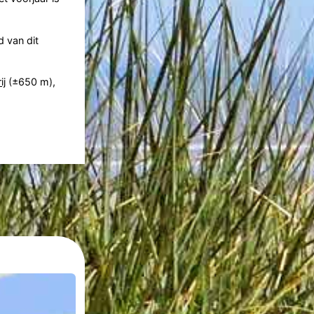
d van dit
ij
(±650 m),