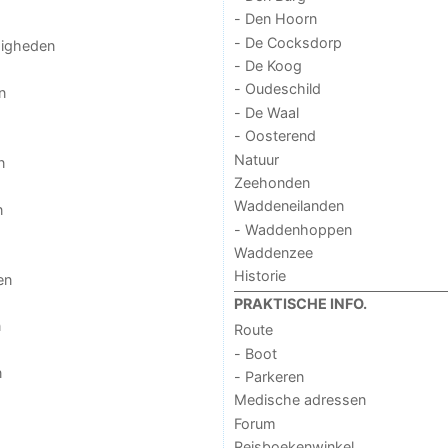
- Den Hoorn
- De Cocksdorp
digheden
- De Koog
- Oudeschild
n
- De Waal
- Oosterend
Natuur
n
Zeehonden
Waddeneilanden
n
- Waddenhoppen
Waddenzee
Historie
en
PRAKTISCHE INFO.
n
Route
- Boot
n
- Parkeren
Medische adressen
Forum
Reisboekenwinkel