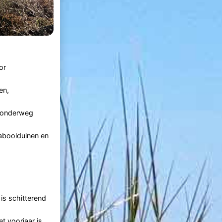
or
en,
e onderweg
aboolduinen en
is schitterend
t voorjaar is