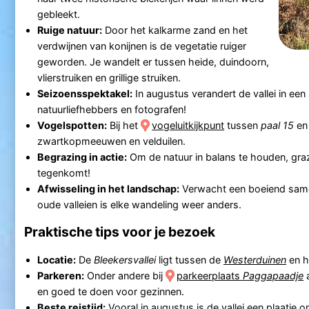
gebleekt.
Ruige natuur:
Door het kalkarme zand en het
verdwijnen van konijnen is de vegetatie ruiger
geworden. Je wandelt er tussen heide, duindoorn,
vlierstruiken en grillige struiken.
Seizoensspektakel:
In augustus verandert de vallei in een
natuurliefhebbers en fotografen!
Vogelspotten:
Bij het
vogeluitkijkpunt
tussen
paal 15
e
zwartkopmeeuwen en velduilen.
Begrazing in actie:
Om de natuur in balans te houden, gra
tegenkomt!
Afwisseling in het landschap:
Verwacht een boeiend samen
oude valleien is elke wandeling weer anders.
Praktische tips voor je bezoek
Locatie:
De
Bleekersvallei
ligt tussen de
Westerduinen
en 
Parkeren:
Onder andere bij
parkeerplaats
Paggapaadje
en goed te doen voor gezinnen.
Beste reistijd:
Vooral in augustus is de vallei een plaatje 