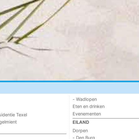
- Wadlopen
Eten en drinken
Evenementen
sidentie Texel
ogelmient
EILAND
Dorpen
- Den Burg