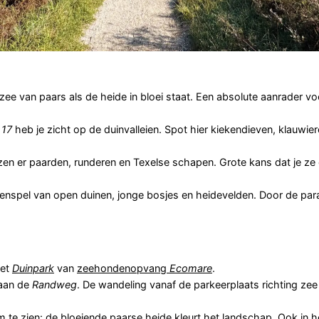
 zee van paars als de heide in bloei staat. Een absolute aanrader vo
n
17
heb je zicht op de duinvalleien. Spot hier kiekendieven, klauwier
zen er paarden, runderen en Texelse schapen. Grote kans dat je z
spel van open duinen, jonge bosjes en heidevelden. Door de par
het
Duinpark
van
zeehondenopvang
Ecomare
.
aan de
Randweg
. De wandeling vanaf de parkeerplaats richting zee 
om te zien: de bloeiende paarse heide kleurt het landschap. Ook in he