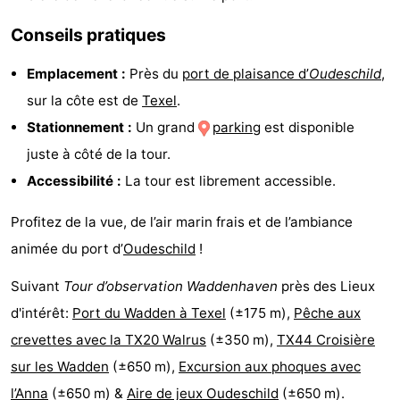
Texel
De
-
Conseils pratiques
Krim
EuroParcs
-
Emplacement :
Près du
port de plaisance d’
Oudeschild
,
sur la côte est de
Texel
.
Texel
Kustpark
-
Stationnement :
Un grand
parking
est disponible
Texel
Sluftervallei
-
juste à côté de la tour.
Accessibilité :
La tour est librement accessible.
Strandhuys
-
Profitez de la vue, de l’air marin frais et de l’ambiance
Villapark
-
animée du port d’
Oudeschild
!
Residentie
Villapark
Hôtels
Suivant
Tour d’observation Waddenhaven
près des Lieux
Texel
Vogelmient
Last
d'intérêt:
Port du Wadden à Texel
(±175 m),
Pêche aux
crevettes avec la TX20 Walrus
(±350 m),
TX44 Croisière
minutes
Plages
sur les Wadden
(±650 m),
Excursion aux phoques avec
Voir
l’Anna
(±650 m) &
Aire de jeux Oudeschild
(±650 m).