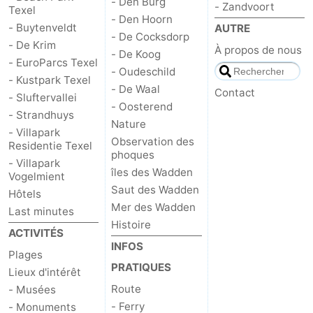
- Den Burg
- Zandvoort
Texel
- Den Hoorn
Nature
-
- Buytenveldt
AUTRE
- De Cocksdorp
- De Krim
À propos de nous
- De Koog
Schoorlse
Bergen
-
- EuroParcs Texel
- Oudeschild
- Kustpark Texel
- De Waal
Duinen
aan
Bergen
-
Contact
- Sluftervallei
- Oosterend
- Strandhuys
Zee
Alkmaar
-
Nature
- Villapark
Observation des
Residentie Texel
Egmond
-
phoques
- Villapark
îles des Wadden
Vogelmient
aan
Noordhollands
-
Saut des Wadden
Hôtels
Mer des Wadden
Last minutes
Zee
duinreservaat
Wijk
-
Histoire
ACTIVITÉS
INFOS
aan
Nature
-
Plages
PRATIQUES
Lieux d'intérêt
Zee
Zuid-
Amsterdam
-
Route
- Musées
- Ferry
- Monuments
Kennermerland
Haarlem
-