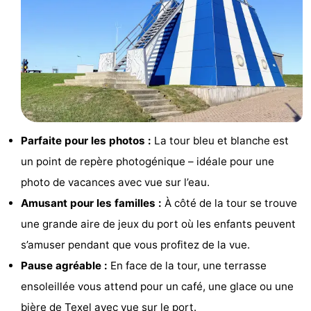
Holland
Land
-
en
Strandhuys
-
Zeezicht
Strandplevier
Campings
Chambre
Parfaite pour les photos :
La tour bleu et blanche est
d'hôtes
Chaumières
un point de repère photogénique – idéale pour une
-
photo de vacances avec vue sur l’eau.
Amusant pour les familles :
À côté de la tour se trouve
't
-
une grande aire de jeux du port où les enfants peuvent
Eibernest
't
-
s’amuser pendant que vous profitez de la vue.
Pause agréable :
En face de la tour, une terrasse
Hoogelandt
Beach
-
ensoleillée vous attend pour un café, une glace ou une
Park
Buytenveldt
-
bière de Texel avec vue sur le port.