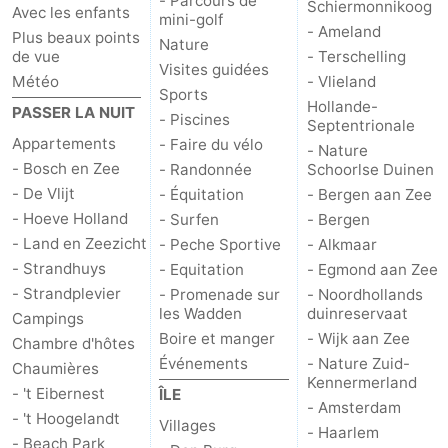
- Parcours de
Schiermonnikoog
Avec les enfants
mini-golf
- Ameland
Stationnement
Saut
Plus beaux points
Nature
de vue
- Terschelling
Visites guidées
Météo
- Vlieland
des
Adresses
Sports
Hollande-
PASSER LA NUIT
- Piscines
Septentrionale
Wadden
Médicales
Région
Appartements
- Faire du vélo
- Nature
- Bosch en Zee
- Randonnée
Schoorlse Duinen
Îles
- De Vlijt
- Équitation
- Bergen aan Zee
de
-
- Hoeve Holland
- Surfen
- Bergen
- Land en Zeezicht
- Peche Sportive
- Alkmaar
la
Schiermonnikoog
-
- Strandhuys
- Equitation
- Egmond aan Zee
- Strandplevier
- Promenade sur
- Noordhollands
Frise
Ameland
-
les Wadden
duinreservaat
Campings
Boire et manger
- Wijk aan Zee
Chambre d'hôtes
Terschelling
-
Événements
- Nature Zuid-
Chaumières
Kennermerland
- 't Eibernest
ÎLE
Vlieland
Hollande-
- Amsterdam
- 't Hoogelandt
Villages
- Haarlem
Septentrionale
-
- Beach Park