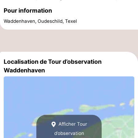
et
Lieux
Pour information
Waddenhaven, Oudeschild, Texel
faire
d'intérêt
-
Musées
-
Monuments
-
Localisation de Tour d’observation
Églises
-
Waddenhaven
Moulins
-
Points
Attractions
de
-
vue
Croisières
-
Afficher Tour
d’observation
Fermes
-