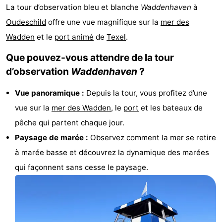
La tour d’observation bleu et blanche
Waddenhaven
à
Koog
Oudeschild
-
Oudeschild
offre une vue magnifique sur la
mer des
De
-
Wadden
et le
port animé
de
Texel
.
Que pouvez-vous attendre de la tour
Waal
Oosterend
Nature
d’observation
Waddenhaven
?
Plus
Vue panoramique :
Depuis la tour, vous profitez d’une
beaux
Passer
vue sur la
mer des Wadden
, le
port
et les bateaux de
pêche qui partent chaque jour.
points
la
Appartements
Paysage de marée :
Observez comment la mer se retire
de
nuit
-
à marée basse et découvrez la dynamique des marées
qui façonnent sans cesse le paysage.
vue
Bosch
-
en
De
-
Zee
Vlijt
Hoeve
-