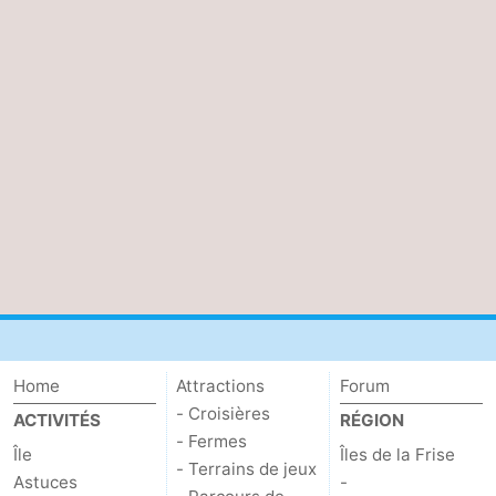
Peche
-
Sportive
Equitation
-
Promenade
Observation
sur
des
Boire
les
phoques
et
Événements
Wadden
manger
Pratiques
Forum
Home
Attractions
Forum
Route
- Croisières
ACTIVITÉS
RÉGION
-
- Fermes
Île
Îles de la Frise
- Terrains de jeux
Astuces
-
Ferry
-