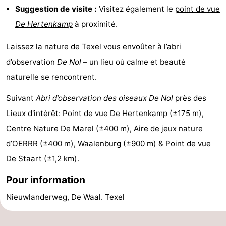
Suggestion de visite :
Visitez également le
point de vue
Texel
De
-
De Hertenkamp
à proximité.
Krim
EuroParcs
-
Laissez la nature de Texel vous envoûter à l’abri
Texel
Kustpark
-
d’observation
De Nol
– un lieu où calme et beauté
naturelle se rencontrent.
Texel
Sluftervallei
-
Suivant
Abri d’observation des oiseaux De Nol
près des
Strandhuys
-
Lieux d'intérêt:
Point de vue De Hertenkamp
(±175 m),
Villapark
-
Centre Nature De Marel
(±400 m),
Aire de jeux nature
d’OERRR
(±400 m),
Waalenburg
(±900 m) &
Point de vue
Residentie
Villapark
Hôtels
De Staart
(±1,2 km).
Texel
Vogelmient
Last
Pour information
minutes
Plages
Nieuwlanderweg, De Waal. Texel
Voir