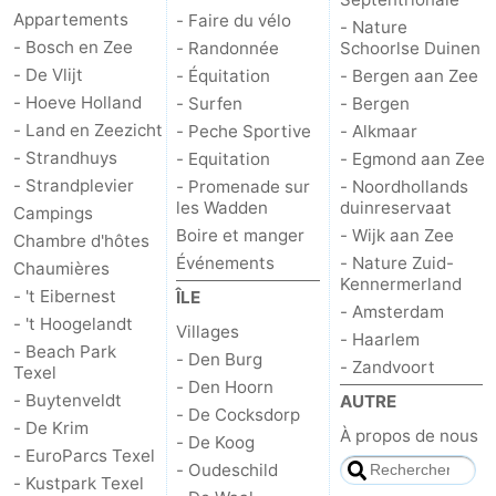
Appartements
- Faire du vélo
- Nature
Stationnement
Saut
- Bosch en Zee
- Randonnée
Schoorlse Duinen
- De Vlijt
- Équitation
- Bergen aan Zee
des
Adresses
- Hoeve Holland
- Surfen
- Bergen
- Land en Zeezicht
- Peche Sportive
- Alkmaar
Wadden
Médicales
Région
- Strandhuys
- Equitation
- Egmond aan Zee
- Strandplevier
- Promenade sur
- Noordhollands
Îles
les Wadden
duinreservaat
Campings
Boire et manger
- Wijk aan Zee
de
-
Chambre d'hôtes
Événements
- Nature Zuid-
Chaumières
Kennermerland
la
Schiermonnikoog
-
- 't Eibernest
ÎLE
- Amsterdam
- 't Hoogelandt
Villages
Frise
Ameland
-
- Haarlem
- Beach Park
- Den Burg
- Zandvoort
Texel
- Den Hoorn
Terschelling
-
- Buytenveldt
AUTRE
- De Cocksdorp
- De Krim
À propos de nous
Vlieland
Hollande-
- De Koog
- EuroParcs Texel
- Oudeschild
- Kustpark Texel
Septentrionale
-