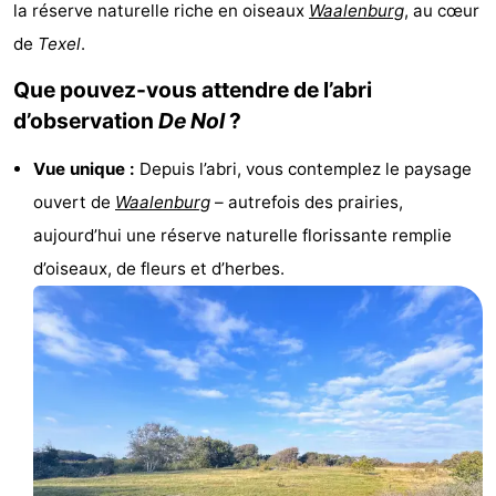
la réserve naturelle riche en oiseaux
Waalenburg
, au cœur
Koog
Oudeschild
-
de
Texel
.
De
-
Que pouvez-vous attendre de l’abri
d’observation
De Nol
?
Waal
Oosterend
Nature
Vue unique :
Depuis l’abri, vous contemplez le paysage
Plus
ouvert de
Waalenburg
– autrefois des prairies,
beaux
Passer
aujourd’hui une réserve naturelle florissante remplie
d’oiseaux, de fleurs et d’herbes.
points
la
Appartements
de
nuit
-
vue
Bosch
-
en
De
-
Zee
Vlijt
Hoeve
-