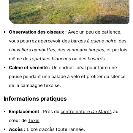
Holland
Land
-
en
Strandhuys
-
Observation des oiseaux :
Avec un peu de patience,
Zeezicht
Strandplevier
Campings
vous pourrez apercevoir des
barges à queue noire
, des
Chambre
chevaliers gambettes
, des
vanneaux huppés
, et parfois
même des
spatules blanches
ou des
busards
.
d'hôtes
Chaumières
Calme et sérénité :
Un endroit idéal pour faire une
-
pause pendant une balade à vélo et profiter du silence
de la campagne texoise.
't
-
Informations pratiques
Eibernest
't
-
Emplacement :
Près du
centre nature
De Marel
, au
Hoogelandt
Beach
-
cœur de
Texel
.
Park
Buytenveldt
-
Accès :
Libre d’accès toute l’année.