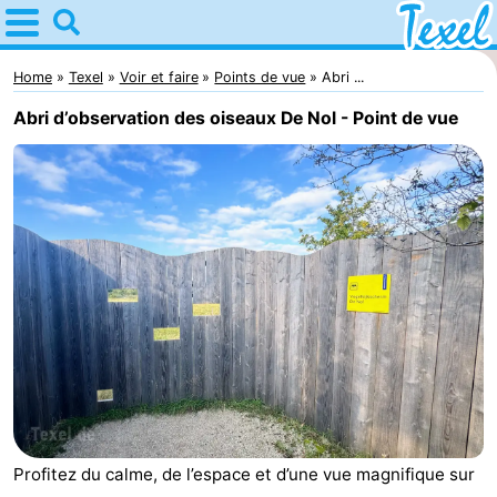
Home
Texel
Home
Texel
Voir et faire
Points de vue
Abri ...
Abri d’observation des oiseaux De Nol - Point de vue
Astuces
Avec
les
Villages
enfants
-
Den
-
Burg
Den
-
Hoorn
De
-
Profitez du calme, de l’espace et d’une vue magnifique sur
Cocksdorp
De
-