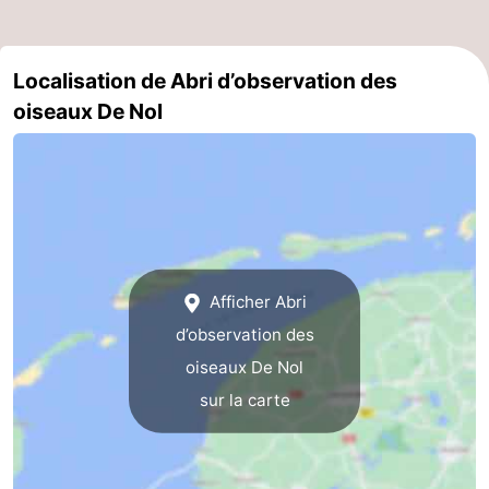
et
Lieux
Localisation de Abri d’observation des
faire
d'intérêt
-
oiseaux De Nol
Musées
-
Monuments
-
Églises
-
Moulins
-
Afficher Abri
Points
Attractions
d’observation des
oiseaux De Nol
de
-
sur la carte
vue
Croisières
-
Fermes
-