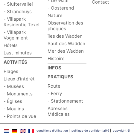
- De Waal
Contact
- Sluftervallei
- Oosterend
Nature
-
- Strandhuys
Nature
- Villapark
Observation des
Residentie Texel
Schoorlse
Bergen
-
phoques
- Villapark
îles des Wadden
Vogelmient
Duinen
aan
Bergen
-
Saut des Wadden
Hôtels
Mer des Wadden
Zee
Alkmaar
-
Last minutes
Histoire
ACTIVITÉS
Egmond
-
INFOS
Plages
PRATIQUES
aan
Noordhollands
-
Lieux d'intérêt
Route
- Musées
Zee
duinreservaat
Wijk
-
- Ferry
- Monuments
- Stationnement
- Églises
aan
Nature
-
Adresses
- Moulins
Médicales
- Points de vue
Zee
Zuid-
Amsterdam
-
conditions d‘utilisation
|
politique de confidentialité
|
copyright ©
Kennermerland
Haarlem
-