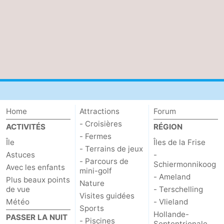
Peche
-
Sportive
Equitation
-
Promenade
Observation
sur
des
Boire
les
phoques
et
Événements
Home
Attractions
Forum
- Croisières
ACTIVITÉS
RÉGION
Wadden
manger
Pratiques
- Fermes
Île
Îles de la Frise
- Terrains de jeux
Forum
Astuces
-
- Parcours de
Schiermonnikoog
Avec les enfants
mini-golf
Route
- Ameland
Plus beaux points
Nature
de vue
- Terschelling
Visites guidées
-
Météo
- Vlieland
Sports
Hollande-
PASSER LA NUIT
Ferry
-
- Piscines
Septentrionale