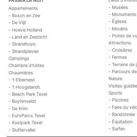
PASSER LA NUIT
- Musées
Appartements
- Monuments
- Bosch en Zee
- Églises
- De Vlijt
- Moulins
- Hoeve Holland
- Points de v
- Land en Zeezicht
Attractions
- Strandhuys
- Croisières
- Strandplevier
- Fermes
Campings
- Terrains de 
Chambre d'hôtes
- Parcours de
Chaumières
Nature
- 't Eibernest
Visites guidé
- 't Hoogelandt
Sports
- Beach Park Texel
- Piscines
- Buytenveldt
- Faire du vél
- De Krim
- Randonnée
- EuroParcs Texel
- Équitation
- Kustpark Texel
- Surfen
- Sluftervallei