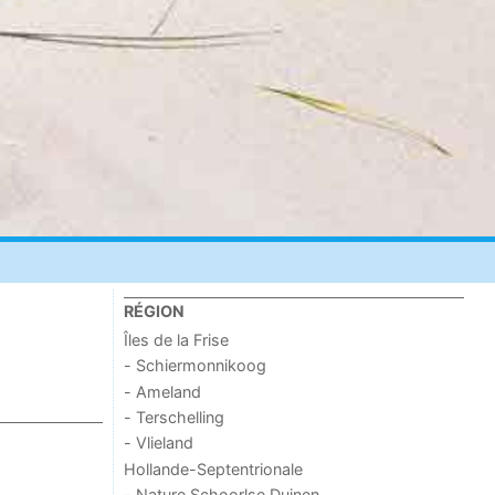
RÉGION
Îles de la Frise
- Schiermonnikoog
- Ameland
- Terschelling
- Vlieland
Hollande-Septentrionale
- Nature Schoorlse Duinen