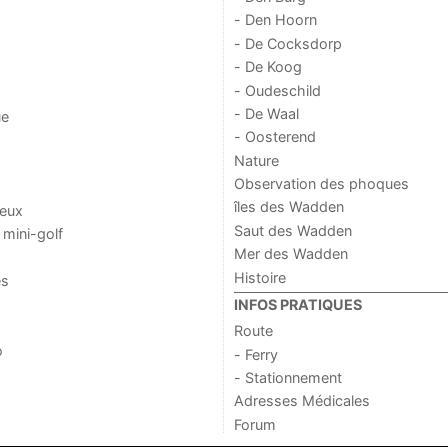
- Den Hoorn
- De Cocksdorp
- De Koog
- Oudeschild
- De Waal
ue
- Oosterend
Nature
Observation des phoques
îles des Wadden
jeux
Saut des Wadden
 mini-golf
Mer des Wadden
Histoire
es
INFOS PRATIQUES
Route
o
- Ferry
- Stationnement
Adresses Médicales
Forum