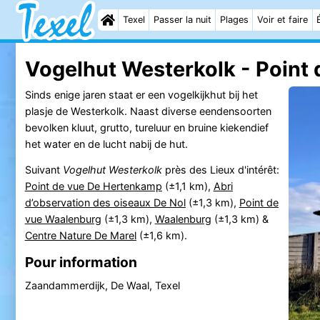
Texel
Passer la nuit
Plages
Voir et faire
Vogelhut Westerkolk - Point 
Sinds enige jaren staat er een vogelkijkhut bij het
plasje de Westerkolk. Naast diverse eendensoorten
bevolken kluut, grutto, tureluur en bruine kiekendief
het water en de lucht nabij de hut.
Suivant
Vogelhut Westerkolk
près des Lieux d'intérêt:
Point de vue De Hertenkamp
(±1,1 km),
Abri
d’observation des oiseaux De Nol
(±1,3 km),
Point de
vue Waalenburg
(±1,3 km),
Waalenburg
(±1,3 km) &
Centre Nature De Marel
(±1,6 km).
Pour information
Zaandammerdijk, De Waal, Texel