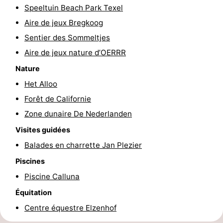
Speeltuin Beach Park Texel
Texel
De
-
Aire de jeux Bregkoog
Krim
EuroParcs
-
Sentier des Sommeltjes
Aire de jeux nature d’OERRR
Texel
Kustpark
-
Nature
Texel
Sluftervallei
-
Het Alloo
Forêt de Californie
Strandhuys
-
Zone dunaire De Nederlanden
Villapark
-
Visites guidées
Balades en charrette Jan Plezier
Residentie
Villapark
Hôtels
Piscines
Texel
Vogelmient
Last
Piscine Calluna
Équitation
minutes
Plages
Centre équestre Elzenhof
Voir