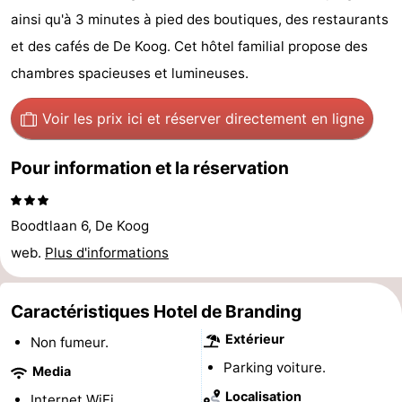
ainsi qu'à 3 minutes à pied des boutiques, des restaurants
Koog
Oudeschild
-
et des cafés de De Koog. Cet hôtel familial propose des
De
-
chambres spacieuses et lumineuses.
Waal
Oosterend
Nature
Voir les prix ici
et réserver directement en ligne
Plus
Pour information et la réservation
beaux
Passer
points
la
Appartements
Boodtlaan 6, De Koog
web.
Plus d'informations
de
nuit
-
vue
Bosch
-
Caractéristiques Hotel de Branding
Extérieur
Non fumeur.
en
De
-
Parking voiture.
Media
Zee
Vlijt
Hoeve
-
Localisation
Internet WiFi.