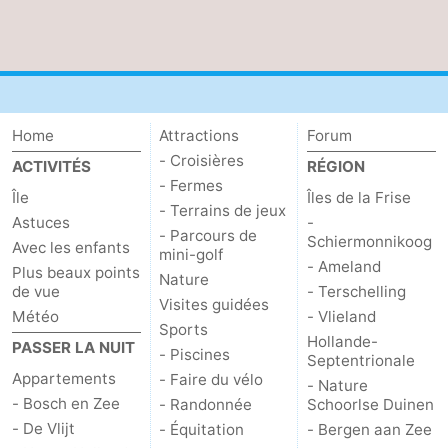
Stationnement
Saut
des
Adresses
Wadden
Médicales
Région
Home
Attractions
Forum
- Croisières
ACTIVITÉS
RÉGION
Îles
- Fermes
Île
Îles de la Frise
- Terrains de jeux
de
-
Astuces
-
- Parcours de
Schiermonnikoog
Avec les enfants
mini-golf
la
Schiermonnikoog
-
- Ameland
Plus beaux points
Nature
de vue
- Terschelling
Visites guidées
Frise
Ameland
-
Météo
- Vlieland
Sports
Hollande-
PASSER LA NUIT
Terschelling
-
- Piscines
Septentrionale
Appartements
- Faire du vélo
- Nature
Vlieland
Hollande-
- Bosch en Zee
- Randonnée
Schoorlse Duinen
- De Vlijt
- Équitation
- Bergen aan Zee
Septentrionale
-