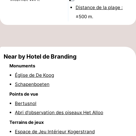
Distance de la plage :
Holland
Land
-
±500 m.
en
Strandhuys
-
Zeezicht
Strandplevier
Campings
Chambre
Near by Hotel de Branding
d'hôtes
Chaumières
Monuments
Église de De Koog
-
Schapenboeten
't
-
Points de vue
Bertusnol
Eibernest
't
-
Abri d'observation des oiseaux Het Alloo
Hoogelandt
Beach
-
Terrains de jeux
Park
Buytenveldt
-
Espace de Jeu Intérieur Kogerstrand