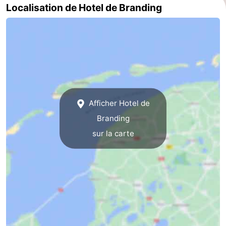
Localisation de Hotel de Branding
Terrains
-
de
Parcours
Nature
jeux
de
Visites
mini-
guidées
Sports
Afficher Hotel de
golf
-
Branding
Piscines
-
sur la carte
Faire
-
du
Randonnée
-
vélo
Équitation
-
Surfen
-