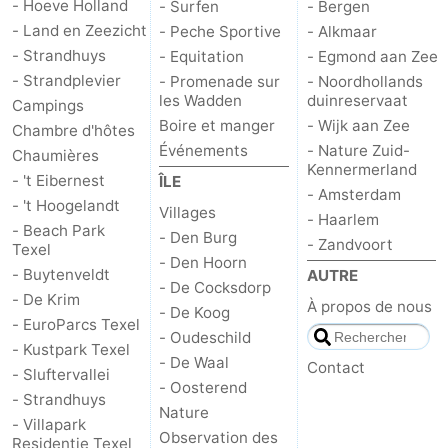
- Hoeve Holland
- Surfen
- Bergen
- Land en Zeezicht
- Peche Sportive
- Alkmaar
Nature
-
- Strandhuys
- Equitation
- Egmond aan Zee
- Strandplevier
- Promenade sur
- Noordhollands
Schoorlse
Bergen
-
les Wadden
duinreservaat
Campings
Boire et manger
- Wijk aan Zee
Duinen
aan
Bergen
-
Chambre d'hôtes
Événements
- Nature Zuid-
Chaumières
Kennermerland
Zee
Alkmaar
-
- 't Eibernest
ÎLE
- Amsterdam
- 't Hoogelandt
Villages
Egmond
-
- Haarlem
- Beach Park
- Den Burg
- Zandvoort
Texel
- Den Hoorn
aan
Noordhollands
-
- Buytenveldt
AUTRE
- De Cocksdorp
- De Krim
À propos de nous
Zee
duinreservaat
Wijk
-
- De Koog
- EuroParcs Texel
- Oudeschild
- Kustpark Texel
aan
Nature
-
- De Waal
Contact
- Sluftervallei
- Oosterend
Zee
Zuid-
Amsterdam
-
- Strandhuys
Nature
- Villapark
Observation des
Residentie Texel
Kennermerland
Haarlem
-