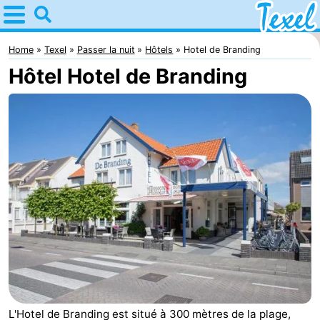
Home
Texel
Home
Texel
Passer la nuit
Hôtels
Hotel de Branding
Hôtel Hotel de Branding
Astuces
Avec
les
Villages
enfants
-
Den
-
Burg
Den
-
Hoorn
De
-
Cocksdorp
De
-
L'Hotel de Branding est situé à 300 mètres de la plage,