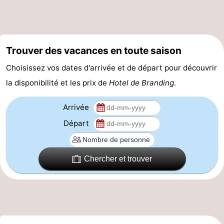
et
Lieux
faire
d'intérêt
-
Trouver des vacances en toute saison
Musées
-
Choisissez vos dates d'arrivée et de départ pour découvrir
la disponibilité et les prix de
Hotel de Branding
.
Monuments
-
Églises
-
Arrivée
Départ
Moulins
-
Points
Attractions
Chercher et trouver
de
-
vue
Croisières
-
Fermes
-