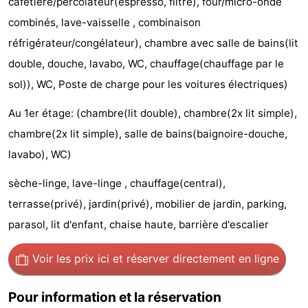
cafetière/percolateur(espresso, filtre), four/micro-onde
Texel
De
-
combinés, lave-vaisselle , combinaison
réfrigérateur/congélateur), chambre avec salle de bains(lit
Krim
EuroParcs
-
double, douche, lavabo, WC, chauffage(chauffage par le
Texel
Kustpark
-
sol)), WC, Poste de charge pour les voitures électriques)
Texel
Sluftervallei
-
Au 1er étage: (chambre(lit double), chambre(2x lit simple),
chambre(2x lit simple), salle de bains(baignoire-douche,
Strandhuys
-
lavabo), WC)
Villapark
-
sèche-linge, lave-linge , chauffage(central),
terrasse(privé), jardin(privé), mobilier de jardin, parking,
Residentie
Villapark
Hôtels
parasol, lit d'enfant, chaise haute, barrière d'escalier
Texel
Vogelmient
Last
Voir les prix ici
et réserver directement en ligne
minutes
Plages
Pour information et la réservation
Voir