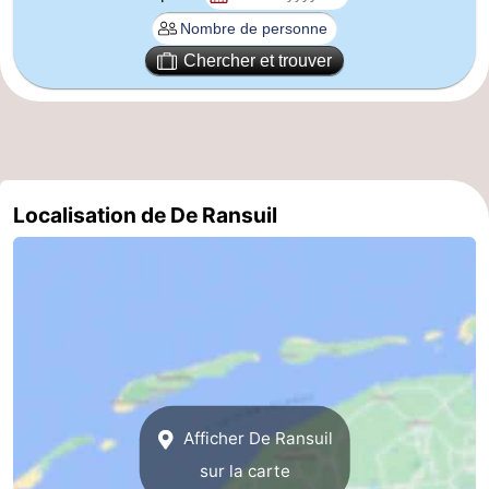
Stationnement
Saut
Chercher et trouver
des
Adresses
Wadden
Médicales
Région
Îles
Localisation de De Ransuil
de
-
la
Schiermonnikoog
-
Frise
Ameland
-
Terschelling
-
Vlieland
Hollande-
Afficher De Ransuil
sur la carte
Septentrionale
-