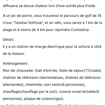
diffusera sa douce chaleur lors d'une soirée plus froide.
Holland
Land
-
A un jet de pierre, vous trouverez le parcours de golf de 18
en
Strandhuys
-
trous "Texelse Golfclub”, et en vélo, vous serez à 1 km de la
Zeezicht
Strandplevier
Campings
plage et à moins de 4 km pour rejoindre Cocksdorp.
Chambre
Détail:
Il y a un station de charge électrique pour la voiture à côté
d'hôtes
Chaumières
de la maison.
-
Aménagement:
't
-
Rez-de-chaussée: (hall d'entrée, Salle de séjour(TV(cable,
chaînes de télévision néerlandaises, chaînes de télévision
Eibernest
't
-
allemandes), cheminée, coin salon(8 personnes),
Hoogelandt
Beach
-
chauffage(chauffage par le sol)), cuisine ouverte(table(8
personnes), plaque de cuisson(gaz),
Park
Buytenveldt
-