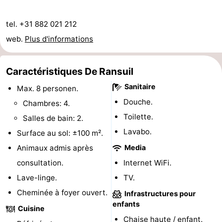
et
Lieux
tel. +31 882 021 212
faire
d'intérêt
-
web.
Plus d'informations
Musées
-
Caractéristiques De Ransuil
Monuments
-
Sanitaire
Max. 8 personen.
Douche.
Chambres: 4.
Églises
-
Toilette.
Salles de bain: 2.
Moulins
-
Lavabo.
Surface au sol: ±100 m².
Animaux admis après
Media
Points
Attractions
consultation.
Internet WiFi.
de
-
Lave-linge.
TV.
Cheminée à foyer ouvert.
vue
Croisières
-
Infrastructures pour
enfants
Cuisine
Fermes
-
Chaise haute / enfant.