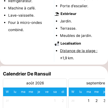
Réfrigérateur.
Porte d'escalier.
Terrains
-
Machine à café.
Extérieur
Lave-vaisselle.
de
Parcours
Nature
Jardin.
Four à micro-ondes
Terrasse.
jeux
de
Visites
combiné.
Meubles de jardin.
mini-
guidées
Sports
Localisation
Distance de la plage :
golf
-
±1,9 km.
Piscines
-
Faire
-
Calendrier De Ransuil
août 2026
septembre 
du
Randonnée
-
W
lu
ma
me
je
ve
sa
di
W
lu
ma
me
je
vélo
Équitation
-
1
2
1
2
3
31
36
Surfen
-