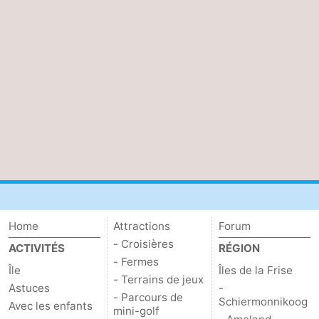
Zandvoort
Météo
Contact
Home
Attractions
Forum
- Croisières
ACTIVITÉS
RÉGION
- Fermes
Île
Îles de la Frise
- Terrains de jeux
Astuces
-
- Parcours de
Schiermonnikoog
Avec les enfants
mini-golf