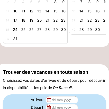
3
4
5
6
7
8
9
7
8
9
10
32
37
Peche
-
10
11
12
13
14
15
16
14
15
16
17
33
38
Sportive
Equitation
-
17
18
19
20
21
22
23
21
22
23
24
34
39
24
25
26
27
28
29
30
28
29
30
35
40
Promenade
Observation
31
36
sur
des
Boire
les
phoques
et
Événements
Wadden
manger
Pratiques
Trouver des vacances en toute saison
Forum
Choisissez vos dates d'arrivée et de départ pour découvrir
Route
la disponibilité et les prix de
De Ransuil
.
-
Arrivée
Ferry
-
Départ