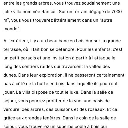
entre les grands arbres, vous trouvez soudainement une
Koog
Oudeschild
-
jolie villa nommée Ransuil. Sur un terrain dégagé de 7000
De
-
m², vous vous trouverez littéralement dans un "autre
monde".
Waal
Oosterend
Nature
A l'extérieur, il y a un beau banc en bois dur sur la grande
Plus
terrasse, où il fait bon se détendre. Pour les enfants, c'est
un petit paradis et une invitation à partir à l'attaque le
beaux
Passer
long des sentiers raides qui traversent la vallée des
points
la
Appartements
dunes. Dans leur exploration, il ne passeront certainement
pas à côté de la hutte en bois dans laquelle ils pourront
de
nuit
-
jouer. La villa dispose de tout le luxe. Dans la salle de
vue
Bosch
-
séjour, vous pourrez profiter de la vue, une oasis de
verdure: des arbres, des buissons et des roseaux. Et ce
en
De
-
grâce aux grandes fenêtres. Dans le coin de la salle de
Zee
Vlijt
Hoeve
-
séjour, vous trouverez un superbe poêle à bois qui