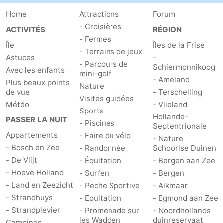
Home
Attractions
Forum
- Croisières
ACTIVITÉS
RÉGION
- Fermes
Île
Îles de la Frise
- Terrains de jeux
Astuces
-
- Parcours de
Schiermonnikoog
Avec les enfants
mini-golf
- Ameland
Plus beaux points
Nature
de vue
- Terschelling
Visites guidées
Météo
- Vlieland
Sports
Hollande-
PASSER LA NUIT
- Piscines
Septentrionale
Appartements
- Faire du vélo
- Nature
- Bosch en Zee
- Randonnée
Schoorlse Duinen
- De Vlijt
- Équitation
- Bergen aan Zee
- Hoeve Holland
- Surfen
- Bergen
- Land en Zeezicht
- Peche Sportive
- Alkmaar
- Strandhuys
- Equitation
- Egmond aan Zee
- Strandplevier
- Promenade sur
- Noordhollands
les Wadden
duinreservaat
Campings