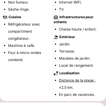
Non fumeur.
Internet WiFi.
Peche
-
Sèche-linge.
TV.
Cuisine
Infrastructures pour
Sportive
Equitation
-
enfants
Réfrigérateur avec
Chaise haute / enfant.
Promenade
Observation
compartiment
Extérieur
congélateur.
sur
des
Boire
Jardin.
Machine à café.
les
phoques
et
Événements
Terrasse.
Four à micro-ondes
Meubles de jardin.
combiné.
Wadden
manger
Pratiques
Local de rangement.
Forum
Localisation
Distance de la plage :
Route
±2,5 km.
-
En parc de vacances.
Ferry
-