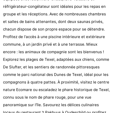
réfrigérateur-congélateur sont idéales pour les repas en
Holland
Land
-
groupe et les réceptions. Avec de nombreuses chambres
en
Strandhuys
-
et salles de bains attenantes, dont deux saunas privés,
chacun dispose de son propre espace pour se détendre.
Zeezicht
Strandplevier
Campings
Profitez de l'accès à une piscine intérieure et extérieure
Chambre
commune, à un jardin privé et à une terrasse. Mieux
encore : les animaux de compagnie sont les bienvenus !
d'hôtes
Chaumières
Explorez les plages de Texel, adaptées aux chiens, comme
-
De Slufter, et les sentiers de randonnée pittoresques
comme le parc national des Dunes de Texel, idéal pour les
't
-
compagnons à quatre pattes. À proximité, visitez le centre
Eibernest
't
-
nature Ecomare ou escaladez le phare historique de Texel,
connu sous le nom de phare rouge, pour une vue
Hoogelandt
Beach
-
panoramique sur l'île. Savourez les délices culinaires
Park
Buytenveldt
-
locaux du restaurant 't Pakhuus à Oudeschild ou profitez