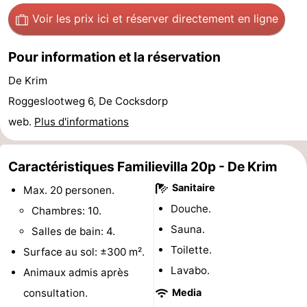
Voir les prix ici
et réserver directement en ligne
Terrains
-
de
Parcours
Nature
Pour information et la réservation
De Krim
jeux
de
Visites
Roggeslootweg 6, De Cocksdorp
mini-
guidées
Sports
web.
Plus d'informations
golf
-
Caractéristiques Familievilla 20p - De Krim
Piscines
-
Sanitaire
Max. 20 personen.
Faire
-
Douche.
Chambres: 10.
Sauna.
Salles de bain: 4.
du
Randonnée
-
Toilette.
Surface au sol: ±300 m².
vélo
Équitation
-
Lavabo.
Animaux admis après
consultation.
Media
Surfen
-