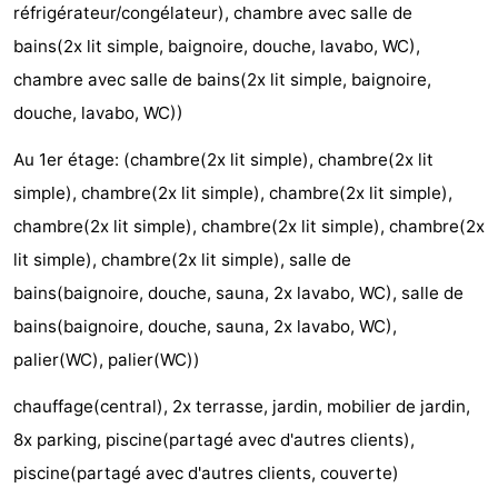
réfrigérateur/congélateur), chambre avec salle de
et
Lieux
bains(2x lit simple, baignoire, douche, lavabo, WC),
chambre avec salle de bains(2x lit simple, baignoire,
faire
d'intérêt
-
douche, lavabo, WC))
Musées
-
Au 1er étage: (chambre(2x lit simple), chambre(2x lit
Monuments
-
simple), chambre(2x lit simple), chambre(2x lit simple),
chambre(2x lit simple), chambre(2x lit simple), chambre(2x
Églises
-
lit simple), chambre(2x lit simple), salle de
Moulins
-
bains(baignoire, douche, sauna, 2x lavabo, WC), salle de
bains(baignoire, douche, sauna, 2x lavabo, WC),
Points
Attractions
palier(WC), palier(WC))
de
-
chauffage(central), 2x terrasse, jardin, mobilier de jardin,
vue
Croisières
-
8x parking, piscine(partagé avec d'autres clients),
piscine(partagé avec d'autres clients, couverte)
Fermes
-