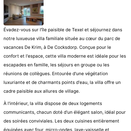
Koog
Oudeschild
-
De
-
Évadez-vous sur l'île paisible de Texel et séjournez dans
Waal
Oosterend
Nature
notre luxueuse villa familiale située au cœur du parc de
Plus
vacances De Krim, à De Cocksdorp. Conçue pour le
confort et l'espace, cette villa moderne est idéale pour les
beaux
Passer
escapades en famille, les séjours en groupe ou les
points
la
Appartements
réunions de collègues. Entourée d'une végétation
luxuriante et de charmants points d'eau, la villa offre un
de
nuit
-
cadre paisible aux allures de village.
vue
Bosch
-
À l'intérieur, la villa dispose de deux logements
communicants, chacun doté d'un élégant salon, idéal pour
en
De
-
des soirées conviviales. Les deux cuisines entièrement
Zee
Vlijt
Hoeve
-
équipées avec four, micro-ondes, lave-vaisselle et