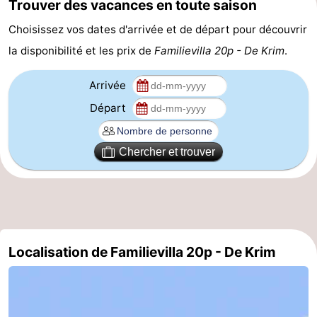
Trouver des vacances en toute saison
Nature
-
Choisissez vos dates d'arrivée et de départ pour découvrir
la disponibilité et les prix de
Familievilla 20p - De Krim
.
Schoorlse
Bergen
-
Arrivée
Duinen
aan
Bergen
-
Départ
Zee
Alkmaar
-
Chercher et trouver
Egmond
-
aan
Noordhollands
-
Zee
duinreservaat
Wijk
-
Localisation de Familievilla 20p - De Krim
aan
Nature
-
Zee
Zuid-
Amsterdam
-
Kennermerland
Haarlem
-