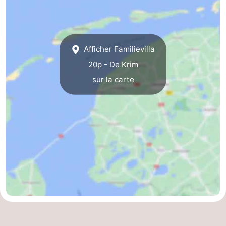
Zandvoort
Météo
Contact
Afficher Familievilla
20p - De Krim
sur la carte