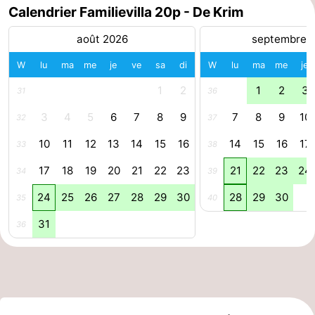
Calendrier Familievilla 20p - De Krim
Stationnement
Saut
août 2026
septembre 
des
Adresses
W
lu
ma
me
je
ve
sa
di
W
lu
ma
me
je
Wadden
Médicales
Région
1
2
1
2
3
31
36
3
4
5
6
7
8
9
7
8
9
10
32
37
Îles
10
11
12
13
14
15
16
14
15
16
17
33
38
de
-
17
18
19
20
21
22
23
21
22
23
24
34
39
la
Schiermonnikoog
-
24
25
26
27
28
29
30
28
29
30
35
40
Frise
Ameland
-
31
36
Terschelling
-
Vlieland
Hollande-
Septentrionale
-