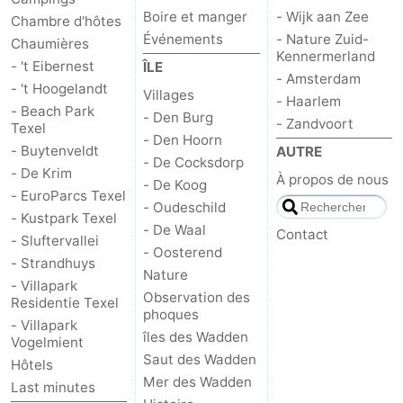
Boire et manger
- Wijk aan Zee
Chambre d'hôtes
Événements
- Nature Zuid-
Chaumières
Kennermerland
- 't Eibernest
ÎLE
- Amsterdam
- 't Hoogelandt
Villages
- Haarlem
- Beach Park
- Den Burg
- Zandvoort
Texel
- Den Hoorn
- Buytenveldt
AUTRE
- De Cocksdorp
- De Krim
À propos de nous
- De Koog
- EuroParcs Texel
- Oudeschild
- Kustpark Texel
- De Waal
Contact
- Sluftervallei
- Oosterend
- Strandhuys
Nature
- Villapark
Observation des
Residentie Texel
phoques
- Villapark
îles des Wadden
Vogelmient
Saut des Wadden
Hôtels
Mer des Wadden
Last minutes