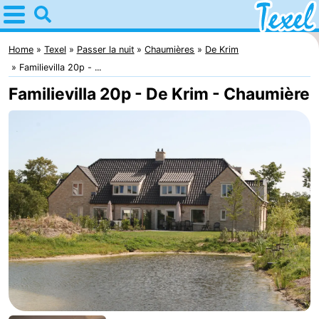
Home
Texel
Home
Texel
Passer la nuit
Chaumières
De Krim
Familievilla 20p - ...
Astuces
Familievilla 20p - De Krim - Chaumière
Avec
les
Villages
enfants
-
Den
-
Burg
Den
-
Hoorn
De
-
Cocksdorp
De
-