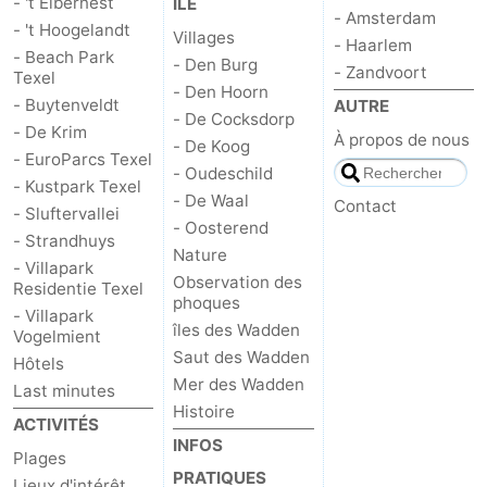
- 't Eibernest
ÎLE
- Amsterdam
- 't Hoogelandt
Villages
Zandvoort
Météo
- Haarlem
- Beach Park
- Den Burg
- Zandvoort
Texel
- Den Hoorn
Contact
- Buytenveldt
AUTRE
- De Cocksdorp
- De Krim
À propos de nous
- De Koog
- EuroParcs Texel
- Oudeschild
- Kustpark Texel
- De Waal
Contact
- Sluftervallei
- Oosterend
- Strandhuys
Nature
- Villapark
Observation des
Residentie Texel
phoques
- Villapark
îles des Wadden
Vogelmient
Saut des Wadden
Hôtels
Mer des Wadden
Last minutes
Histoire
ACTIVITÉS
INFOS
Plages
PRATIQUES
Lieux d'intérêt