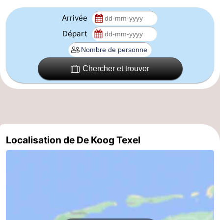
Terrains
-
Arrivée
Départ
de
Parcours
Nature
jeux
de
Visites
Chercher et trouver
mini-
guidées
Sports
golf
-
Piscines
-
Localisation de De Koog Texel
Faire
-
du
Randonnée
-
vélo
Équitation
-
Surfen
-