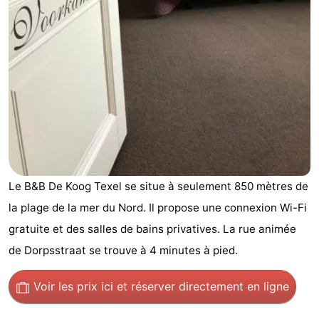
Koog
Oudeschild
-
De
-
Waal
Oosterend
Nature
Plus
beaux
Passer
points
la
Appartements
Le B&B De Koog Texel se situe à seulement 850 mètres de
la plage de la mer du Nord. Il propose une connexion Wi-Fi
de
nuit
-
gratuite et des salles de bains privatives. La rue animée
vue
Bosch
-
de Dorpsstraat se trouve à 4 minutes à pied.
en
De
-
Voir les prix ici
et réserver directement en ligne
Zee
Vlijt
Hoeve
-