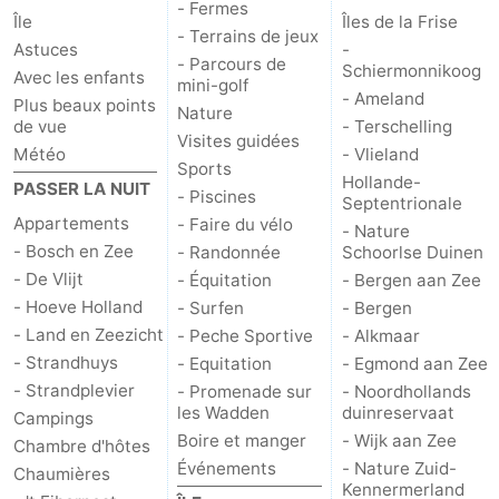
- Fermes
Île
Îles de la Frise
- Terrains de jeux
Nature
-
Astuces
-
- Parcours de
Schiermonnikoog
Avec les enfants
mini-golf
Schoorlse
Bergen
-
- Ameland
Plus beaux points
Nature
de vue
- Terschelling
Visites guidées
Duinen
aan
Bergen
-
Météo
- Vlieland
Sports
Hollande-
PASSER LA NUIT
Zee
Alkmaar
-
- Piscines
Septentrionale
Appartements
- Faire du vélo
- Nature
Egmond
-
- Bosch en Zee
- Randonnée
Schoorlse Duinen
- De Vlijt
- Équitation
- Bergen aan Zee
aan
Noordhollands
-
- Hoeve Holland
- Surfen
- Bergen
- Land en Zeezicht
- Peche Sportive
- Alkmaar
Zee
duinreservaat
Wijk
-
- Strandhuys
- Equitation
- Egmond aan Zee
- Strandplevier
- Promenade sur
- Noordhollands
aan
Nature
-
les Wadden
duinreservaat
Campings
Boire et manger
- Wijk aan Zee
Zee
Zuid-
Amsterdam
-
Chambre d'hôtes
Événements
- Nature Zuid-
Chaumières
Kennermerland
Kennermerland
Haarlem
-