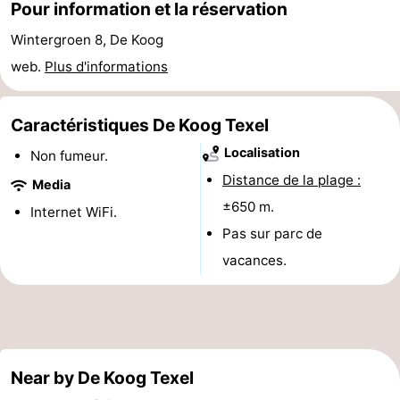
Pour information et la réservation
Holland
Land
-
Wintergroen 8, De Koog
en
Strandhuys
-
web.
Plus d'informations
Zeezicht
Strandplevier
Campings
Caractéristiques De Koog Texel
Chambre
Localisation
Non fumeur.
Distance de la plage :
d'hôtes
Chaumières
Media
±650 m.
Internet WiFi.
-
Pas sur parc de
vacances.
't
-
Eibernest
't
-
Hoogelandt
Beach
-
Near by De Koog Texel
Park
Buytenveldt
-