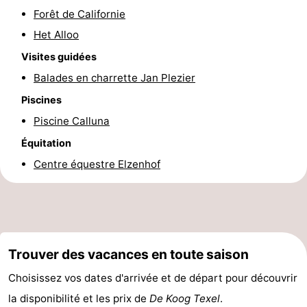
Forêt de Californie
et
Lieux
Het Alloo
faire
d'intérêt
-
Visites guidées
Balades en charrette Jan Plezier
Musées
-
Piscines
Monuments
-
Piscine Calluna
Équitation
Églises
-
Centre équestre Elzenhof
Moulins
-
Points
Attractions
de
-
Trouver des vacances en toute saison
vue
Croisières
-
Choisissez vos dates d'arrivée et de départ pour découvrir
la disponibilité et les prix de
De Koog Texel
.
Fermes
-