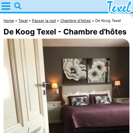
Home
Texel
Home
Texel
Passer la nuit
Chambre d'hôtes
De Koog Texel
De Koog Texel - Chambre d'hôtes
Astuces
Avec
les
Villages
enfants
-
Den
-
Burg
Den
-
Hoorn
De
-
Cocksdorp
De
-