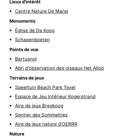
Lieux d'intérêt
Texel
De
-
Centre Nature De Marel
Monuments
Krim
EuroParcs
-
Église de De Koog
Texel
Kustpark
-
Schapenboeten
Points de vue
Texel
Sluftervallei
-
Bertusnol
Strandhuys
-
Abri d'observation des oiseaux Het Alloo
Villapark
-
Terrains de jeux
Speeltuin Beach Park Texel
Residentie
Villapark
Hôtels
Espace de Jeu Intérieur Kogerstrand
Texel
Vogelmient
Last
Aire de jeux Bregkoog
Sentier des Sommeltjes
minutes
Plages
Aire de jeux nature d’OERRR
Voir
Nature