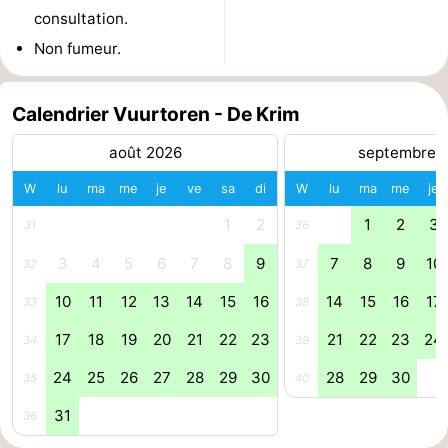
consultation.
et
Lieux
Non fumeur.
faire
d'intérêt
-
Calendrier Vuurtoren - De Krim
Musées
-
août 2026
septembre 
Monuments
-
W
lu
ma
me
je
ve
sa
di
W
lu
ma
me
je
Églises
-
1
2
1
2
3
31
36
Moulins
-
3
4
5
6
7
8
9
7
8
9
10
32
37
Points
Attractions
10
11
12
13
14
15
16
14
15
16
17
33
38
17
18
19
20
21
22
23
21
22
23
24
34
39
de
-
24
25
26
27
28
29
30
28
29
30
35
40
vue
Croisières
-
31
36
Fermes
-