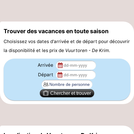
Terrains
-
de
Parcours
Nature
Trouver des vacances en toute saison
jeux
de
Visites
Choisissez vos dates d'arrivée et de départ pour découvrir
mini-
guidées
Sports
la disponibilité et les prix de
Vuurtoren - De Krim
.
golf
-
Arrivée
Départ
Piscines
-
Faire
-
Chercher et trouver
du
Randonnée
-
vélo
Équitation
-
Surfen
-