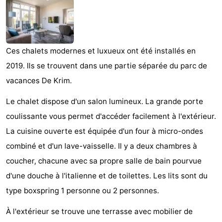
Koog
Oudeschild
-
De
-
Ces chalets modernes et luxueux ont été installés en
Waal
Oosterend
Nature
2019. Ils se trouvent dans une partie séparée du parc de
Plus
vacances De Krim.
Le chalet dispose d'un salon lumineux. La grande porte
beaux
Passer
coulissante vous permet d'accéder facilement à l'extérieur.
points
la
Appartements
La cuisine ouverte est équipée d'un four à micro-ondes
combiné et d'un lave-vaisselle. Il y a deux chambres à
de
nuit
-
coucher, chacune avec sa propre salle de bain pourvue
vue
Bosch
-
d'une douche à l'italienne et de toilettes. Les lits sont du
type boxspring 1 personne ou 2 personnes.
en
De
-
À l'extérieur se trouve une terrasse avec mobilier de
Zee
Vlijt
Hoeve
-