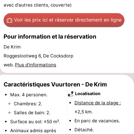
avec d'autres clients, couverte)
Texel
De
-
Voir les prix ici
et réserver directement en ligne
Krim
EuroParcs
-
Texel
Kustpark
-
Pour information et la réservation
De Krim
Texel
Sluftervallei
-
Roggeslootweg 6, De Cocksdorp
Strandhuys
-
web.
Plus d'informations
Villapark
-
Caractéristiques Vuurtoren - De Krim
Residentie
Villapark
Hôtels
Localisation
Max. 4 personen.
Texel
Vogelmient
Last
Distance de la plage :
Chambres: 2.
±2,5 km.
Salles de bain: 2.
minutes
Plages
En parc de vacances.
Surface au sol: ±50 m².
Voir
Détaché.
Animaux admis après