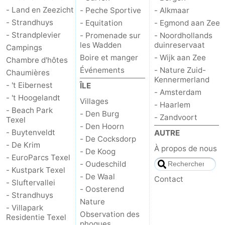
- Land en Zeezicht
- Peche Sportive
- Alkmaar
Zandvoort
Météo
- Strandhuys
- Equitation
- Egmond aan Zee
- Strandplevier
- Promenade sur
- Noordhollands
Contact
les Wadden
duinreservaat
Campings
Boire et manger
- Wijk aan Zee
Chambre d'hôtes
Événements
- Nature Zuid-
Chaumières
Kennermerland
- 't Eibernest
ÎLE
- Amsterdam
- 't Hoogelandt
Villages
- Haarlem
- Beach Park
- Den Burg
- Zandvoort
Texel
- Den Hoorn
- Buytenveldt
AUTRE
- De Cocksdorp
- De Krim
À propos de nous
- De Koog
- EuroParcs Texel
- Oudeschild
- Kustpark Texel
- De Waal
Contact
- Sluftervallei
- Oosterend
- Strandhuys
Nature
- Villapark
Observation des
Residentie Texel
phoques