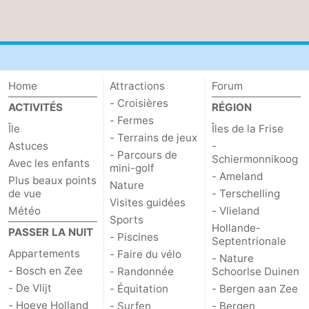
Nature
-
Schoorlse
Bergen
-
Home
Attractions
Forum
Duinen
aan
Bergen
-
- Croisières
ACTIVITÉS
RÉGION
Zee
Alkmaar
-
- Fermes
Île
Îles de la Frise
- Terrains de jeux
Astuces
-
Egmond
-
- Parcours de
Schiermonnikoog
Avec les enfants
mini-golf
- Ameland
Plus beaux points
aan
Noordhollands
-
Nature
de vue
- Terschelling
Visites guidées
Météo
- Vlieland
Zee
duinreservaat
Wijk
-
Sports
Hollande-
PASSER LA NUIT
- Piscines
Septentrionale
aan
Nature
-
Appartements
- Faire du vélo
- Nature
- Bosch en Zee
- Randonnée
Schoorlse Duinen
Zee
Zuid-
Amsterdam
-
- De Vlijt
- Équitation
- Bergen aan Zee
- Hoeve Holland
Kennermerland
Haarlem
-
- Surfen
- Bergen