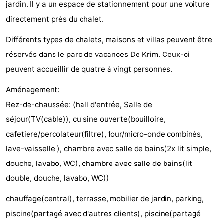
jardin. Il y a un espace de stationnement pour une voiture
Holland
Land
-
directement près du chalet.
en
Strandhuys
-
Différents types de chalets, maisons et villas peuvent être
réservés dans le parc de vacances De Krim. Ceux-ci
Zeezicht
Strandplevier
Campings
peuvent accueillir de quatre à vingt personnes.
Chambre
Aménagement:
d'hôtes
Chaumières
Rez-de-chaussée: (hall d'entrée, Salle de
séjour(TV(cable)), cuisine ouverte(bouilloire,
-
cafetière/percolateur(filtre), four/micro-onde combinés,
't
-
lave-vaisselle ), chambre avec salle de bains(2x lit simple,
douche, lavabo, WC), chambre avec salle de bains(lit
Eibernest
't
-
double, douche, lavabo, WC))
Hoogelandt
Beach
-
chauffage(central), terrasse, mobilier de jardin, parking,
Park
Buytenveldt
-
piscine(partagé avec d'autres clients), piscine(partagé