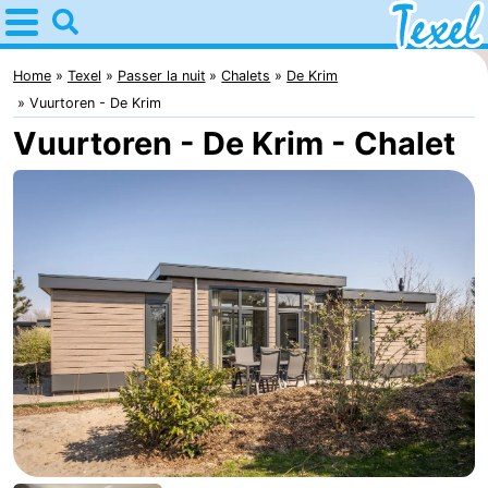
Home
Texel
Home
Texel
Passer la nuit
Chalets
De Krim
Vuurtoren - De Krim
Astuces
Vuurtoren - De Krim - Chalet
Avec
les
Villages
enfants
-
Den
-
Burg
Den
-
Hoorn
De
-
Cocksdorp
De
-