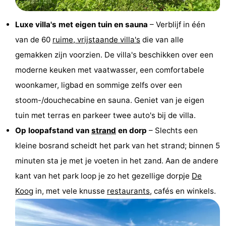
Holland
Land
-
Luxe villa's met eigen tuin en sauna
– Verblijf in één
en
Strandhuys
-
van de 60
ruime, vrijstaande villa's
die van alle
gemakken zijn voorzien. De villa's beschikken over een
Zeezicht
Strandplevier
Bed
moderne keuken met vaatwasser, een comfortabele
(&
Campings
woonkamer, ligbad en sommige zelfs over een
stoom-/douchecabine en sauna. Geniet van je eigen
breakfasts)
Hotels
tuin met terras en parkeer twee auto's bij de villa.
Vakantiehuizen
Op loopafstand van
strand
en dorp
– Slechts een
kleine bosrand scheidt het park van het strand; binnen 5
-
minuten sta je met je voeten in het zand. Aan de andere
't
-
kant van het park loop je zo het gezellige dorpje
De
Koog
in, met vele knusse
restaurants
, cafés en winkels.
Eibernest
't
-
Hoogelandt
Beach
-