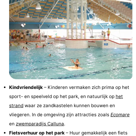
&
Bezienswaardigheden
doen
-
Musea
-
Monumenten
-
Kerken
-
Molens
-
Kindvriendelijk
– Kinderen vermaken zich prima op het
Uitkijkpunten
Attracties
sport- en speelveld op het park, en natuurlijk op
het
-
strand
waar ze zandkastelen kunnen bouwen en
vliegeren. In de omgeving zijn attracties zoals
Ecomare
Rondvaarten
-
en
zwemparadijs Calluna
.
Boerderijen
-
Fietsverhuur op het park
– Huur gemakkelijk een fiets