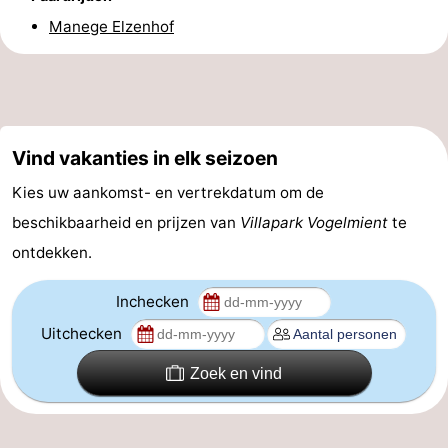
Manege Elzenhof
Zandvoort
Weer
Contact
Vind vakanties in elk seizoen
Kies uw aankomst- en vertrekdatum om de
beschikbaarheid en prijzen van
Villapark Vogelmient
te
ontdekken.
Inchecken
Uitchecken
Zoek en vind