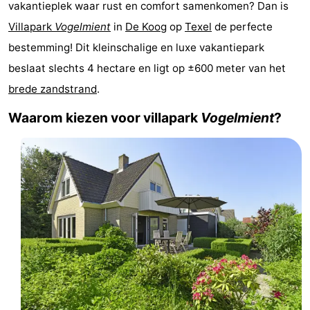
vakantieplek waar rust en comfort samenkomen? Dan is
Koog
Oudeschild
-
Villapark
Vogelmient
in
De Koog
op
Texel
de perfecte
bestemming! Dit kleinschalige en luxe vakantiepark
De
-
beslaat slechts 4 hectare en ligt op ±600 meter van het
Waal
Oosterend
Natuur
brede zandstrand
.
Mooiste
Waarom kiezen voor villapark
Vogelmient
?
uitkijkpunten
Overnachten
Appartementen
-
Bosch
-
en
De
-
Zee
Vlijt
Hoeve
-