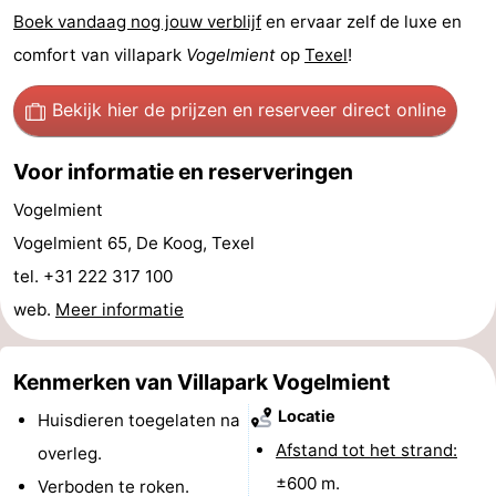
Boek vandaag nog jouw verblijf
en ervaar zelf de luxe en
Wadlopen
Zeehonden
comfort van villapark
Vogelmient
op
Texel
!
Eten
Bekijk hier de prijzen
en reserveer direct online
en
Evenementen
Voor informatie en reserveringen
drinken
Praktisch
Vogelmient
Forum
Vogelmient 65, De Koog, Texel
tel. +31 222 317 100
Route
web.
Meer informatie
-
Kenmerken van Villapark Vogelmient
Boot
Waddenhoppen
Locatie
Huisdieren toegelaten na
-
Afstand tot het strand:
overleg.
±600 m.
Verboden te roken.
Parkeren
Reisboekenwinkel