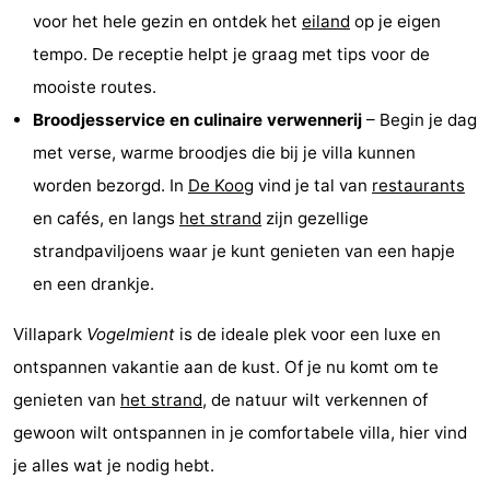
voor het hele gezin en ontdek het
eiland
op je eigen
Speeltuinen
-
tempo. De receptie helpt je graag met tips voor de
Minigolfbanen
Natuur
mooiste routes.
Broodjesservice en culinaire verwennerij
– Begin je dag
Rondleidingen
met verse, warme broodjes die bij je villa kunnen
Sporten
worden bezorgd. In
De Koog
vind je tal van
restaurants
en cafés, en langs
het strand
zijn gezellige
-
strandpaviljoens waar je kunt genieten van een hapje
Zwembaden
-
en een drankje.
Fietsen
-
Villapark
Vogelmient
is de ideale plek voor een luxe en
ontspannen vakantie aan de kust. Of je nu komt om te
Wandelen
-
genieten van
het strand
, de natuur wilt verkennen of
Paardrijden
-
gewoon wilt ontspannen in je comfortabele villa, hier vind
je alles wat je nodig hebt.
Surfen
-