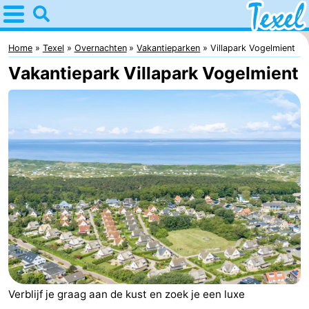
Home
Texel
Home
Texel
Overnachten
Vakantieparken
Villapark Vogelmient
Vakantiepark Villapark Vogelmient
Tips
Voor
kinderen
Dorpen
-
Den
-
Burg
Den
-
Hoorn
De
-
Verblijf je graag aan de kust en zoek je een luxe
Cocksdorp
De
-