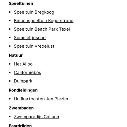
Speeltuinen
Natuur
-
Speeltuin Bregkoog
Binnenspeeltuin Kogerstrand
Schoorlse
Bergen
-
Speeltuin Beach Park Texel
Duinen
aan
Bergen
-
Sommeltjespad
Speeltuin Vredelust
Zee
Alkmaar
-
Natuur
Egmond
-
Het Alloo
Californiëbos
aan
Noordhollands
-
Duinpark
Zee
duinreservaat
Wijk
-
Rondleidingen
Huifkartochten Jan Plezier
aan
Natuur
-
Zwembaden
Zee
Zuid-
Amsterdam
-
Zwemparadijs Calluna
Kennermerland
Haarlem
-
Paardrijden