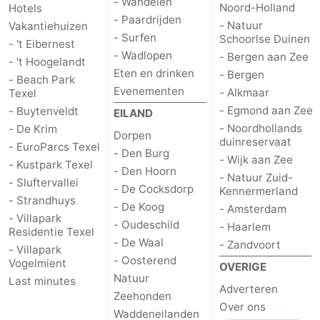
- Wandelen
Noord-Holland
Hotels
- Paardrijden
- Natuur
Vakantiehuizen
- Surfen
Schoorlse Duinen
- 't Eibernest
- Wadlopen
- Bergen aan Zee
- 't Hoogelandt
Eten en drinken
- Bergen
- Beach Park
Evenementen
- Alkmaar
Texel
- Egmond aan Zee
- Buytenveldt
EILAND
- Noordhollands
- De Krim
Dorpen
duinreservaat
- EuroParcs Texel
- Den Burg
- Wijk aan Zee
- Kustpark Texel
- Den Hoorn
- Natuur Zuid-
- Sluftervallei
- De Cocksdorp
Kennermerland
- Strandhuys
- De Koog
- Amsterdam
- Villapark
- Oudeschild
- Haarlem
Residentie Texel
- De Waal
- Zandvoort
- Villapark
- Oosterend
Vogelmient
OVERIGE
Natuur
Last minutes
Adverteren
Zeehonden
Over ons
Waddeneilanden