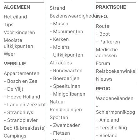
ALGEMEEN
PRAKTISCHE
Strand
Bezienswaardigheden
INFO.
Het eiland
- Musea
Tips
Route
- Monumenten
Voor kinderen
- Boot
- Kerken
Mooiste
- Parkeren
uitkijkpunten
- Molens
Medische
Weer
- Uitkijkpunten
adressen
Attracties
Forum
VERBLIJF
- Rondvaarten
Reisboekenwinkel
Appartementen
- Boerderijen
Nieuws
- Bosch en Zee
- Speeltuinen
REGIO
- De Vlijt
- Minigolfbanen
- Hoeve Holland
Waddeneilanden
Natuur
- Land en Zeezicht
-
Rondleidingen
Schiermonnikoog
- Strandhuys
Sporten
- Ameland
- Strandplevier
- Zwembaden
- Terschelling
Bed (& breakfasts)
- Fietsen
- Vlieland
Campings