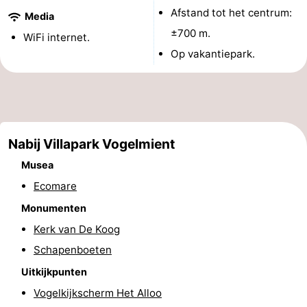
Afstand tot het centrum:
Media
Nieuws
±700 m.
WiFi internet.
Op vakantiepark.
Medische
adressen
Regio
Waddeneilanden
Nabij Villapark Vogelmient
-
Musea
Schiermonnikoog
-
Ecomare
Monumenten
Ameland
-
Kerk van De Koog
Terschelling
-
Schapenboeten
Vlieland
Noord-
Uitkijkpunten
Vogelkijkscherm Het Alloo
Holland
-