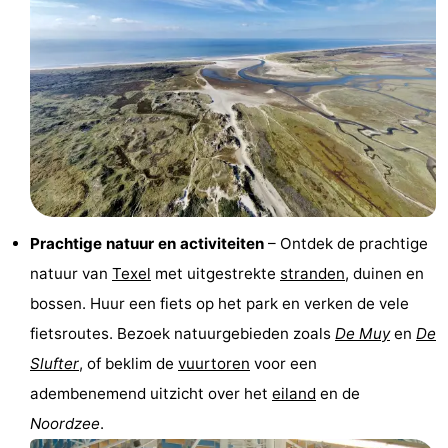
Park
Buytenveldt
-
Texel
De
-
Krim
EuroParcs
-
Texel
Kustpark
-
Texel
Sluftervallei
-
Prachtige natuur en activiteiten
– Ontdek de prachtige
Strandhuys
-
natuur van
Texel
met uitgestrekte
stranden
, duinen en
Villapark
-
bossen. Huur een fiets op het park en verken de vele
fietsroutes. Bezoek natuurgebieden zoals
De Muy
en
De
Residentie
Villapark
Last
Slufter
, of beklim de
vuurtoren
voor een
Texel
Vogelmient
minutes
Strand
adembenemend uitzicht over het
eiland
en de
Noordzee
.
Zien